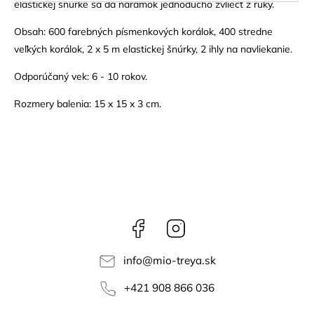
elastickej šnúrke sa dá náramok jednoducho zvliecť z ruky.
Obsah: 600 farebných písmenkových korálok, 400 stredne
veľkých korálok, 2 x 5 m elastickej šnúrky, 2 ihly na navliekanie.
Odporúčaný vek: 6 - 10 rokov.
Rozmery balenia: 15 x 15 x 3 cm.
Facebook
Instagram
info
@
mio-treya.sk
+421 908 866 036