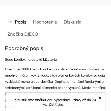
Popis
Hodnotenie
Diskusia
Značka
DJECO
Podrobný popis
Sada korálok na detskú bižutériu.
Obsahuje 1000 kusov korálok a elastickú šnúrku na zhotovenie
mnohých náramkov. Z kockových písmenkových korálok sa dajú
vyskladať mená alebo slovíčka. Doplnené menšími farebnými a
striebornými korálkami písmenká pekne vyniknú. Medzi menšími
korálkami sú aj srdiečka. Farby sú zladené a každý šperk bude
Spustili sme finálnu vlnu výpredaja – zľavy až do 70
pekný. Dieťa navlieka korálky na elastickú šnúrku, ktorú zaviaže
%.
Zistiť viac →
na uzlík. Pomôckou na navliekanie je šikovná ihla. Vďaka