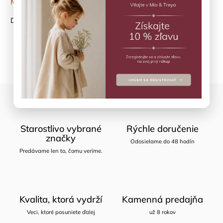
MOMENTÁLNE NEDOSTUPNÉ
Detailné informácie
Opýtať sa
Zdieľať
Starostlivo vybrané
Rýchle doručenie
značky
Odosielame do 48 hodín
Predávame len to, čomu veríme.
Kvalita, ktorá vydrží
Kamenná predajňa
Veci, ktoré posuniete ďalej
už 8 rokov