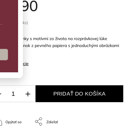
15,90
LADOM
(2 ks)
ne omaľovánky s motívmi zo života na rozprávkovej lúke
hujú 18 stránok z pevného papiera s jednoduchými obrázkami
yfarbovanie.
ilné informácie
PRIDAŤ DO KOŠÍKA
Opýtať sa
Zdieľať