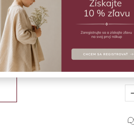
€
SK
Krás
obsa
na v
Deta