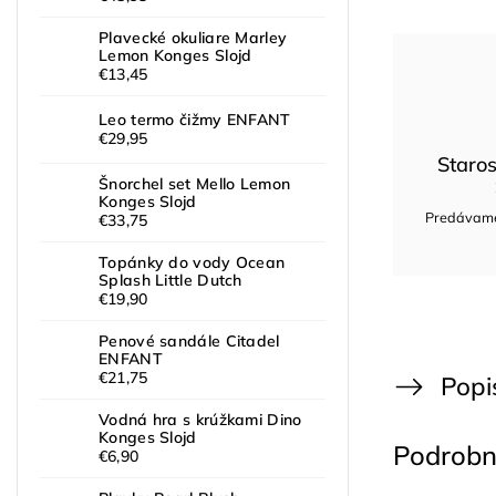
Plavecké okuliare Marley
Lemon Konges Slojd
€13,45
Leo termo čižmy ENFANT
€29,95
Staros
Šnorchel set Mello Lemon
Konges Slojd
Predávame 
€33,75
Topánky do vody Ocean
Splash Little Dutch
€19,90
Penové sandále Citadel
ENFANT
€21,75
Popi
Vodná hra s krúžkami Dino
Konges Slojd
Podrobn
€6,90