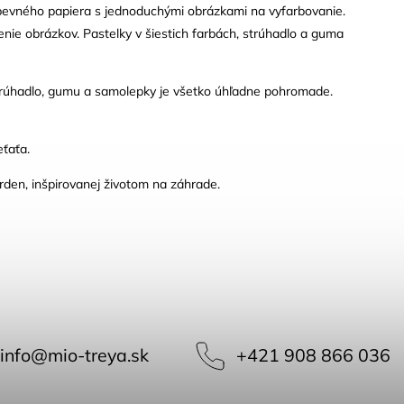
 pevného papiera s jednoduchými obrázkami na vyfarbovanie.
nie obrázkov. Pastelky v šiestich farbách, strúhadlo a guma
trúhadlo, gumu a samolepky je všetko úhľadne pohromade.
eťaťa.
rden, inšpirovanej životom na záhrade.
info
@
mio-treya.sk
+421 908 866 036