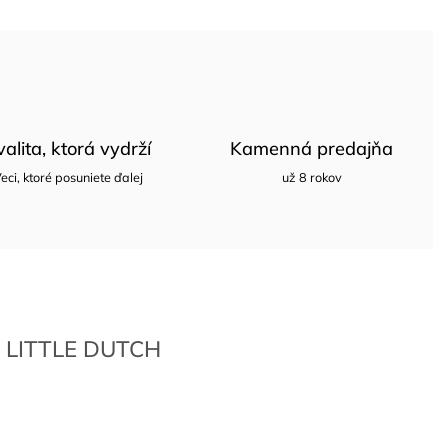
valita, ktorá vydrží
Kamenná predajňa
eci, ktoré posuniete ďalej
už 8 rokov
LITTLE DUTCH