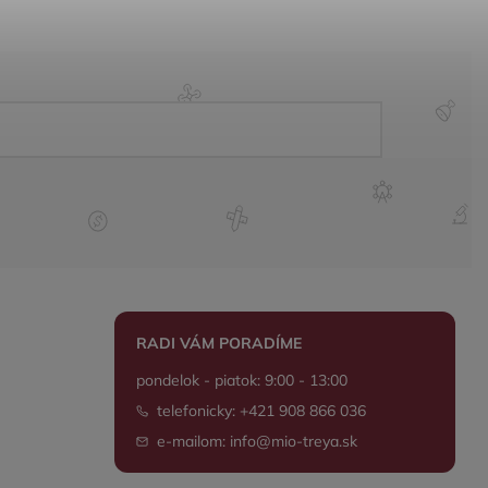
RADI VÁM PORADÍME
pondelok - piatok: 9:00 - 13:00
telefonicky: +421 908 866 036
e-mailom: info@mio-treya.sk