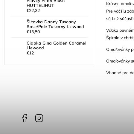
Plavky Pearl Blush
Krásne omaľov
HUTTELIHUT
€22,32
Pre väčšiu záb
sú tiež súčasť
Šiltovka Danny Tuscany
Rose/Pale Tuscany Liewood
Vďaka pevnému
€13,50
Špirála v chr
Čiapka Gina Golden Caramel
Liewood
Omaľovánky pon
€12
Omaľovánky sú 
Vhodné pre det
Facebook
Instagram