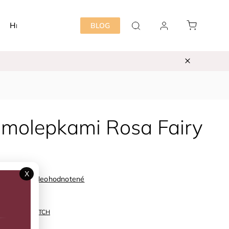
Hračky
Detská izba
Starostlivosť mama&dieť
BLOG
amolepkami Rosa Fairy
X
Neohodnotené
LD126892
ka:
LITTLE DUTCH