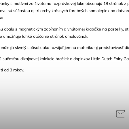
ánky s motívmi zo života na rozprávkovej lúke obsahujú 18 stránok z
avu sú súčasťou aj tri archy krásnych farebných samolepiek na dotvore
ou.
 obalu s magnetickým zapínaním a vnútornej krabičke na pastelky, s
bte umožňuje ľahké otáčanie stránok omaľovánok.
úkajú skvelý spôsob, ako rozvíjať jemnú motoriku aj predstavivosť di
súčasťou dizajnovej kolekcie hračiek a doplnkov Little Dutch Fairy Ga
i od 3 rokov.