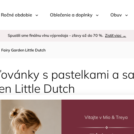
 / Ročné obdobie
Oblečenie a doplnky
Obuv
Spustili sme finálnu vlnu výpredaja – zľavy až do 70 %.
Zistiť viac →
Fairy Garden Little Dutch
ovánky s pastelkami a s
n Little Dutch
Kód:
Znač