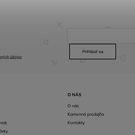
Prihlásiť sa
bných údajov
O NÁS
O nás
Kamenná predajňa
ávok
Kontakty
ávky