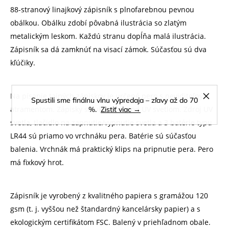
88-stranový linajkový zápisník s plnofarebnou pevnou
obálkou. Obálku zdobí pôvabná ilustrácia so zlatým
metalickým leskom. Každú stranu dopĺňa malá ilustrácia.
Zápisník sa dá zamknúť na visací zámok. Súčasťou sú dva
kľúčiky.
Na písanie tajných zápiskov je určené pero s neviditeľným
Spustili sme finálnu vlnu výpredaja – zľavy až do 70
atramentom. Zápisky sa ukážu až pod UV svetlom. Zdroj UV
%.
Zistiť viac →
svetla, tlačidlo na zapnutie/vypnutie svetla a 3 batérie typu
LR44 sú priamo vo vrchnáku pera. Batérie sú súčasťou
balenia. Vrchnák má praktický klips na pripnutie pera. Pero
má fixkový hrot.
Zápisník je vyrobený z kvalitného papiera s gramážou 120
gsm (t. j. vyššou než štandardný kancelársky papier) a s
ekologickým certifikátom FSC. Balený v priehľadnom obale.