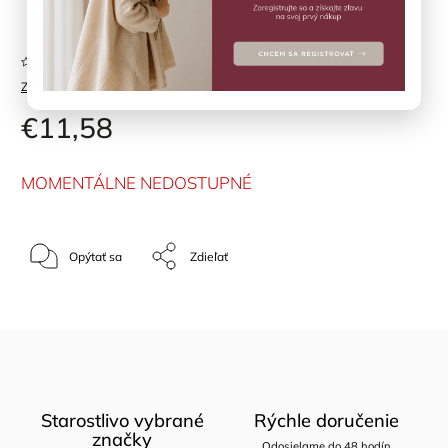
Položka bola vypredaná…
Neohodnotené
Značka:
DJECO
€11,58
MOMENTÁLNE NEDOSTUPNÉ
Opýtať sa
Zdieľať
Starostlivo vybrané
Rýchle doručenie
značky
Odosielame do 48 hodín