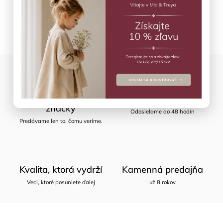
Opýtať sa
Zdieľať
Starostlivo vybrané
Rýchle doručenie
značky
Odosielame do 48 hodín
Predávame len to, čomu veríme.
Kvalita, ktorá vydrží
Kamenná predajňa
Veci, ktoré posuniete ďalej
už 8 rokov