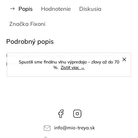
Popis
Hodnotenie
Diskusia
Značka
Fixoni
Podrobný popis
Modrý plyšový psík Into Fixoni Farba: baby blue Materiál: 100%
Spustili sme finálnu vlnu výpredaja – zľavy až do 70
polyester
%.
Zistiť viac →
Facebook
Instagram
info
@
mio-treya.sk