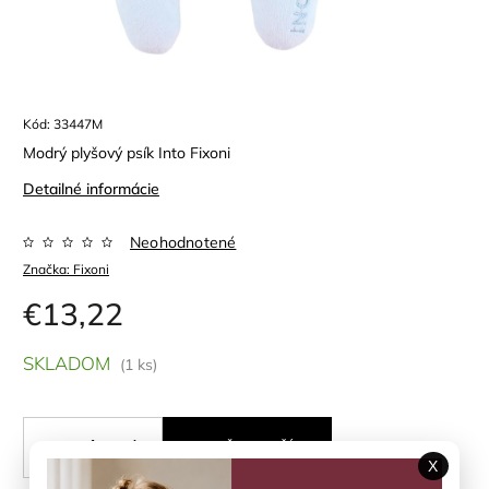
Kód:
33447M
Modrý plyšový psík Into Fixoni
Detailné informácie
Neohodnotené
Značka:
Fixoni
€13,22
SKLADOM
(1 ks)
PRIDAŤ DO KOŠÍKA
X