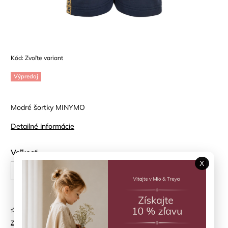
Kód:
Zvoľte variant
Výpredaj
Modré šortky MINYMO
Detailné informácie
Veľkosť
X
98 cm
110 cm
116 cm
122 cm
Neohodnotené
Značka:
MINYMO