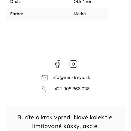
Druh
:
Oblečenie
Farba
:
Modrá
Facebook
Instagram
info
@
mio-treya.sk
+421 908 866 036