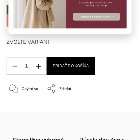
–50 %
€19,90
€9,95
ZVOĽTE VARIANT
PRIDAŤ DO KOŠÍKA
Opýtať sa
Zdieľať
Starostlivo vybrané
Rýchle doručenie