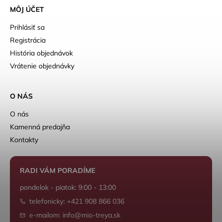
MÔJ ÚČET
Prihlásiť sa
Registrácia
História objednávok
Vrátenie objednávky
O NÁS
O nás
Kamenná predajňa
Kontakty
RADI VÁM PORADÍME
pondelok - piatok: 9:00 - 13:00
telefonicky: +421 908 866 036
e-mailom: info@mio-treya.sk