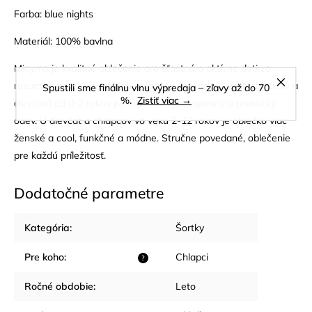
Farba: blue nights
Materiál: 100% bavlna
Minymo je kvalitné oblečenie pre šťastné a aktívne deti za
rozumné ceny vo všetkých ohľadoch. Pre najmenších chlapcov a
Spustili sme finálnu vlnu výpredaja – zľavy až do 70
%.
Zistiť viac →
dievčatá od 0-2 rokov ponúka sladký, elegantný a praktický
odev. U dievčat a chlapcov vo veku 2-12 rokov je oblečko viac
ženské a cool, funkčné a módne. Stručne povedané, oblečenie
pre každú príležitosť.
Dodatočné parametre
Kategória
:
Šortky
Pre koho
:
Chlapci
?
Ročné obdobie
:
Leto