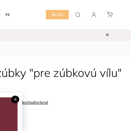
Hračky
Detská izba
Starostlivosť mama&dieť
BLOG
úbky "pre zúbkovú vílu"
X
Neohodnotené
DD03446M
ka:
DJECO