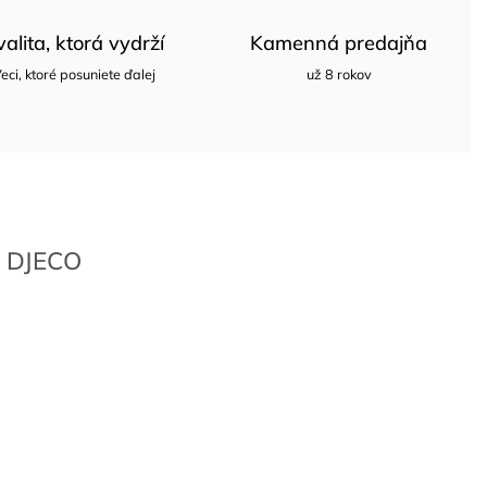
valita, ktorá vydrží
Kamenná predajňa
eci, ktoré posuniete ďalej
už 8 rokov
DJECO