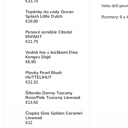
€33,75
Veko drží pevn
Topánky do vody Ocean
Splash Little Dutch
Rozmery: 6 x 4
€19,90
Penové sandále Citadel
ENFANT
€21,75
Vodná hra s krúžkami Dino
Konges Slojd
€6,90
Plavky Pearl Blush
HUTTELIHUT
€22,32
Šiltovka Danny Tuscany
Rose/Pale Tuscany Liewood
€13,50
Čiapka Gina Golden Caramel
Liewood
€12