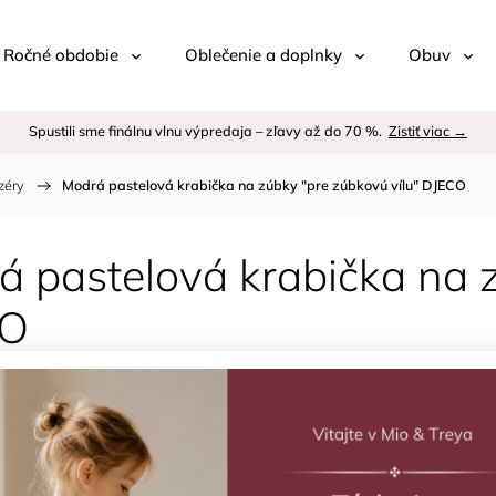
 / Ročné obdobie
Oblečenie a doplnky
Obuv
Spustili sme finálnu vlnu výpredaja – zľavy až do 70 %.
Zistiť viac →
zéry
/
Modrá pastelová krabička na zúbky "pre zúbkovú vílu" DJECO
 pastelová krabička na z
CO
Kód:
Znač