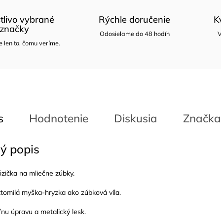
tlivo vybrané
Rýchle doručenie
K
značky
Odosielame do 48 hodín
V
len to, čomu veríme.
s
Hodnotenie
Diskusia
Značka
ý popis
ička na mliečne zúbky.
tomilá myška-hryzka ako zúbková víla.
fnu úpravu a metalický lesk.