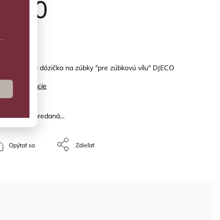
5,50
PREDANÉ
á pastelová dózička na zúbky "pre zúbkovú vílu" DJECO
ilné informácie
žka bola vypredaná…
Opýtať sa
Zdieľať