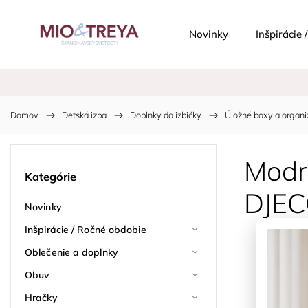
Novinky
Inšpirácie
Domov
/
Detská izba
/
Doplnky do izbičky
/
Úložné boxy a organi
Modrá
Kategórie
DJE
Novinky
Inšpirácie / Ročné obdobie
Oblečenie a doplnky
Obuv
Hračky