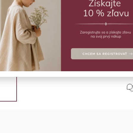
€
VY
Modr
Deta
Polo