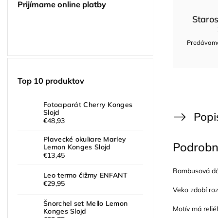
Prijímame online platby
Staros
Predávame 
Top 10 produktov
Fotoaparát Cherry Konges
Slojd
Popi
€48,93
Plavecké okuliare Marley
Podrobn
Lemon Konges Slojd
€13,45
Bambusová dóz
Leo termo čižmy ENFANT
€29,95
Veko zdobí roz
Šnorchel set Mello Lemon
Motív má relié
Konges Slojd