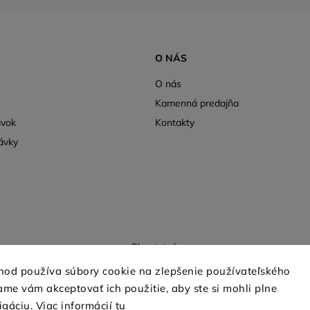
O NÁS
O nás
Kamenná predajňa
ávok
Kontakty
ávky
Shoptet.sk
hod používa súbory cookie na zlepšenie používateľského
me vám akceptovať ich použitie, aby ste si mohli plne
Copyright 2026
mio-treya.sk
. Všetky práva vyhradené.
igáciu. Viac informácií
tu