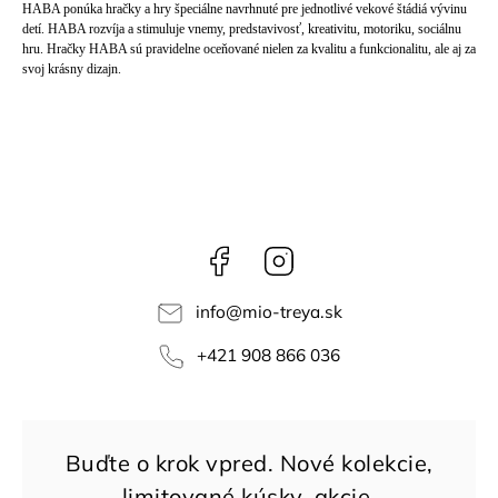
HABA ponúka hračky a hry špeciálne navrhnuté pre jednotlivé vekové štádiá vývinu
detí. HABA rozvíja a stimuluje vnemy, predstavivosť, kreativitu, motoriku, sociálnu
hru. Hračky HABA sú pravidelne oceňované nielen za kvalitu a funkcionalitu, ale aj za
svoj krásny dizajn.
Facebook
Instagram
info
@
mio-treya.sk
+421 908 866 036