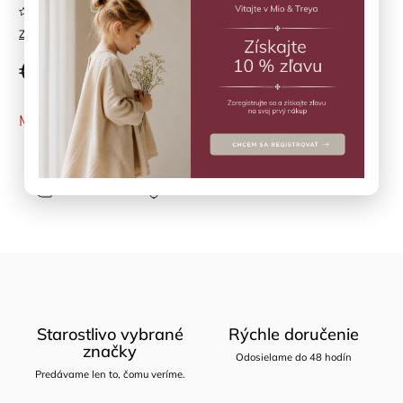
Neohodnotené
Značka:
HABA
€6,90
MOMENTÁLNE NEDOSTUPNÉ
Opýtať sa
Zdieľať
Starostlivo vybrané
Rýchle doručenie
značky
Odosielame do 48 hodín
Predávame len to, čomu veríme.