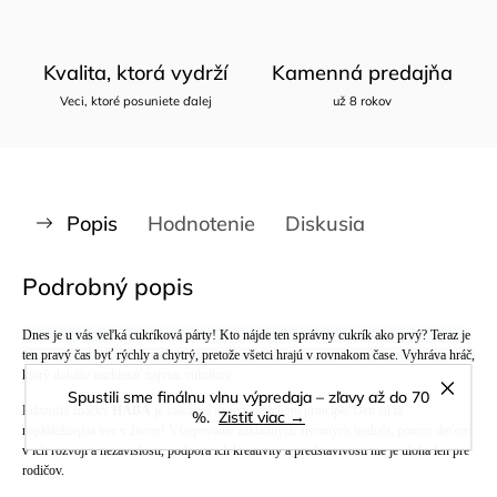
Kvalita, ktorá vydrží
Kamenná predajňa
Veci, ktoré posuniete ďalej
už 8 rokov
Popis
Hodnotenie
Diskusia
Podrobný popis
Dnes je u vás veľká cukríková párty! Kto nájde ten správny cukrík ako prvý? Teraz je
ten pravý čas byť rýchly a chytrý, pretože všetci hrajú v rovnakom čase. Vyhráva hráč,
ktorý dokáže nazbierať najviac cukríkov.
Spustili sme finálnu vlnu výpredaja – zľavy až do 70
Filozofia značky
HABA
je založená na jednoduchom princípe: Deti sú tá
%.
Zistiť viac →
najdôležitejšia vec v živote! Vštepovanie základných životných hodnôt, pomoc deťom
v ich rozvoji a nezávislosti, podpora ich kreativity a predstavivosti nie je úloha len pre
rodičov.