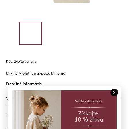
Kód:
Zvoľte variant
Mikiny Violet Ice 2-pack Minymo
Detailné informácie
X
Veľkosť
110 cm
116 cm
122 cm
128 cm
134 cm