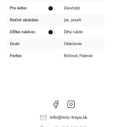
Pre koho
:
Dievčatá
?
Ročné obdobie
:
Jar
,
Jeseň
Dĺžka rukáva
:
Dlhý rukáv
?
Druh
:
Oblečenie
Farba
:
Béžová
,
Fialová
Facebook
Instagram
info
@
mio-treya.sk