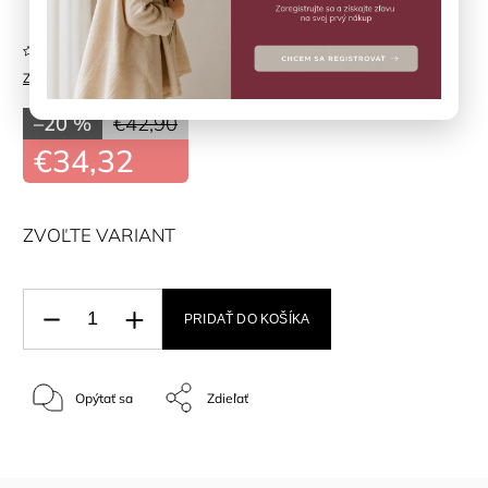
Neohodnotené
Značka:
MINYMO
–20 %
€42,90
€34,32
ZVOĽTE VARIANT
PRIDAŤ DO KOŠÍKA
Opýtať sa
Zdieľať