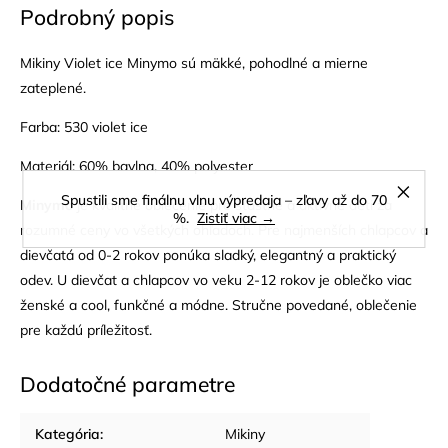
Podrobný popis
Mikiny Violet ice Minymo sú mäkké, pohodlné a mierne
zateplené.
Farba: 530 violet ice
Materiál: 60% bavlna, 40% polyester
Spustili sme finálnu vlnu výpredaja – zľavy až do 70
Minymo
je kvalitné oblečenie pre šťastné a aktívne deti za
%.
Zistiť viac →
rozumné ceny vo všetkých ohľadoch. Pre najmenších chlapcov a
dievčatá od 0-2 rokov ponúka sladký, elegantný a praktický
odev. U dievčat a chlapcov vo veku 2-12 rokov je oblečko viac
ženské a cool, funkčné a módne. Stručne povedané, oblečenie
pre každú príležitosť.
Dodatočné parametre
Kategória
:
Mikiny