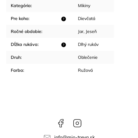
Kategória
:
Mikiny
Pre koho
:
Dievčatá
?
Ročné obdobie
:
Jar
,
Jeseň
Dĺžka rukáva
:
Dlhý rukáv
?
Druh
:
Oblečenie
Farba
:
Ružová
Facebook
Instagram
info
@
mio-treya.sk