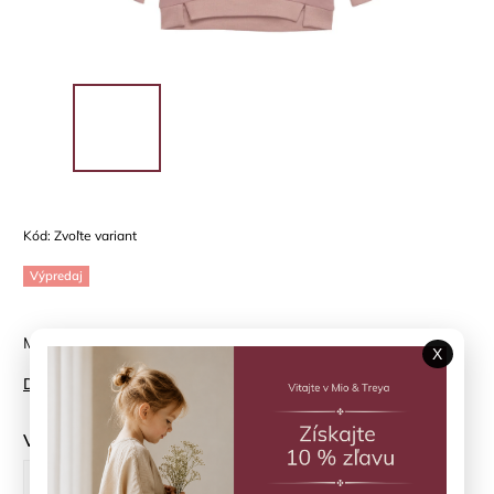
Kód:
Zvoľte variant
Výpredaj
Mikina Ash rose Minymo
X
Detailné informácie
Veľkosť
98 cm
110 cm
116 cm
122 cm