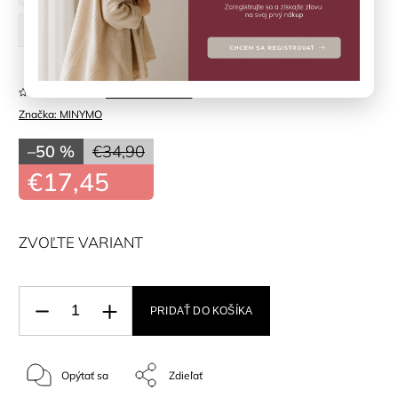
128 cm
134 cm
Neohodnotené
Značka:
MINYMO
–50 %
€34,90
€17,45
ZVOĽTE VARIANT
PRIDAŤ DO KOŠÍKA
Opýtať sa
Zdieľať