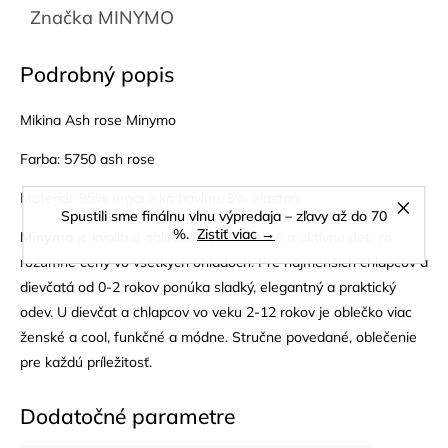
Značka
MINYMO
Podrobný popis
Mikina Ash rose Minymo
Farba: 5750 ash rose
Materiál: 95% organická bavlna, 5% elastan
Spustili sme finálnu vlnu výpredaja – zľavy až do 70
%.
Zistiť viac →
Minymo
je kvalitné oblečenie pre šťastné a aktívne deti za
rozumné ceny vo všetkých ohľadoch. Pre najmenších chlapcov a
dievčatá od 0-2 rokov ponúka sladký, elegantný a praktický
odev. U dievčat a chlapcov vo veku 2-12 rokov je oblečko viac
ženské a cool, funkčné a módne. Stručne povedané, oblečenie
pre každú príležitosť.
Dodatočné parametre