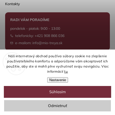
Kontakty
RADI VÁM PORADÍME
pondelok - piatok: 9:00 - 13:00
telefonicky: +421 908 866 036
e-mailom: info@mio-treya.sk
Náš internetový obchod používa súbory cookie na zlepšenie
používateľského komfortu a odporúčame vám akceptovať ich
Shoptet.sk
použitie, aby ste si mohli plne vychutnať svoju navigáciu. Viac
informácií
tu
Nastavenie
Súhlasím
Copyright 2026
mio-treya.sk
. Všetky práva vyhradené.
Upraviť nastavenie cookies
Odmietnuť
Grafický návrh vytvořil a nakódoval
Shoptak.cz