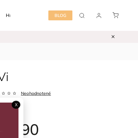
Hračky
Detská izba
Starostlivosť mama&dieť
BLOG
Vi
Neohodnotené
Zvoľte variant
X
ka:
CeLaVi
39,90