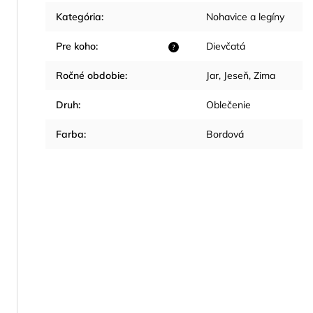
Kategória
:
Nohavice a legíny
Pre koho
:
Dievčatá
?
Ročné obdobie
:
Jar
,
Jeseň
,
Zima
Druh
:
Oblečenie
Farba
:
Bordová