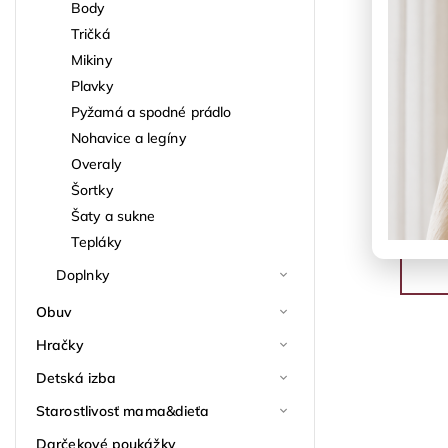
Body
Tričká
Mikiny
Plavky
Pyžamá a spodné prádlo
Nohavice a legíny
Overaly
Šortky
Šaty a sukne
Tepláky
Doplnky
Obuv
Hračky
Detská izba
Starostlivosť mama&dieťa
Darčekové poukážky