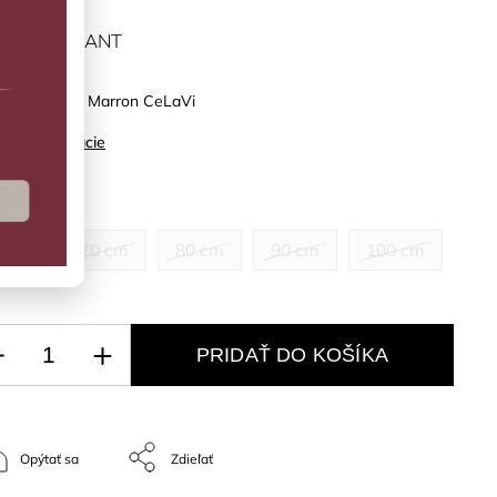
ĽTE VARIANT
no nohavice Marron CeLaVi
ilné informácie
kosť
0 cm
70 cm
80 cm
90 cm
100 cm
PRIDAŤ DO KOŠÍKA
Opýtať sa
Zdieľať