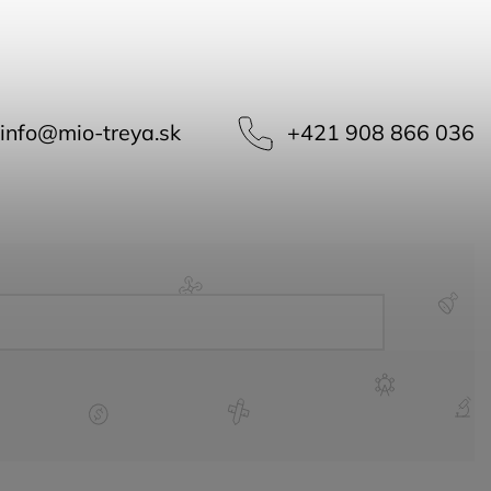
info
@
mio-treya.sk
+421 908 866 036