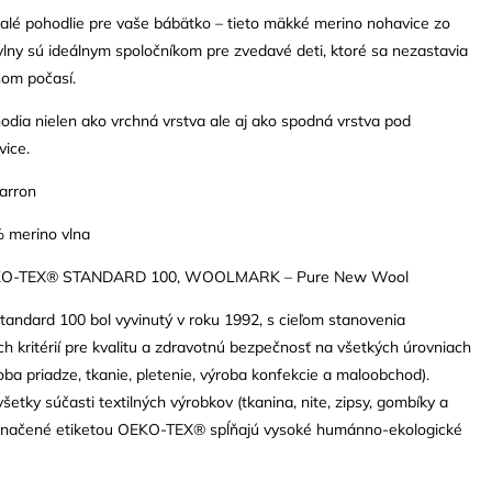
alé pohodlie pre vaše bábätko – tieto mäkké merino nohavice zo
lny sú ideálnym spoločníkom pre zvedavé deti, ktoré sa nezastavia
šom počasí.
odia nielen ako vrchná vrstva ale aj ako spodná vrstva pod
vice.
arron
% merino vlna
OEKO-TEX® STANDARD 100, WOOLMARK – Pure New Wool
ndard 100 bol vyvinutý v roku 1992, s cieľom stanovenia
 kritérií pre kvalitu a zdravotnú bezpečnosť na všetkých úrovniach
oba priadze, tkanie, pletenie, výroba konfekcie a maloobchod).
šetky súčasti textilných výrobkov (tkanina, nite, zipsy, gombíky a
e označené etiketou OEKO-TEX® spĺňajú vysoké humánno-ekologické