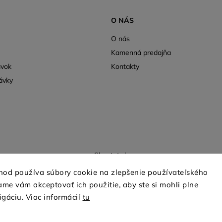
O NÁS
O nás
Kamenná predajňa
ávok
Kontakty
ávky
Shoptet.sk
hod používa súbory cookie na zlepšenie používateľského
me vám akceptovať ich použitie, aby ste si mohli plne
Copyright 2026
mio-treya.sk
. Všetky práva vyhradené.
igáciu. Viac informácií
tu
Upraviť nastavenie cookies
Grafický návrh vytvořil a nakódoval
Shoptak.cz