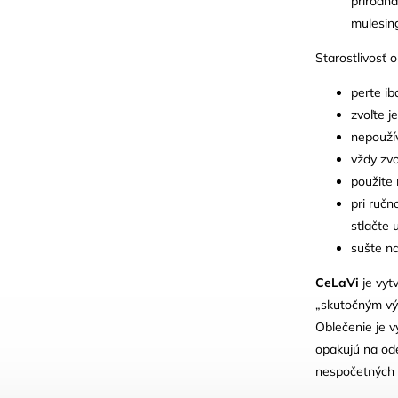
prírodná
mulesing
Starostlivosť 
perte ib
zvoľte j
nepoužív
vždy zvo
použite 
pri ručn
stlačte 
sušte na
CeLaVi
je vyt
„skutočným výr
Oblečenie je v
opakujú na od
nespočetných 