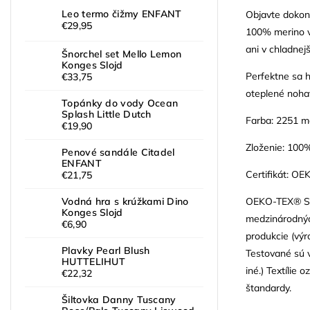
Leo termo čižmy ENFANT
Objavte dokon
€29,95
100% merino v
ani v chladnej
Šnorchel set Mello Lemon
Konges Slojd
Perfektne sa h
€33,75
oteplené noha
Topánky do vody Ocean
Splash Little Dutch
Farba: 2251 m
€19,90
Zloženie: 100
Penové sandále Citadel
ENFANT
Certifikát: 
€21,75
OEKO-TEX® Sta
Vodná hra s krúžkami Dino
Konges Slojd
medzinárodných
€6,90
produkcie (výr
Plavky Pearl Blush
Testované sú v
HUTTELIHUT
iné.) Textíli
€22,32
štandardy.
Šiltovka Danny Tuscany