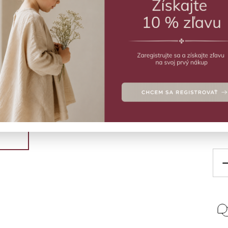
ZVO
Meri
Deta
Veľ
6