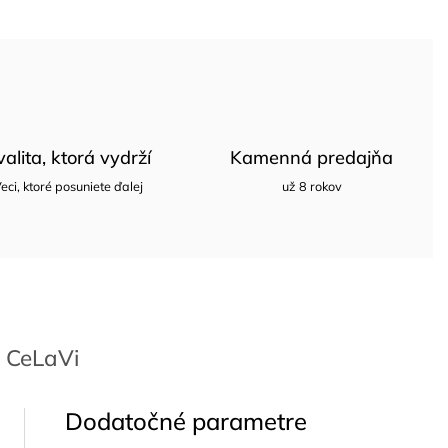
valita, ktorá vydrží
Kamenná predajňa
eci, ktoré posuniete ďalej
už 8 rokov
CeLaVi
Dodatočné parametre