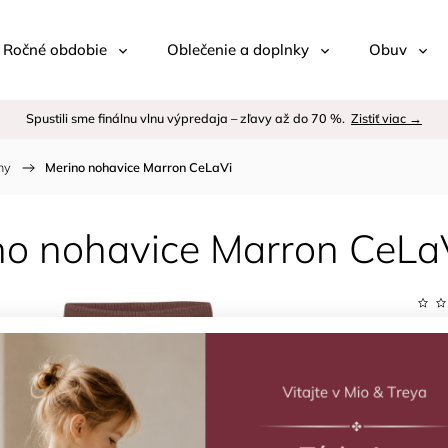
 / Ročné obdobie
Oblečenie a doplnky
Obuv
Spustili sme finálnu vlnu výpredaja – zľavy až do 70 %.
Zistiť viac →
ny
/
Merino nohavice Marron CeLaVi
no nohavice Marron CeLa
Kód:
Znač
€