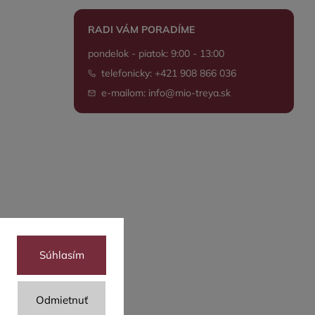
RADI VÁM PORADÍME
pondelok - piatok: 9:00 - 13:00
telefonicky: +421 908 866 036
e-mailom: info@mio-treya.sk
Súhlasím
Odmietnuť