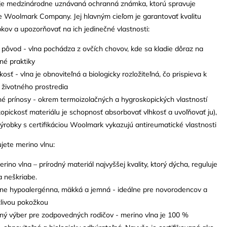
medzinárodne uznávaná ochranná známka, ktorú spravuje
e Woolmark Company. Jej hlavným cieľom je garantovať kvalitu
kov a upozorňovať na ich jedinečné vlastnosti:
 pôvod - vlna pochádza z ovčích chovov, kde sa kladie dôraz na
né praktiky
kosť - vlna je obnoviteľná a biologicky rozložiteľná, čo prispieva k
 životného prostredia
é prínosy - okrem termoizolačných a hygroskopických vlastností
opickosť materiálu je schopnosť absorbovať vlhkosť a uvoľňovať ju),
ýrobky s certifikáciou Woolmark vykazujú antireumatické vlastnosti
ujete merino vlnu:
ino vlna – prírodný materiál najvyššej kvality, ktorý dýcha, reguluje
a neškriabe.
ene hypoalergénna, mäkká a jemná - ideálne pre novorodencov a
itlivou pokožkou
ľný výber pre zodpovedných rodičov - merino vlna je 100 %