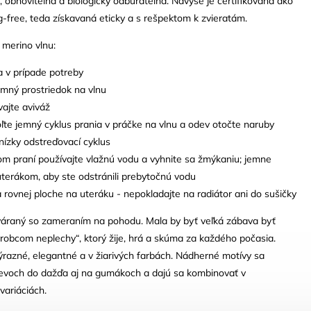
, obnoviteľná a biologicky odbúrateľná. Navyše je certifikovaná ako
-free, teda získavaná eticky a s rešpektom k zvieratám.
o merino vlnu:
a v prípade potreby
emný prostriedok na vlnu
ajte aviváž
ľte jemný cyklus prania v práčke na vlnu a odev otočte naruby
nízky odstreďovací cyklus
om praní používajte vlažnú vodu a vyhnite sa žmýkaniu; jemne
uterákom, aby ste odstránili prebytočnú vodu
 rovnej ploche na uteráku - nepokladajte na radiátor ani do sušičky
váraný so zameraním na pohodu. Mala by byť veľká zábava byť
obcom neplechy“, ktorý žije, hrá a skúma za každého počasia.
ýrazné, elegantné a v žiarivých farbách. Nádherné motívy sa
evoch do dažďa aj na gumákoch a dajú sa kombinovať v
variáciách.