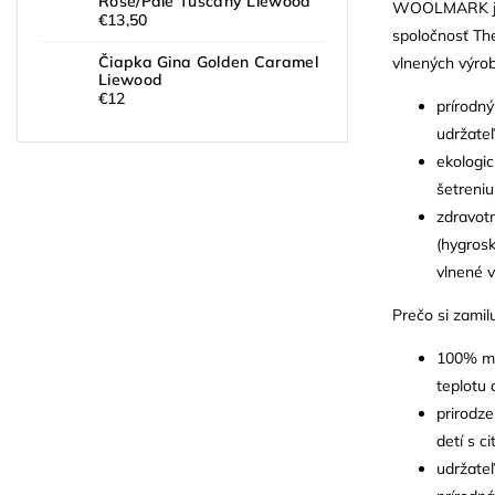
Rose/Pale Tuscany Liewood
WOOLMARK je 
€13,50
spoločnosť Th
Čiapka Gina Golden Caramel
vlnených výrob
Liewood
€12
prírodný
udržateľ
ekologic
šetreniu
zdravotn
(hygrosk
vlnené v
Prečo si zamil
100% mer
teplotu 
prirodz
detí s c
udržate