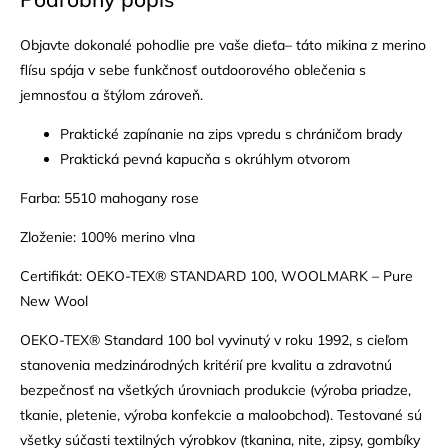
Objavte dokonalé pohodlie pre vaše dieťa– táto mikina z merino
flísu spája v sebe funkčnosť outdoorového oblečenia s
jemnosťou a štýlom zároveň.
Praktické zapínanie na zips vpredu s chráničom brady
Praktická pevná kapucňa s okrúhlym otvorom
Farba: 5510 mahogany rose
Zloženie: 100% merino vlna
Certifikát: OEKO-TEX® STANDARD 100, WOOLMARK – Pure
New Wool
OEKO-TEX® Standard 100 bol vyvinutý v roku 1992, s cieľom
stanovenia medzinárodných kritérií pre kvalitu a zdravotnú
bezpečnosť na všetkých úrovniach produkcie (výroba priadze,
tkanie, pletenie, výroba konfekcie a maloobchod). Testované sú
všetky súčasti textilných výrobkov (tkanina, nite, zipsy, gombíky