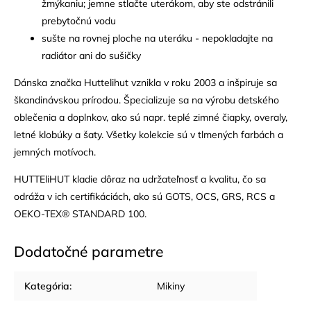
žmýkaniu; jemne stlačte uterákom, aby ste odstránili
prebytočnú vodu
sušte na rovnej ploche na uteráku - nepokladajte na
radiátor ani do sušičky
Dánska značka Huttelihut vznikla v roku 2003 a inšpiruje sa
škandinávskou prírodou. Špecializuje sa na výrobu detského
oblečenia a doplnkov, ako sú napr. teplé zimné čiapky, overaly,
letné klobúky a šaty. Všetky kolekcie sú v tlmených farbách a
jemných motívoch.
HUTTEliHUT kladie dôraz na udržateľnosť a kvalitu, čo sa
odráža v ich certifikáciách, ako sú GOTS, OCS, GRS, RCS a
OEKO-TEX® STANDARD 100.
Dodatočné parametre
Kategória
:
Mikiny