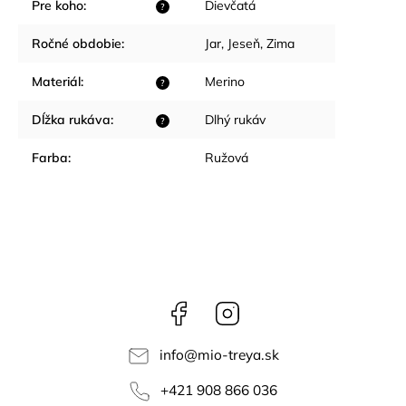
Pre koho
:
Dievčatá
?
Ročné obdobie
:
Jar
,
Jeseň
,
Zima
Materiál
:
Merino
?
Dĺžka rukáva
:
Dlhý rukáv
?
Farba
:
Ružová
Facebook
Instagram
info
@
mio-treya.sk
+421 908 866 036