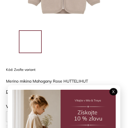
Kód:
Zvoľte variant
Merino mikina Mahogany Rose HUTTELIHUT
Detailné informácie
X
Veľkosť
74 cm
80 cm
86 cm
92 cm