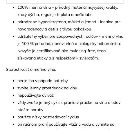
100% merino vlna – prírodný materiál najvyššej kvality,
ktorý dýcha, reguluje teplotu a neškriabe.
prirodzene hypoalergénna, mäkká a jemná - ideálne pre
novorodencov a detí s citlivou pokožkou
udržateľný výber pre zodpovedných rodičov - merino vlna
je 100 % prírodná, obnoviteľná a biologicky odbúrateľná.
Navyše je certifikovaná ako mulesing-free, teda
získavaná eticky a s rešpektom k zvieratám.
Starostlivosť o merino vlnu:
perte iba v prípade potreby
zvoľte jemný prostriedok na vlnu
nepoužívajte aviváž
vždy zvoľte jemný cyklus prania v práčke na vlnu a odev
otočte naruby
použite nízky odstreďovací cyklus
pri ručnom praní používajte vlažnú vodu a vyhnite sa