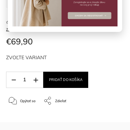
98 cm
104 cm
110 cm
Neohodnotené
Značka:
HUTTELIHUT
€69,90
ZVOĽTE VARIANT
PRIDAŤ DO KOŠÍKA
Opýtať sa
Zdieľať