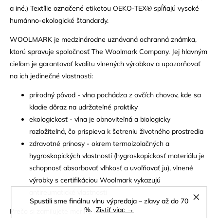
a iné.) Textílie označené etiketou OEKO-TEX® spĺňajú vysoké
humánno-ekologické štandardy.
WOOLMARK je medzinárodne uznávaná ochranná známka,
ktorú spravuje spoločnosť The Woolmark Company. Jej hlavným
cieľom je garantovať kvalitu vlnených výrobkov a upozorňovať
na ich jedinečné vlastnosti:
prírodný pôvod - vlna pochádza z ovčích chovov, kde sa
kladie dôraz na udržateľné praktiky
ekologickosť - vlna je obnoviteľná a biologicky
rozložiteľná, čo prispieva k šetreniu životného prostredia
zdravotné prínosy - okrem termoizolačných a
hygroskopických vlastností (hygroskopickosť materiálu je
schopnosť absorbovať vlhkosť a uvoľňovať ju), vlnené
výrobky s certifikáciou Woolmark vykazujú
antireumatické vlastnosti
Spustili sme finálnu vlnu výpredaja – zľavy až do 70
%.
Zistiť viac →
Prečo si zamilujete merino vlnu: