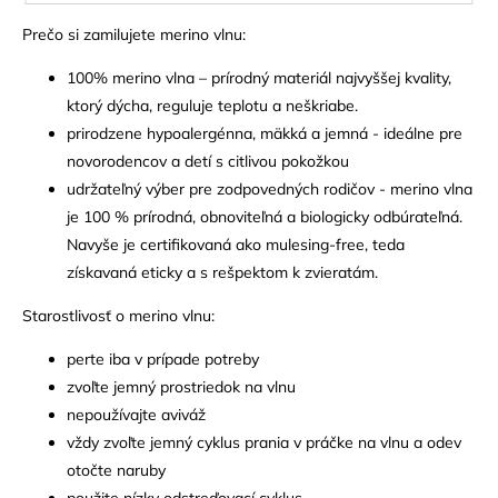
Prečo si zamilujete merino vlnu:
100% merino vlna – prírodný materiál najvyššej kvality,
ktorý dýcha, reguluje teplotu a neškriabe.
prirodzene hypoalergénna, mäkká a jemná - ideálne pre
novorodencov a detí s citlivou pokožkou
udržateľný výber pre zodpovedných rodičov - merino vlna
je 100 % prírodná, obnoviteľná a biologicky odbúrateľná.
Navyše je certifikovaná ako mulesing-free, teda
získavaná eticky a s rešpektom k zvieratám.
Starostlivosť o merino vlnu:
perte iba v prípade potreby
zvoľte jemný prostriedok na vlnu
nepoužívajte aviváž
vždy zvoľte jemný cyklus prania v práčke na vlnu a odev
otočte naruby
použite nízky odstreďovací cyklus