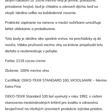
dlhým rukávom zo 100% merino vlny je jemné, priedušné,
prirodzene hrejivé, keď je chladno a zároveň dýcha, keď sa
oteplí. Ideálna voľba na každodenné nosenie.
Praktické zapínanie na ramene a medzi nožičkami umožňuje
ľahké obliekanie a prebaľovanie.
Toto body je ideálne ako spodná vrstva, na prechádzky aj do
nosiča. Vďaka pružnosti merino vlny sa krásne prispôsobí telu
dieťaťa a neobmedzuje v pohybe.
Farba: 2119 cocoa creme
Zloženie: 100% merino vlna
Certifikát: OEKO-TEX® STANDARD 100, WOOLMARK – Merino
Extra Fine
OEKO-TEX® Standard 100 bol vyvinutý v roku 1992, s cieľom
stanovenia medzinárodných kritérií pre kvalitu a zdravotnú
bezpečnosť na všetkých úrovniach produkcie (výroba priadze,