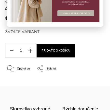
Neohodnotené
Značka:
CeLaVi
€39,90
ZVOĽTE VARIANT
PRIDAŤ DO KOŠÍKA
Opýtať sa
Zdieľať
Starostlivo vybrané
Rýchle doručenie