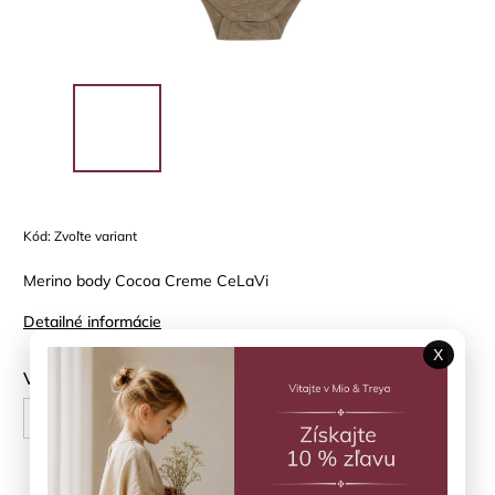
Kód:
Zvoľte variant
Merino body Cocoa Creme CeLaVi
Detailné informácie
X
Veľkosť
60 cm
70 cm
80 cm
90 cm