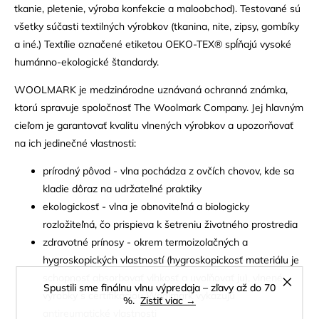
tkanie, pletenie, výroba konfekcie a maloobchod). Testované sú
všetky súčasti textilných výrobkov (tkanina, nite, zipsy, gombíky
a iné.) Textílie označené etiketou OEKO-TEX® spĺňajú vysoké
humánno-ekologické štandardy.
WOOLMARK je medzinárodne uznávaná ochranná známka,
ktorú spravuje spoločnosť The Woolmark Company. Jej hlavným
cieľom je garantovať kvalitu vlnených výrobkov a upozorňovať
na ich jedinečné vlastnosti:
prírodný pôvod - vlna pochádza z ovčích chovov, kde sa
kladie dôraz na udržateľné praktiky
ekologickosť - vlna je obnoviteľná a biologicky
rozložiteľná, čo prispieva k šetreniu životného prostredia
zdravotné prínosy - okrem termoizolačných a
hygroskopických vlastností (hygroskopickosť materiálu je
schopnosť absorbovať vlhkosť a uvoľňovať ju), vlnené
Spustili sme finálnu vlnu výpredaja – zľavy až do 70
výrobky s certifikáciou Woolmark vykazujú
%.
Zistiť viac →
antireumatické vlastnosti