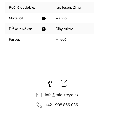
Ročné obdobie
:
Jar
,
Jeseň
,
Zima
Materiál
:
Merino
?
Dĺžka rukáva
:
Dlhý rukáv
?
Farba
:
Hnedá
Facebook
Instagram
info
@
mio-treya.sk
+421 908 866 036