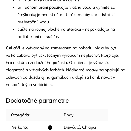
pri ručnom praní používajte vlažnú vodu a vyhnite sa
žmýkaniu; jemne stlačte uterákom, aby ste odstránili
prebytočnú vodu
sušte na rovnej ploche na uteráku - nepokladajte na
radiátor ani do sušičky
CeLaVi
je vytváraný so zameraním na pohodu. Mala by byť
veľká zábava byť „skutočným výrobcom neplechy“, ktorý žije,
hrá a skúma za každého počasia. Oblečenie je výrazné,
elegantné a v žiarivých farbách. Nádherné motívy sa opakujú na
odevoch do dažďa aj na gumákoch a dajú sa kombinovať v
nespočetných variáciách.
Dodatočné parametre
Kategória
:
Body
Pre koho
:
Dievčatá
,
Chlapci
?