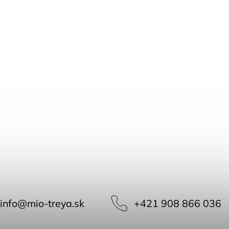
info
@
mio-treya.sk
+421 908 866 036