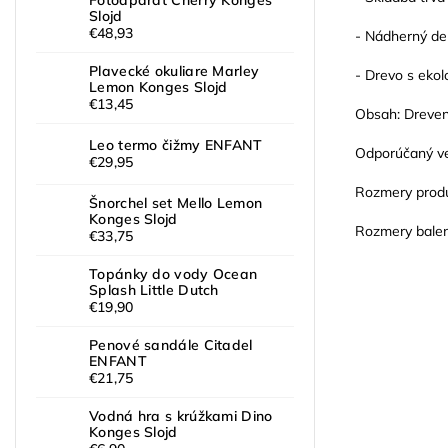
Fotoaparát Cherry Konges
Slojd
€48,93
- Nádherný dek
Plavecké okuliare Marley
- Drevo s ekol
Lemon Konges Slojd
€13,45
Obsah: Drevená
Leo termo čižmy ENFANT
Odporúčaný ve
€29,95
Rozmery produ
Šnorchel set Mello Lemon
Konges Slojd
Rozmery baleni
€33,75
Topánky do vody Ocean
Splash Little Dutch
€19,90
Penové sandále Citadel
ENFANT
€21,75
Vodná hra s krúžkami Dino
Konges Slojd