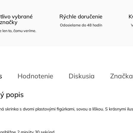
tlivo vybrané
Rýchle doručenie
K
značky
Odosielame do 48 hodín
V
len to, čomu veríme.
s
Hodnotenie
Diskusia
Značka
ý popis
á skrinka s dvomi plastovými figúrkami, sovou a líškou. S krásnymi ilu
 približne 2 minúty 30 sekúnd.