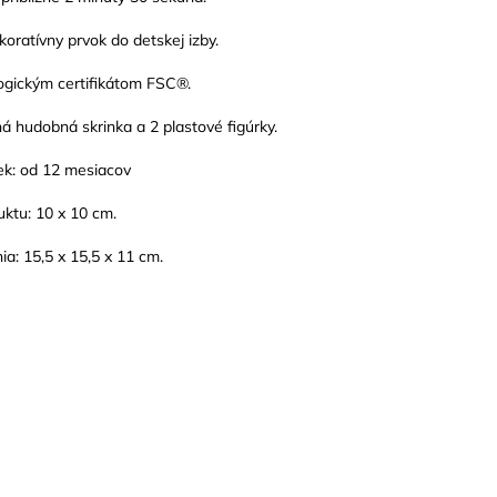
oratívny prvok do detskej izby.
ogickým certifikátom FSC®.
 hudobná skrinka a 2 plastové figúrky.
k: od 12 mesiacov
ktu: 10 x 10 cm.
a: 15,5 x 15,5 x 11 cm.