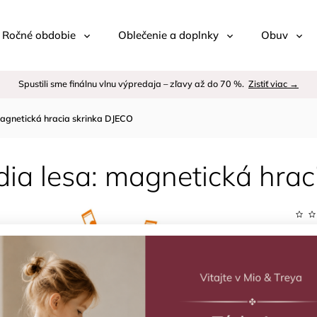
 / Ročné obdobie
Oblečenie a doplnky
Obuv
Spustili sme finálnu vlnu výpredaja – zľavy až do 70 %.
Zistiť viac →
magnetická hracia skrinka DJECO
ia lesa: magnetická hrac
Kód:
Znač
€