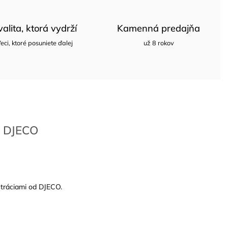
valita, ktorá vydrží
Kamenná predajňa
eci, ktoré posuniete ďalej
už 8 rokov
DJECO
stráciami od DJECO.