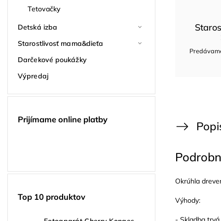
Tetovačky
Staros
Detská izba
Starostlivosť mama&dieťa
Predávame 
Darčekové poukážky
Výpredaj
Prijímame online platby
Popi
Podrobn
Okrúhla dreven
Top 10 produktov
Výhody:
- Skladba trvá