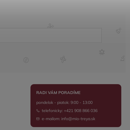
RADI VÁM PORADÍME
pondelok - piatok: 9:00 - 13:00
telefonicky: +421 908 866 036
e-mailom: info@mio-treya.sk