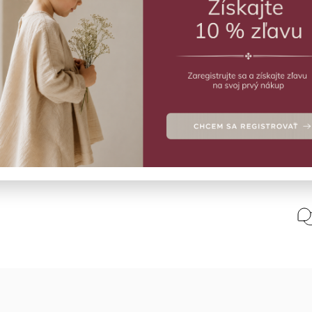
SK
Meló
Deta