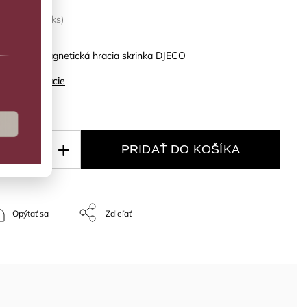
LADOM
(1 ks)
dia lesa: magnetická hracia skrinka DJECO
ilné informácie
PRIDAŤ DO KOŠÍKA
Opýtať sa
Zdieľať