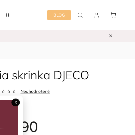
Hračky
Detská izba
Starostlivosť mama&dieť
BLOG
ia skrinka DJECO
Neohodnotené
DJ06065
X
ka:
DJECO
26,90