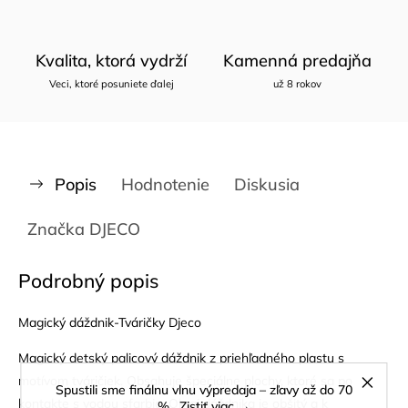
Kvalita, ktorá vydrží
Kamenná predajňa
Veci, ktoré posuniete ďalej
už 8 rokov
Popis
Hodnotenie
Diskusia
Značka
DJECO
Podrobný popis
Magický dáždnik-Tváričky Djeco
Magický detský palicový dáždnik z priehľadného plastu s
motívom tváričiek. Obsahuje špeciálne plochy, ktoré sa po
Spustili sme finálnu vlnu výpredaja – zľavy až do 70
kontakte s vodou sfarbia. Okraj dáždnika je obšitý a k
%.
Zistiť viac →