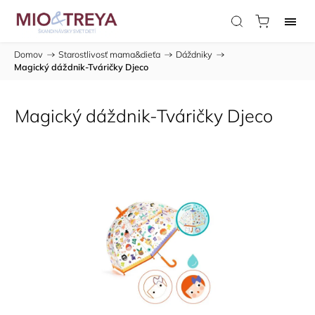
Domov
/
Starostlivosť mama&dieťa
/
Dáždniky
/
Magický dáždnik-Tváričky Djeco
Magický dáždnik-Tváričky Djeco