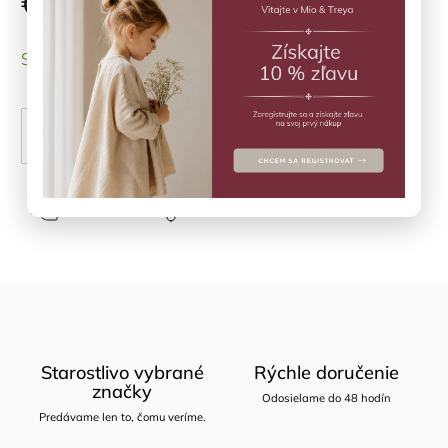
€13,50
SKLADOM
(1 ks)
PRIDAŤ DO KOŠÍKA
Opýtať sa
Zdieľať
Starostlivo vybrané
Rýchle doručenie
značky
Odosielame do 48 hodín
Predávame len to, čomu veríme.