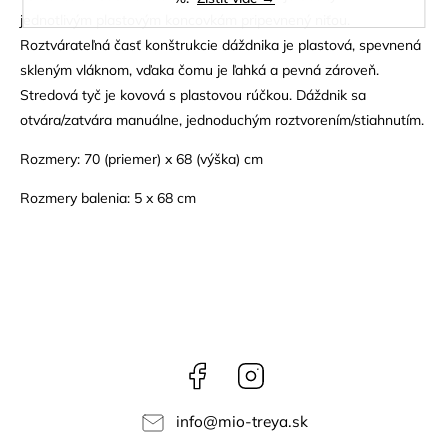
jednotlivým plastovým koncovkám pripevnený niťou.
Roztvárateľná časť konštrukcie dáždnika je plastová, spevnená
skleným vláknom, vďaka čomu je ľahká a pevná zároveň.
Stredová tyč je kovová s plastovou rúčkou. Dáždnik sa
otvára/zatvára manuálne, jednoduchým roztvorením/stiahnutím.
Rozmery: 70 (priemer) x 68 (výška) cm
Rozmery balenia: 5 x 68 cm
Facebook
Instagram
info
@
mio-treya.sk