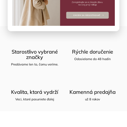
Opýtať sa
Zdieľať
Starostlivo vybrané
Rýchle doručenie
značky
Odosielame do 48 hodín
Predávame len to, čomu veríme.
Kvalita, ktorá vydrží
Kamenná predajňa
Veci, ktoré posuniete ďalej
už 8 rokov