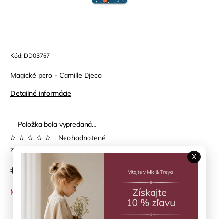
Kód:
DD03767
Magické pero - Camille Djeco
Detailné informácie
Položka bola vypredaná…
Neohodnotené
Značka:
DJECO
X
€2,90
MOMENTÁLNE NEDOSTUPNÉ