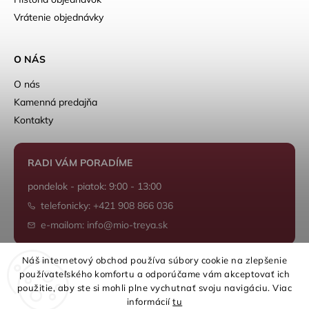
Vrátenie objednávky
O NÁS
O nás
Kamenná predajňa
Kontakty
RADI VÁM PORADÍME
pondelok - piatok: 9:00 - 13:00
telefonicky: +421 908 866 036
e-mailom: info@mio-treya.sk
Náš internetový obchod používa súbory cookie na zlepšenie
používateľského komfortu a odporúčame vám akceptovať ich
Shoptet.sk
použitie, aby ste si mohli plne vychutnať svoju navigáciu. Viac
informácií
tu