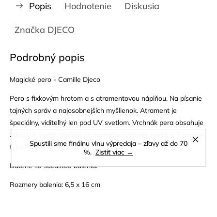
Popis
Hodnotenie
Diskusia
Značka
DJECO
Podrobný popis
Magické pero - Camille Djeco
Pero s fixkovým hrotom a s atramentovou náplňou. Na písanie
tajných správ a najosobnejších myšlienok. Atrament je
špeciálny, viditeľný len pod UV svetlom. Vrchnák pera obsahuje
zdroj UV svetla, tlačidlo na zapnutie/vypnutie svetla a 3 batérie
Spustili sme finálnu vlnu výpredaja – zľavy až do 70
typu LR44.
%.
Zistiť viac →
Batérie sú súčasťou balenia.
Rozmery balenia: 6,5 x 16 cm