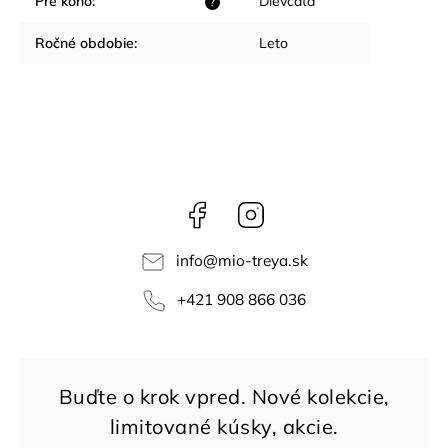
Pre koho
:
Dievčatá
?
Ročné obdobie
:
Leto
Facebook
Instagram
info
@
mio-treya.sk
+421 908 866 036