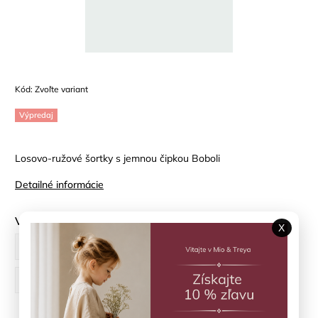
Kód:
Zvoľte variant
Výpredaj
Losovo-ružové šortky s jemnou čipkou Boboli
Detailné informácie
Veľkosť
X
80 cm
86 cm
92 cm
98 cm
104 cm