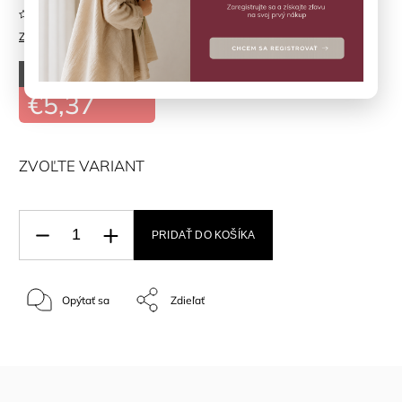
Neohodnotené
Značka:
BOBOLI
–70 %
€17,90
€5,37
ZVOĽTE VARIANT
PRIDAŤ DO KOŠÍKA
Opýtať sa
Zdieľať