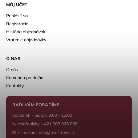
MÔJ ÚČET
Prihlásiť sa
Registrácia
História objednávok
Vrátenie objednávky
O NÁS
O nás
Kamenná predajňa
Kontakty
RADI VÁM PORADÍME
pondelok - piatok: 9:00 - 13:00
telefonicky: +421 908 866 036
e-mailom: info@mio-treya.sk