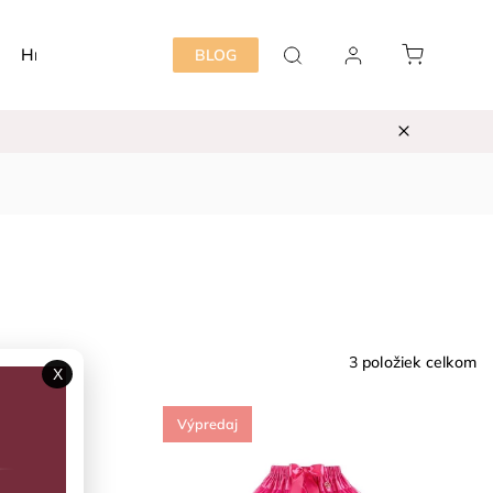
Hračky
Detská izba
Starostlivosť mama&dieť
BLOG
3
položiek celkom
X
Výpredaj