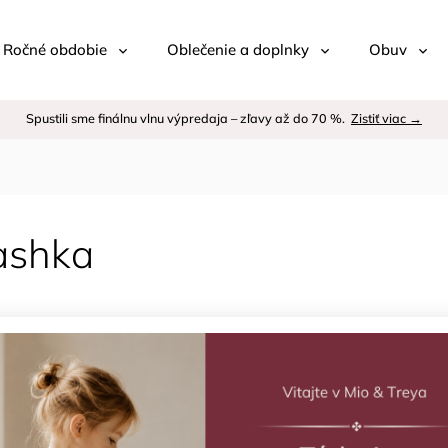
 / Ročné obdobie
Oblečenie a doplnky
Obuv
Spustili sme finálnu vlnu výpredaja – zľavy až do 70 %.
Zistiť viac →
ashka
Odporúčame
Najlacnejšie
j
Výpredaj
Najdrahšie
Najpredávanejšie