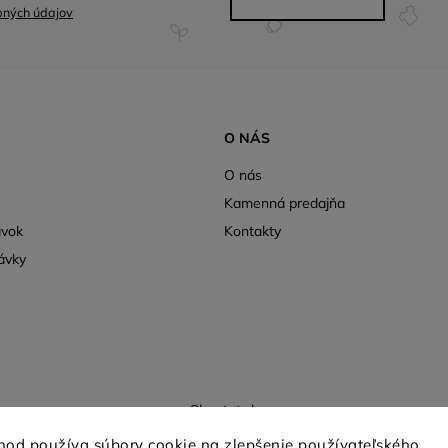
bných údajov
O NÁS
O nás
Kamenná predajňa
ávok
Kontakty
ávky
Shoptet.sk
hod používa súbory cookie na zlepšenie používateľského