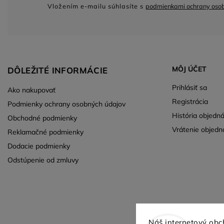
Vložením e-mailu súhlasíte s
podmienkami ochrany oso
MÔJ ÚČET
DÔLEŽITÉ INFORMÁCIE
Prihlásiť sa
Ako nakupovať
Registrácia
Podmienky ochrany osobných údajov
História objedn
Obchodné podmienky
Vrátenie objedn
Reklamačné podmienky
Dodacie podmienky
Odstúpenie od zmluvy
Náš internetový obc