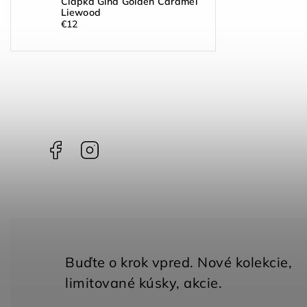
Čiapka Gina Golden Caramel
Liewood
€12
Facebook
Instagram