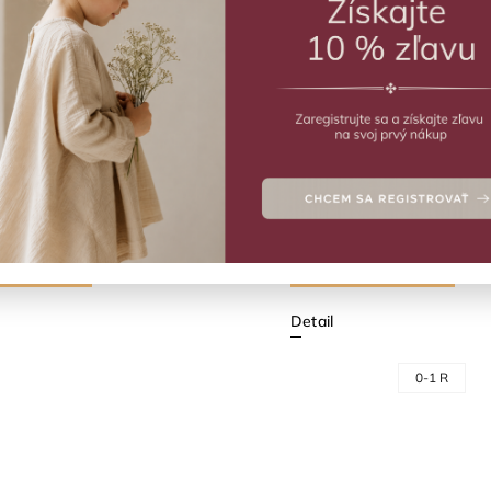
Abecedne
xury sukňa Peonia
Party Luxury sukňa Powd
a
LaVashka
e nedostupné
Skladom
(1 ks)
–50 %
€54,90
€54,90
5
€27,45
Detail
0-1 R