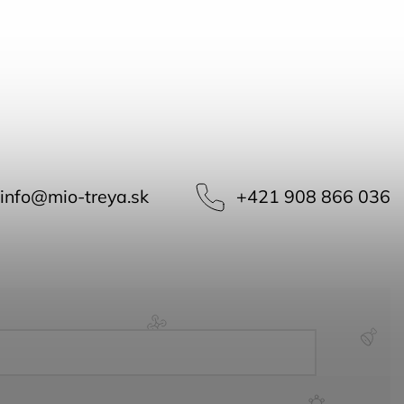
info
@
mio-treya.sk
+421 908 866 036