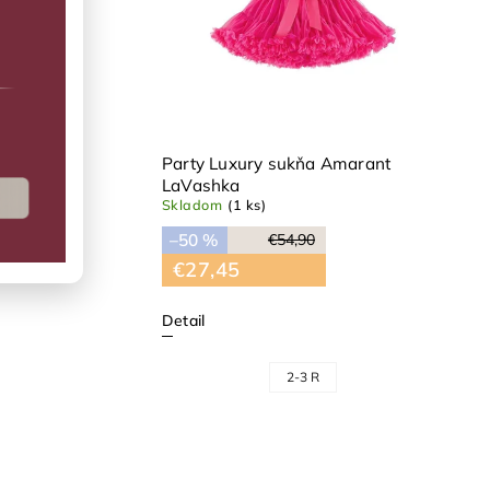
er rose
Party Luxury sukňa Amarant
LaVashka
Skladom
(1 ks)
–50 %
€54,90
€27,45
Detail
2-3 R