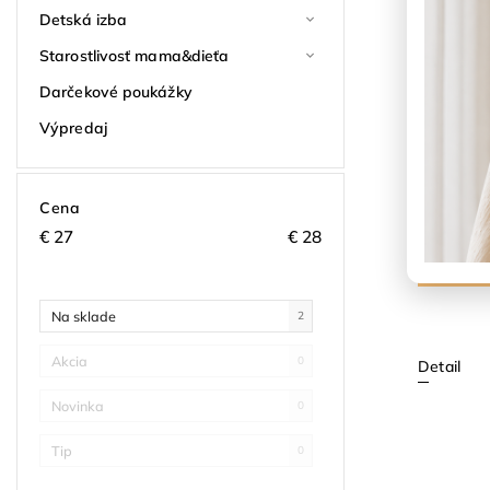
Detská izba
Starostlivosť mama&dieťa
Darčekové poukážky
Výpredaj
Party Lu
LaVashk
Momentáln
Cena
€
27
€
28
–50 %
€27,4
Na sklade
2
Akcia
0
Detail
Novinka
0
Tip
0