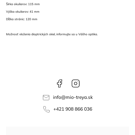
Šírka okuliarov: 115 mm
Výška okuliarov: 41 mm
Dĺžka stránic: 120 mm
Možnosť vloženia dioptrických skiel, informujte sa u Vášho optika.
Facebook
Instagram
info
@
mio-treya.sk
+421 908 866 036