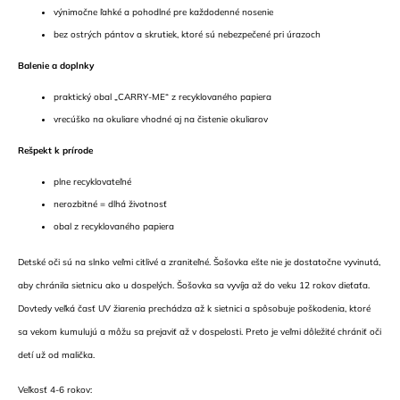
výnimočne ľahké a pohodlné pre každodenné nosenie
bez ostrých pántov a skrutiek, ktoré sú nebezpečené pri úrazoch
Balenie a doplnky
praktický obal „CARRY-ME“ z recyklovaného papiera
vrecúško na okuliare vhodné aj na čistenie okuliarov
Rešpekt k prírode
plne recyklovateľné
nerozbitné = dlhá životnosť
obal z recyklovaného papiera
Detské oči sú na slnko veľmi citlivé a zraniteľné. Šošovka ešte nie je dostatočne vyvinutá,
aby chránila sietnicu ako u dospelých. Šošovka sa vyvíja až do veku 12 rokov dieťaťa.
Dovtedy veľká časť UV žiarenia prechádza až k sietnici a spôsobuje poškodenia, ktoré
sa vekom kumulujú a môžu sa prejaviť až v dospelosti. Preto je veľmi dôležité chrániť oči
detí už od malička.
Veľkosť 4-6 rokov: