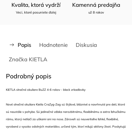
Kvalita, ktorá vydrží
Kamenná predajňa
Veci, ktoré posuniete ďalej
už 8 rokov
Popis
Hodnotenie
Diskusia
Značka
KIETLA
Podrobný popis
KiETLA slnečné okuliare BuZZ 4-6 rokov - black zrkadlovky
Nové slnečné okuliare Kietla CraZyg-Zag sú štýlové, bláznivé a navrhnuté pre deti, ktoré
sú neustále v pohybe. Sú jedinečné vďaka nerozbitnému, flexibilnému a extra ľahučkému
rámu, ktorý netlačí za uškami ani na nose. Zároveň sú neuveriteľne ľahké, flexibilné,
vyrobené z vysoko odolných materiálov, určené tým, ktorí milujú aktívny život. Poskytujú