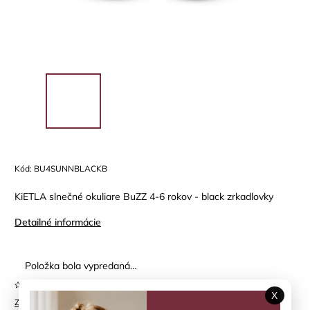
Kód:
BU4SUNNBLACKB
KiETLA slnečné okuliare BuZZ 4-6 rokov - black zrkadlovky
Detailné informácie
Položka bola vypredaná…
Neohodnotené
X
Značka:
KIETLA