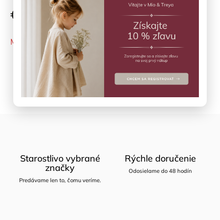
€35
MOMENTÁLNE NEDOSTUPNÉ
Opýtať sa
Zdieľať
Starostlivo vybrané
Rýchle doručenie
značky
Odosielame do 48 hodín
Predávame len to, čomu veríme.