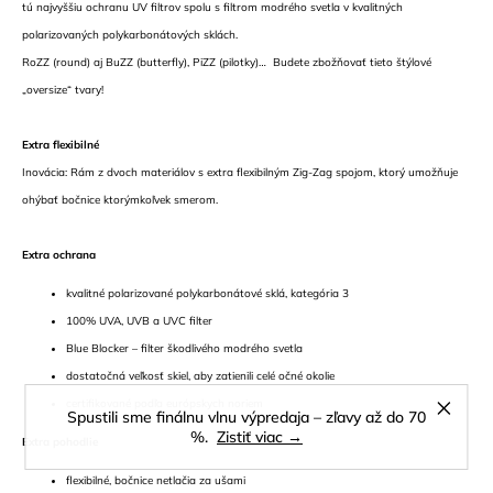
tú najvyššiu ochranu UV filtrov spolu s filtrom modrého svetla v kvalitných
polarizovaných polykarbonátových sklách.
RoZZ (round) aj BuZZ (butterfly), PiZZ (pilotky)… Budete zbožňovať tieto štýlové
„oversize“ tvary!
Extra flexibilné
Inovácia: Rám z dvoch materiálov s extra flexibilným Zig-Zag spojom, ktorý umožňuje
ohýbať bočnice ktorýmkoľvek smerom.
Extra ochrana
kvalitné polarizované polykarbonátové sklá, kategória 3
100% UVA, UVB a UVC filter
Blue Blocker – filter škodlivého modrého svetla
dostatočná veľkosť skiel, aby zatienili celé očné okolie
certifikované podľa európskych noriem
Spustili sme finálnu vlnu výpredaja – zľavy až do 70
%.
Zistiť viac →
Extra pohodlie
flexibilné, bočnice netlačia za ušami