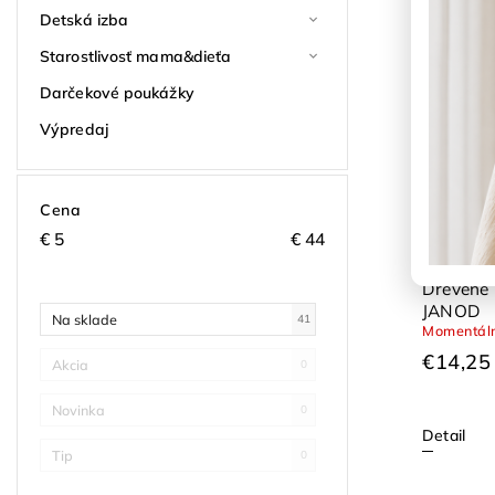
Detská izba
Starostlivosť mama&dieťa
Darčekové poukážky
Výpredaj
Cena
€
5
€
44
Drevené 
JANOD
Na sklade
41
Momentáln
€14,25
Akcia
0
Novinka
0
Detail
Tip
0