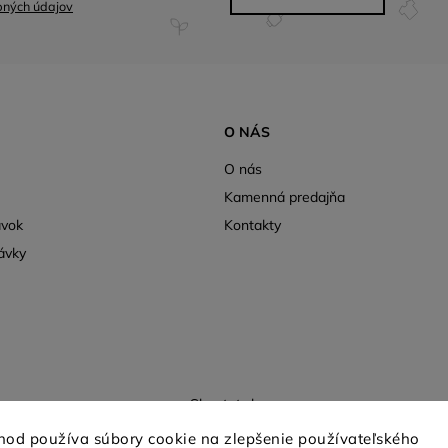
bných údajov
O NÁS
O nás
Kamenná predajňa
ávok
Kontakty
ávky
Shoptet.sk
hod používa súbory cookie na zlepšenie používateľského