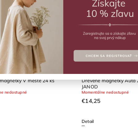
Najlacnejšie
Najdrahšie
Najpredávanejšie
Abecedne
magnetky V meste 24 ks
Drevené magnetky Autá 
JANOD
e nedostupné
Momentálne nedostupné
€14,25
Detail