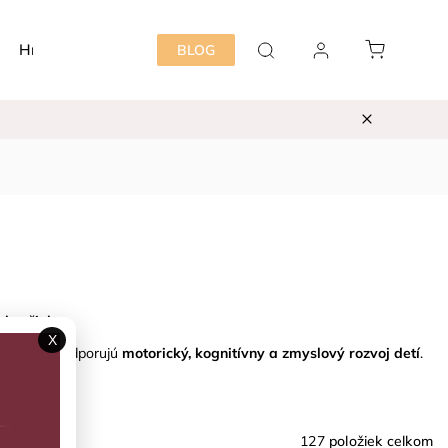
Hračky
Detská izba
Starostlivosť mama&dieť
BLOG
 hračiek
.
X
ce
, ktoré podporujú
motorický, kognitívny a zmyslový rozvoj detí
.
 s učením
.
127
položiek celkom