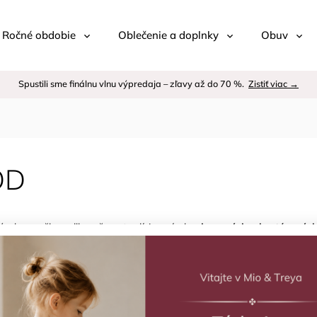
 / Ročné obdobie
Oblečenie a doplnky
Obuv
Spustili sme finálnu vlnu výpredaja – zľavy až do 70 %.
Zistiť viac →
OD
úzska značka s dlhoročnou tradíciou výroby
drevených a kartónových
hŕňa
puzzle, magnetické hry, hudobné nástroje a kreatívne stavebni
ezpečné, kvalitne spracované a navrhnuté tak, aby kombinovali
zábavu
Odporúčame