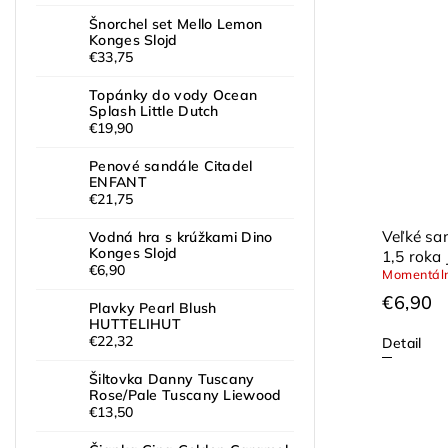
Šnorchel set Mello Lemon
Konges Slojd
€33,75
Topánky do vody Ocean
Splash Little Dutch
€19,90
Penové sandále Citadel
ENFANT
€21,75
Veľké sa
Vodná hra s krúžkami Dino
Konges Slojd
1,5 rok
€6,90
Momentáln
€6,90
Plavky Pearl Blush
HUTTELIHUT
€22,32
Detail
Šiltovka Danny Tuscany
Rose/Pale Tuscany Liewood
€13,50