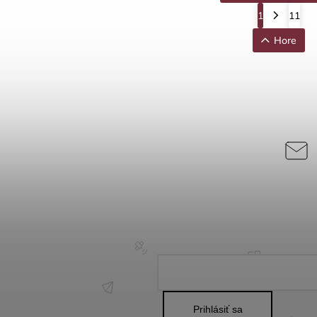
1
11
Hore
Prihlásiť sa