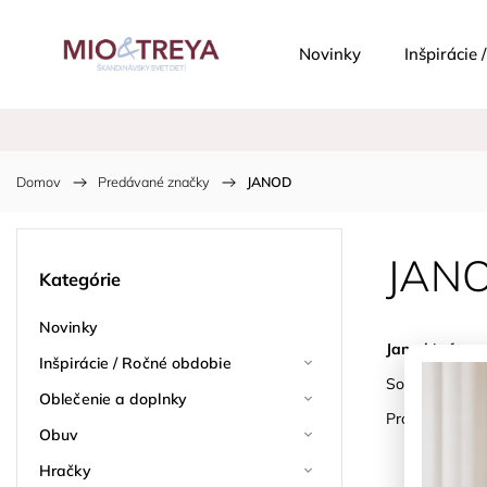
Novinky
Inšpirácie
Domov
/
Predávané značky
/
JANOD
JAN
Kategórie
Novinky
Janod
je franc
Inšpirácie / Ročné obdobie
Sortiment za
Oblečenie a doplnky
Produkty sú b
Obuv
Hračky