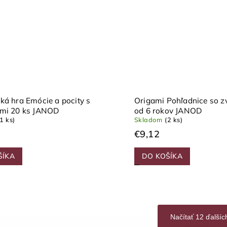
ká hra Emócie a pocity s
Origami Pohľadnice so z
ami 20 ks JANOD
od 6 rokov JANOD
(1 ks)
Skladom
(2 ks)
€9,12
ŠÍKA
DO KOŠÍKA
Načítať 12 ďalšíc