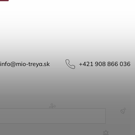
info
@
mio-treya.sk
+421 908 866 036