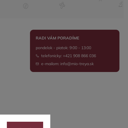
RADI VÁM PORADÍME
pondelok - piatok: 9:00 - 13:00
telefonicky: +421 908 866 036
e-mailom: info@mio-treya.sk