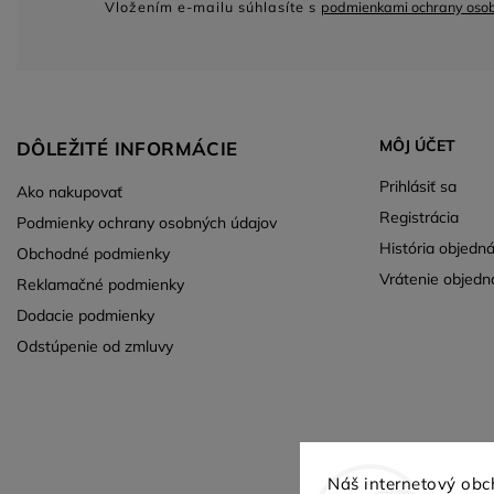
Vložením e-mailu súhlasíte s
podmienkami ochrany oso
MÔJ ÚČET
DÔLEŽITÉ INFORMÁCIE
Prihlásiť sa
Ako nakupovať
Registrácia
Podmienky ochrany osobných údajov
História objedn
Obchodné podmienky
Vrátenie objedn
Reklamačné podmienky
Dodacie podmienky
Odstúpenie od zmluvy
Náš internetový obc