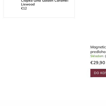
Čiapka Gina Golden Caramel
Liewood
€12
Magnetic
predloh
Skladom
€29,90
DO KO