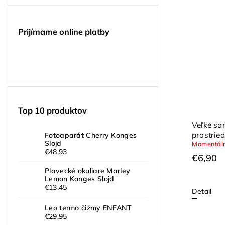
Prijímame online platby
Top 10 produktov
Veľké sa
prostried
Fotoaparát Cherry Konges
Slojd
Momentáln
JANOD
€48,93
€6,90
Plavecké okuliare Marley
Lemon Konges Slojd
€13,45
Detail
Leo termo čižmy ENFANT
€29,95