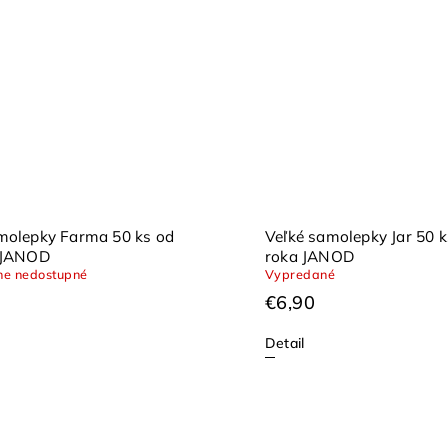
molepky Farma 50 ks od
Veľké samolepky Jar 50 k
a JANOD
roka JANOD
e nedostupné
Vypredané
€6,90
Detail