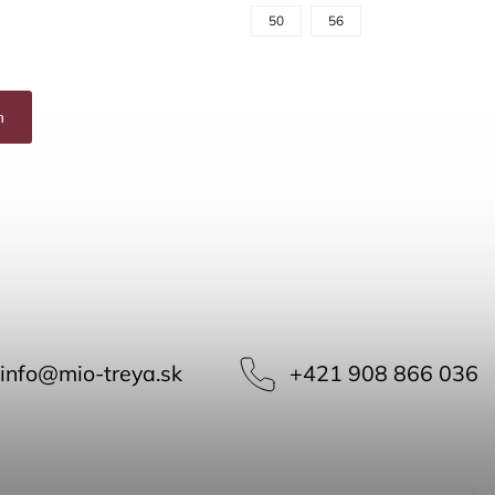
50
56
h
info
@
mio-treya.sk
+421 908 866 036