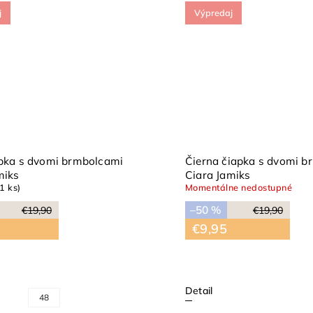
j
Výpredaj
apka s dvomi brmbolcami
Čierna čiapka s dvomi b
miks
Ciara Jamiks
(1 ks)
Momentálne nedostupné
–50 %
€19,90
€19,90
€9,95
Detail
48