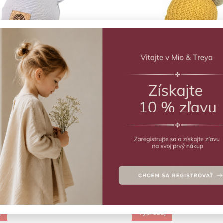
Abecedne
ná čiapka Babi Jamiks
Žltá čiapka s 2 brmbolca
Jamiks
(1 ks)
Skladom
(1 ks)
–50 %
€15,90
€33,90
€16,95
Detail
46
1-2 R
j
Výpredaj