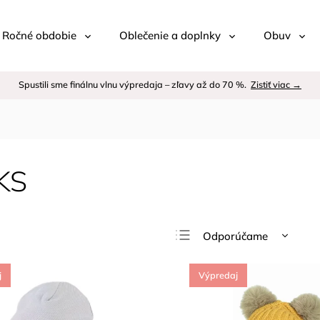
 / Ročné obdobie
Oblečenie a doplnky
Obuv
Spustili sme finálnu vlnu výpredaja – zľavy až do 70 %.
Zistiť viac →
KS
Odporúčame
Najlacnejšie
j
Výpredaj
Najdrahšie
Najpredávanejšie