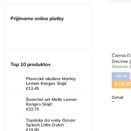
Prijímame online platby
Čierna č
Desiree 
Top 10 produktov
Skladom
–50 %
Plavecké okuliare Marley
€18,4
Lemon Konges Slojd
€13,45
Detail
Šnorchel set Mello Lemon
Konges Slojd
€33,75
Topánky do vody Ocean
Splash Little Dutch
€19,90