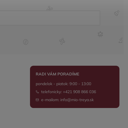
RADI VÁM PORADÍME
pondelok - piatok: 9:00 - 13:00
telefonicky: +421 908 866 036
e-mailom: info@mio-treya.sk