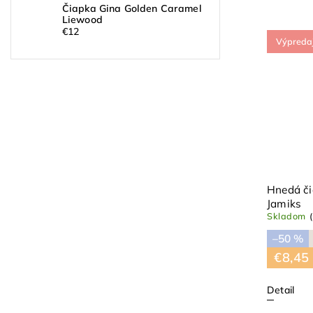
Čiapka Gina Golden Caramel
Liewood
€12
Výpreda
Hnedá či
Jamiks
Skladom
–50 %
€8,45
Detail