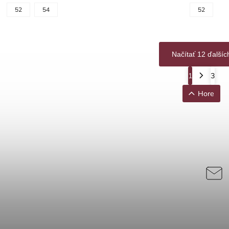
52
54
52
Načítať 12 ďalšíc
1
3
Hore