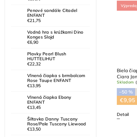
Výpreda
Penové sandále Citadel
ENFANT
€21,75
Vodná hra s krúžkami Dino
Konges Slojd
€6,90
Plavky Pearl Blush
HUTTELIHUT
€22,32
Biela či
Vlnená čiapka s brmbolcom
Ciara Ja
Rose Taupe ENFANT
Skladom
€13,95
–50 %
Vlnená čiapka Ebony
€9,95
ENFANT
€13,45
Detail
Šiltovka Danny Tuscany
Rose/Pale Tuscany Liewood
€13,50