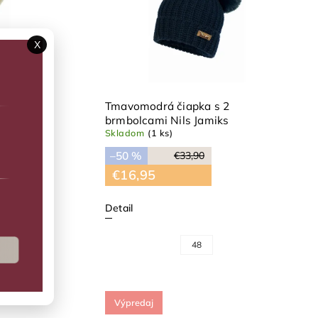
X
mi Nils
Tmavomodrá čiapka s 2
brmbolcami Nils Jamiks
Skladom
(1 ks)
–50 %
€33,90
€16,95
Detail
48
Výpredaj