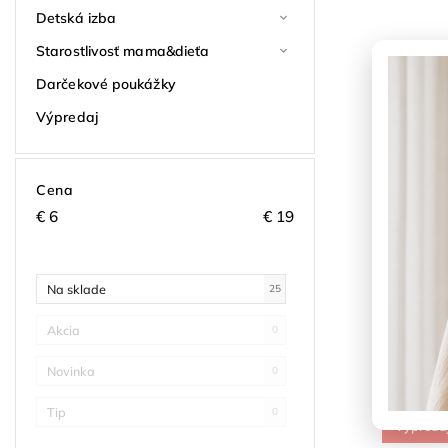
Detská izba
Starostlivosť mama&dieťa
Darčekové poukážky
Výpredaj
Vrúbkova
Skladom
Cena
€
6
€
19
–50 %
€7,95
Na sklade
25
Detail
Akcia
0
Novinka
0
Tip
0
Výpreda