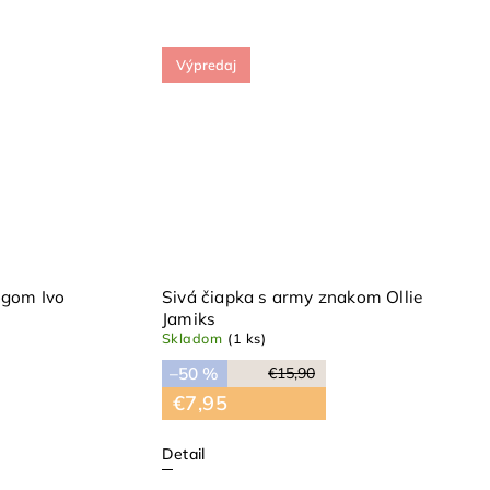
Výpredaj
ogom Ivo
Sivá čiapka s army znakom Ollie
Jamiks
Skladom
(1 ks)
–50 %
€15,90
€7,95
Detail