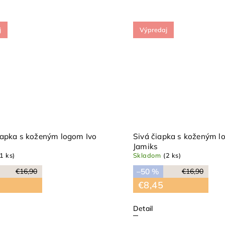
j
Výpredaj
apka s koženým logom Ivo
Sivá čiapka s koženým l
Jamiks
(1 ks)
Skladom
(2 ks)
–50 %
€16,90
€16,90
€8,45
Detail