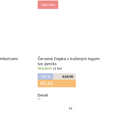
Výpredaj
rmbolcami
Červená čiapka s koženým logom
Ivo Jamiks
Skladom
(1 ks)
–50 %
€16,90
€8,45
Detail
54