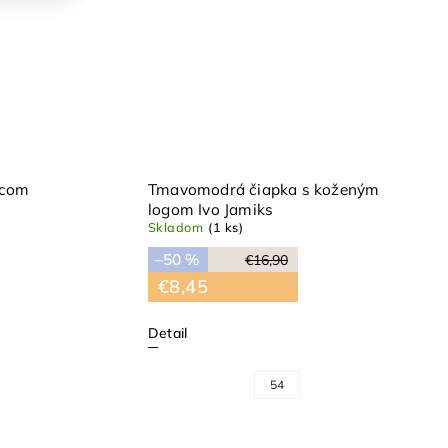
lcom
Tmavomodrá čiapka s koženým
logom Ivo Jamiks
Skladom
(1 ks)
–50 %
€16,90
€8,45
Detail
54