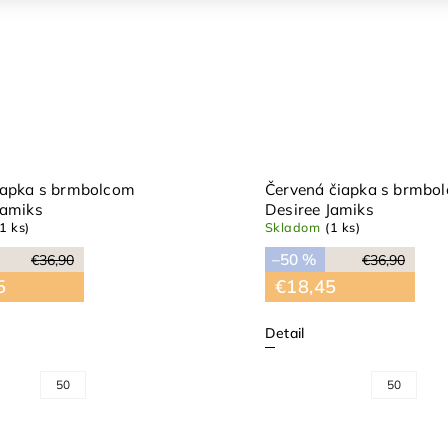
iapka s brmbolcom
Červená čiapka s brmbo
Jamiks
Desiree Jamiks
(1 ks)
Skladom
(1 ks)
–50 %
€36,90
€36,90
5
€18,45
Detail
50
50