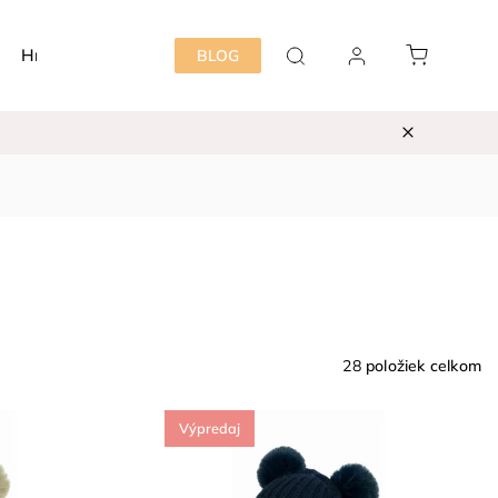
Hračky
Detská izba
Starostlivosť mama&dieť
BLOG
28
položiek celkom
Výpredaj