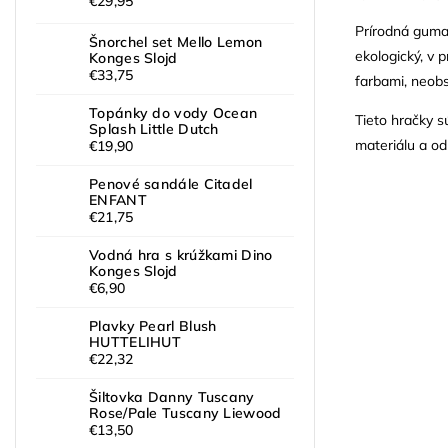
€29,95
Prírodná guma 
Šnorchel set Mello Lemon
ekologický, v 
Konges Slojd
€33,75
farbami, neobs
Topánky do vody Ocean
Tieto hračky s
Splash Little Dutch
materiálu a od
€19,90
Penové sandále Citadel
ENFANT
€21,75
Vodná hra s krúžkami Dino
Konges Slojd
€6,90
Plavky Pearl Blush
HUTTELIHUT
€22,32
Šiltovka Danny Tuscany
Rose/Pale Tuscany Liewood
€13,50