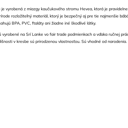
je vyrobená z miazgy kaučukového stromu Hevea, ktorá je pravidelne o
prírode rozložiteľný materiál, ktorý je bezpečný aj pre tie najmenšie b
ahujú BPA, PVC, ftaláty ani žiadne iné škodlivé látky.
ú vyrobené na Srí Lanke vo fair trade podmienkach a vďaka ručnej prác
lišnosti v kresbe sú prirodzenou vlastnosťou. Sú vhodné od narodenia.