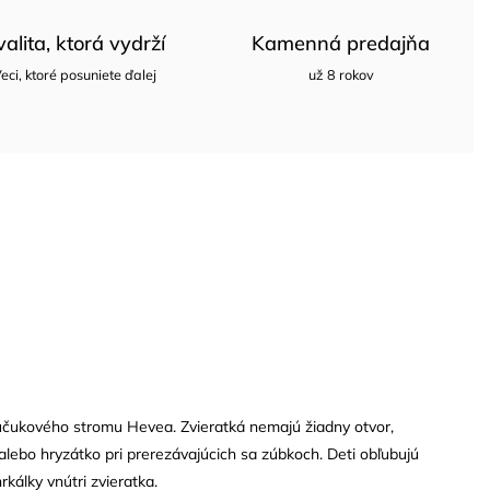
valita, ktorá vydrží
Kamenná predajňa
eci, ktoré posuniete ďalej
už 8 rokov
aučukového stromu Hevea. Zvieratká nemajú žiadny otvor,
alebo hryzátko pri prerezávajúcich sa zúbkoch. Deti obľubujú
hrkálky vnútri zvieratka.