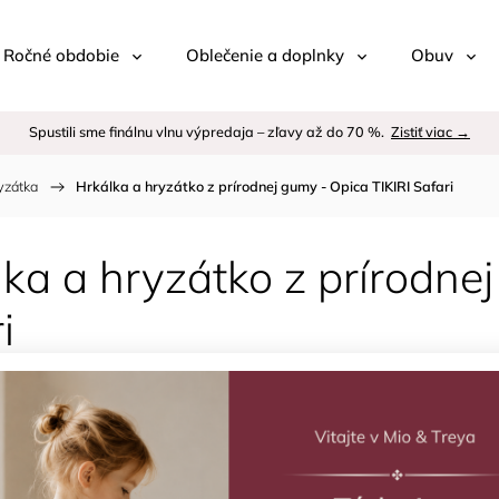
 / Ročné obdobie
Oblečenie a doplnky
Obuv
Spustili sme finálnu vlnu výpredaja – zľavy až do 70 %.
Zistiť viac →
yzátka
/
Hrkálka a hryzátko z prírodnej gumy - Opica TIKIRI Safari
ka a hryzátko z prírodnej
i
Kód:
Znač