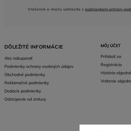
Vložením e-mailu súhlasíte s
podmienkami ochrany oso
MÔJ ÚČET
DÔLEŽITÉ INFORMÁCIE
Prihlásiť sa
Ako nakupovať
Registrácia
Podmienky ochrany osobných údajov
História objedn
Obchodné podmienky
Vrátenie objedn
Reklamačné podmienky
Dodacie podmienky
Odstúpenie od zmluvy