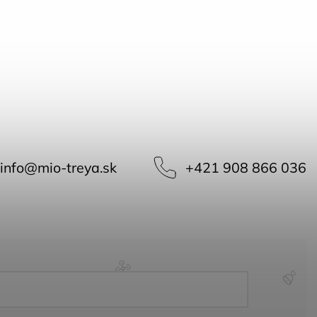
info
@
mio-treya.sk
+421 908 866 036