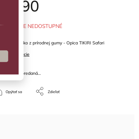
14,90
MENTÁLNE NEDOSTUPNÉ
lka a hryzátko z prírodnej gumy - Opica TIKIRI Safari
ilné informácie
žka bola vypredaná…
Opýtať sa
Zdieľať