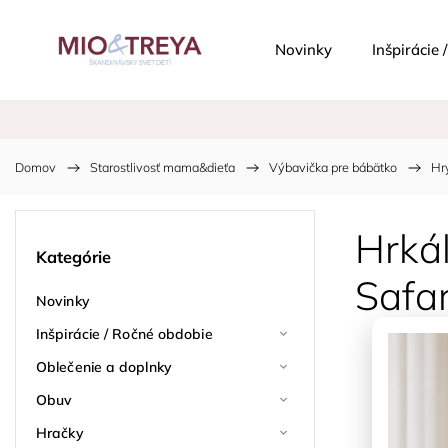
Novinky
Inšpirácie
Domov
/
Starostlivosť mama&dieťa
/
Výbavička pre bábätko
/
Hr
Hrkál
Kategórie
Safar
Novinky
Inšpirácie / Ročné obdobie
Oblečenie a doplnky
Obuv
Hračky