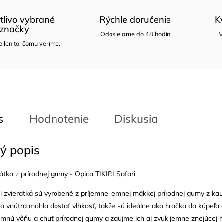
tlivo vybrané
Rýchle doručenie
K
značky
Odosielame do 48 hodín
V
len to, čomu veríme.
s
Hodnotenie
Diskusia
ý popis
átko z prírodnej gumy - Opica TIKIRI Safari
ri zvieratká sú vyrobené z príjemne jemnej mäkkej prírodnej gumy z k
o vnútra mohla dostať vlhkosť, takže sú ideálne ako hračka do kúpeľa 
jemnú vôňu a chuť prírodnej gumy a zaujme ich aj zvuk jemne znejúcej 