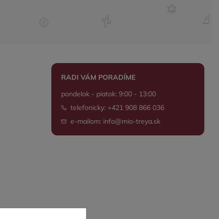
RADI VÁM PORADÍME
pondelok - piatok: 9:00 - 13:00
telefonicky: +421 908 866 036
e-mailom: info@mio-treya.sk