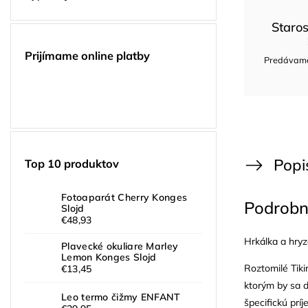
Staros
Prijímame online platby
Predávame 
Popi
Top 10 produktov
Fotoaparát Cherry Konges
Podrobn
Slojd
€48,93
Hrkálka a hryz
Plavecké okuliare Marley
Lemon Konges Slojd
Roztomilé Tiki
€13,45
ktorým by sa d
Leo termo čižmy ENFANT
špecifickú prí