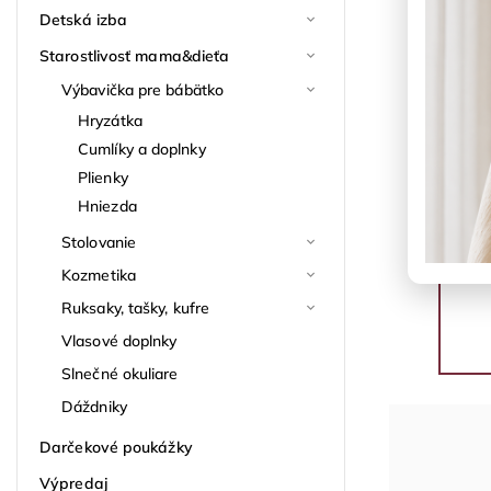
Detská izba
Starostlivosť mama&dieťa
Výbavička pre bábätko
Hryzátka
Cumlíky a doplnky
Plienky
Hniezda
Stolovanie
Kozmetika
Ruksaky, tašky, kufre
Vlasové doplnky
Slnečné okuliare
Dáždniky
Darčekové poukážky
Výpredaj