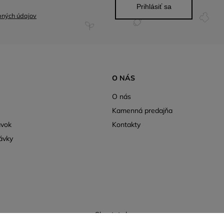
Prihlásiť sa
bných údajov
O NÁS
O nás
Kamenná predajňa
ávok
Kontakty
ávky
Shoptet.sk