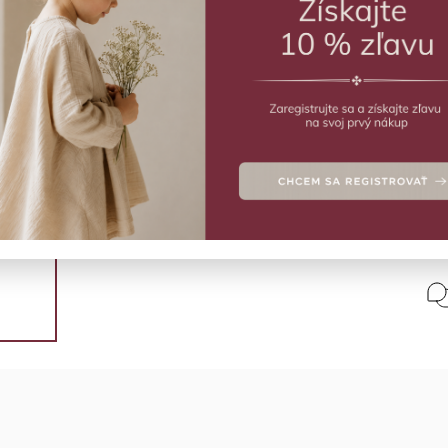
€
MO
Hrká
Deta
Polo