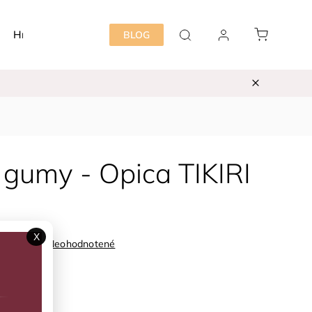
Hračky
Detská izba
Starostlivosť mama&dieť
BLOG
 gumy - Opica TIKIRI
X
Neohodnotené
96021
ka:
TIKIRI