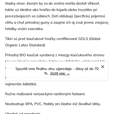
žiadny otvor, ktorým by sa do vnútra mohla dostať vlhkosť,
takže sú ideálne ako hračka do kúpeľa alebo hryzátko pri
prerezávajúcich sa zúbkoch. Deti obľubujú špecifickú príjemnú
vôňu a chuť prírodnej gumy a zaujme ich aj zvuk jemne znejúcej
hrkálky vnútri zvieratka.
Tikiri sú prvé kaučukové hračky certifikované GOLS (Global
Organic Latex Standard)
Prírodný BIO kaučuk vyrobený z miazgy kaučukového stromu
Hevea, ktorá je pravidelne šetrne a udržateľne odoberaná tak,
aby strom netrpel.
Spustili sme finálnu vlnu výpredaja – zľavy až do 70
%.
Zistiť viac →
Ekologický, v prírode rozložiteľný materiál, bezpečný aj pre tie
najmenšie bábätká.
Ručne maľované netoxickými rastlinnými farbami.
Neobsahuje BPA, PVC, ftaláty ani žiadne iné škodlivé látky.
Vhodné od narodenia.