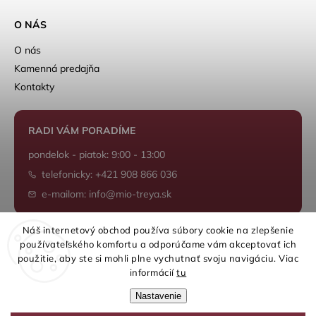
O NÁS
O nás
Kamenná predajňa
Kontakty
RADI VÁM PORADÍME
pondelok - piatok: 9:00 - 13:00
telefonicky: +421 908 866 036
e-mailom: info@mio-treya.sk
Náš internetový obchod používa súbory cookie na zlepšenie
používateľského komfortu a odporúčame vám akceptovať ich
Shoptet.sk
použitie, aby ste si mohli plne vychutnať svoju navigáciu. Viac
informácií
tu
Nastavenie