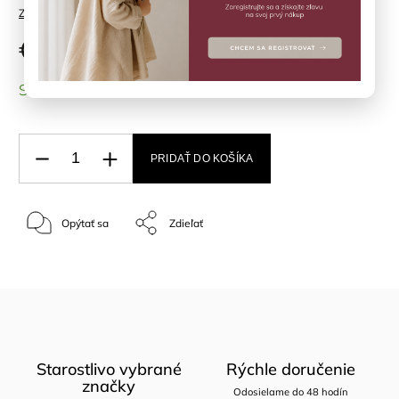
Značka:
TIKIRI
€14,90
SKLADOM
(1 ks)
PRIDAŤ DO KOŠÍKA
Opýtať sa
Zdieľať
Starostlivo vybrané
Rýchle doručenie
značky
Odosielame do 48 hodín