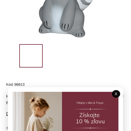
Kód:
96813
X
Hrkálka a hryzátko z prírodnej gumy - Medvedík čistotný TIKIRI
Forest
Detailné informácie
Neohodnotené