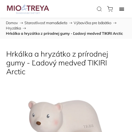
Domov
/
Starostlivosť mama&dieťa
/
Výbavička pre bábätko
/
Hryzátka
/
Hrkálka a hryzátko z prírodnej gumy - Ľadový medveď TIKIRI Arctic
Hrkálka a hryzátko z prírodnej
gumy - Ľadový medveď TIKIRI
Arctic