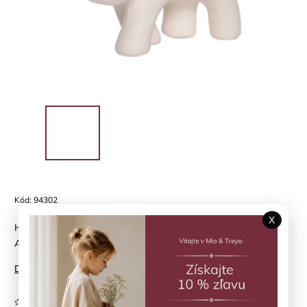
Kód:
94302
X
Hrkálka a hryzátko z prírodnej gumy - Ľadový medveď TIKIRI
Arctic
Detailné informácie
Neohodnotené