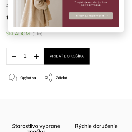
Značka:
TIKIRI
€14,90
SKLADOM
(1 ks)
PRIDAŤ DO KOŠÍKA
Opýtať sa
Zdieľať
Starostlivo vybrané
Rýchle doručenie
značky