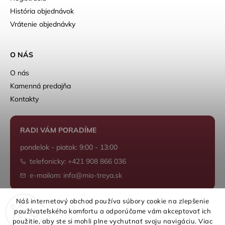
História objednávok
Vrátenie objednávky
O NÁS
O nás
Kamenná predajňa
Kontakty
RADI VÁM PORADÍME
pondelok - piatok: 9:00 - 13:00
telefonicky: +421 908 866 036
e-mailom: info@mio-treya.sk
Náš internetový obchod používa súbory cookie na zlepšenie
používateľského komfortu a odporúčame vám akceptovať ich
Shoptet.sk
použitie, aby ste si mohli plne vychutnať svoju navigáciu. Viac