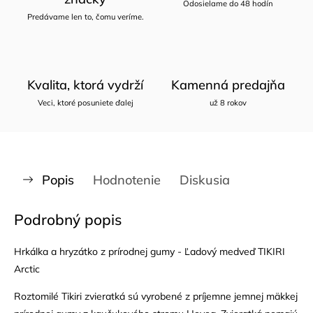
Odosielame do 48 hodín
Predávame len to, čomu veríme.
Kvalita, ktorá vydrží
Kamenná predajňa
Veci, ktoré posuniete ďalej
už 8 rokov
Popis
Hodnotenie
Diskusia
Podrobný popis
Hrkálka a hryzátko z prírodnej gumy - Ľadový medveď TIKIRI
Arctic
Roztomilé Tikiri zvieratká sú vyrobené z príjemne jemnej mäkkej