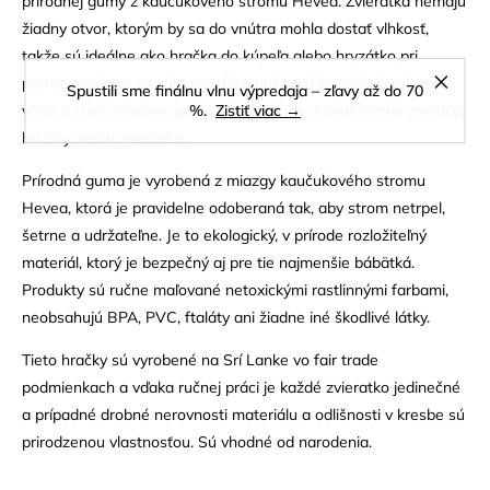
prírodnej gumy z kaučukového stromu Hevea. Zvieratká nemajú
žiadny otvor, ktorým by sa do vnútra mohla dostať vlhkosť,
takže sú ideálne ako hračka do kúpeľa alebo hryzátko pri
prerezávajúcich sa zúbkoch. Deti obľubujú špecifickú príjemnú
Spustili sme finálnu vlnu výpredaja – zľavy až do 70
vôňu a chuť prírodnej gumy a zaujme ich aj zvuk jemne znejúcej
%.
Zistiť viac →
hrkálky vnútri zvieratka.
Prírodná guma je vyrobená z miazgy kaučukového stromu
Hevea, ktorá je pravidelne odoberaná tak, aby strom netrpel,
šetrne a udržateľne. Je to ekologický, v prírode rozložiteľný
materiál, ktorý je bezpečný aj pre tie najmenšie bábätká.
Produkty sú ručne maľované netoxickými rastlinnými farbami,
neobsahujú BPA, PVC, ftaláty ani žiadne iné škodlivé látky.
Tieto hračky sú vyrobené na Srí Lanke vo fair trade
podmienkach a vďaka ručnej práci je každé zvieratko jedinečné
a prípadné drobné nerovnosti materiálu a odlišnosti v kresbe sú
prirodzenou vlastnosťou. Sú vhodné od narodenia.