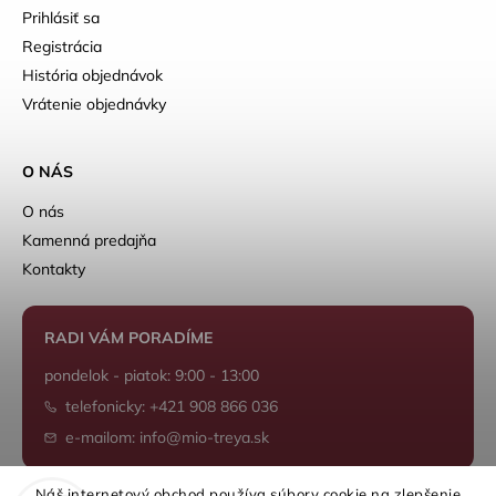
Prihlásiť sa
Registrácia
História objednávok
Vrátenie objednávky
O NÁS
O nás
Kamenná predajňa
Kontakty
RADI VÁM PORADÍME
pondelok - piatok: 9:00 - 13:00
telefonicky: +421 908 866 036
e-mailom: info@mio-treya.sk
Náš internetový obchod používa súbory cookie na zlepšenie