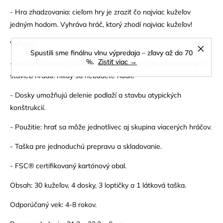
- Hra zhadzovania: cieľom hry je zraziť čo najviac kužeľov
jedným hodom. Vyhráva hráč, ktorý zhodí najviac kužeľov!
Výhody:
Spustili sme finálnu vlnu výpredaja – zľavy až do 70
%.
Zistiť viac →
- Každý kužeľ má 2 ilustrované povrchy pre desiatky možných
stavieb hradu: nikdy sa nebudete nudiť!
- Dosky umožňujú delenie podlaží a stavbu atypických
konštrukcií.
- Použitie: hrať sa môže jednotlivec aj skupina viacerých hráčov.
- Taška pre jednoduchú prepravu a skladovanie.
- FSC® certifikovaný kartónový obal.
Obsah: 30 kužeľov, 4 dosky, 3 loptičky a 1 látková taška.
Odporúčaný vek: 4-8 rokov.