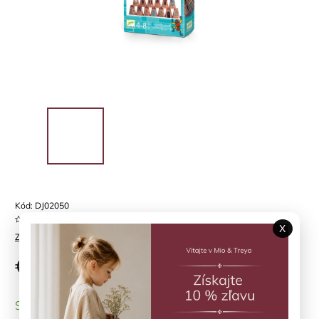
Kód:
DJ02050
Neohodnotené
X
Značka:
DJECO
€28,19
SKLADOM
(1 ks)