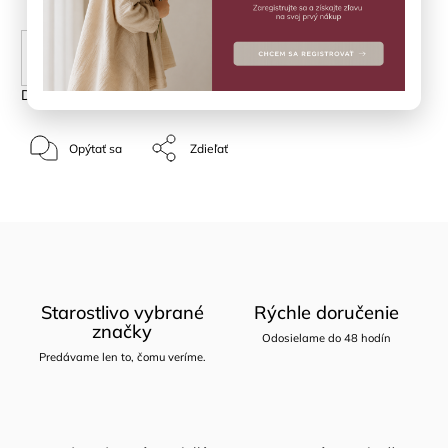
PRIDAŤ DO KOŠÍKA
Detailné informácie
Opýtať sa
Zdieľať
Starostlivo vybrané
Rýchle doručenie
značky
Odosielame do 48 hodín
Predávame len to, čomu veríme.