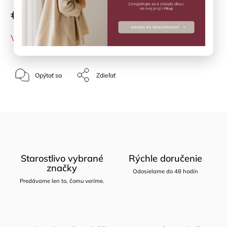
€15,89
VYPREDANÉ
Opýtať sa
Zdieľať
Starostlivo vybrané
Rýchle doručenie
značky
Odosielame do 48 hodín
Predávame len to, čomu veríme.