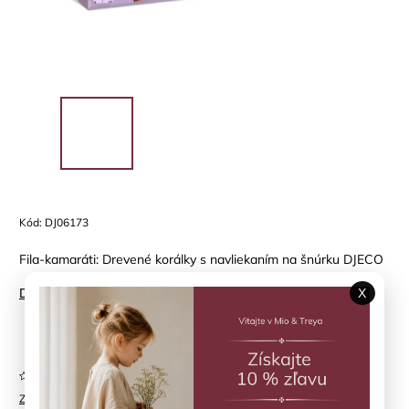
Kód:
DJ06173
Fila-kamaráti: Drevené korálky s navliekaním na šnúrku DJECO
Detailné informácie
X
Položka bola vypredaná…
Neohodnotené
Značka:
DJECO