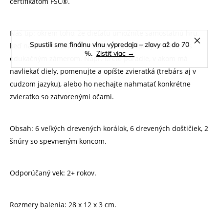
certifikátom FSC®.
Náš tip: okrem toho, že dieťaťu umožníte samostatnú hru,
Spustili sme finálnu vlnu výpredaja – zľavy až do 70
keď navlieka ľubovoľne, môžete mu dávať aj inštrukcie s
%.
Zistiť viac →
edukačným zámerom. Napr. určte poradie, v akom má
navliekať diely, pomenujte a opíšte zvieratká (trebárs aj v
cudzom jazyku), alebo ho nechajte nahmatať konkrétne
zvieratko so zatvorenými očami.
Obsah: 6 veľkých drevených korálok, 6 drevených doštičiek, 2
šnúry so spevneným koncom.
Odporúčaný vek: 2+ rokov.
Rozmery balenia: 28 x 12 x 3 cm.