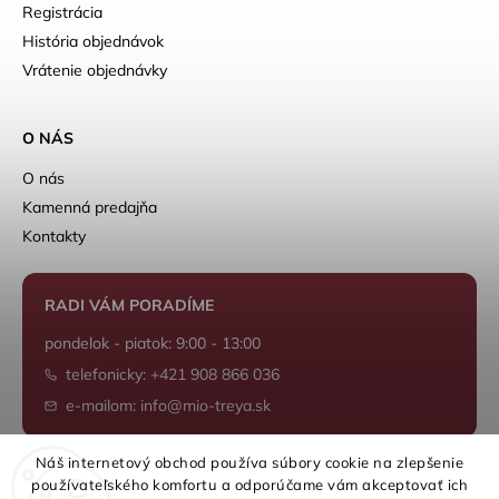
Registrácia
História objednávok
Vrátenie objednávky
O NÁS
O nás
Kamenná predajňa
Kontakty
RADI VÁM PORADÍME
pondelok - piatok: 9:00 - 13:00
telefonicky: +421 908 866 036
e-mailom: info@mio-treya.sk
Náš internetový obchod používa súbory cookie na zlepšenie
používateľského komfortu a odporúčame vám akceptovať ich