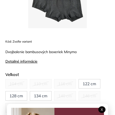
Kód:
Zvoľte variant
Dvojbalenie bambusových boxeriek Minymo
Detailné informácie
Veľkosť
104 cm
110 cm
116 cm
122 cm
128 cm
134 cm
140 cm
146 cm
152 cm
X