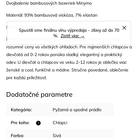
Dvojbalenie bambusových boxeriek Minymo
Materiál: 93% bambusová viskóza, 7% elastan
Farba: dark grey melange
Spustili sme finálnu vlnu výpredaja – zľavy až do 70
%.
Zistiť viac →
Minymo je kvalitné oblečenie pre šťastné a aktívne deti za
rozumné ceny vo všetkých ohľadoch. Pre najmenších chlapcov a
dievčatá od 0-2 rokov ponúka sladký, elegantný a praktický
odev. U dievčat a chlapcov vo veku 2-12 rokov je oblečko viac
ženské a cool, funkčné a módne. Stručne povedané, oblečenie
pre každú príležitosť.
Dodatočné parametre
Kategória
:
Pyžamá a spodné prádlo
Pre koho
:
Chlapci
?
Farba
:
Sivá