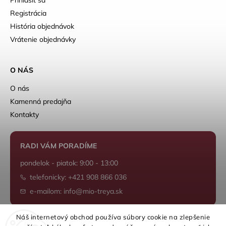
Prihlásiť sa
Registrácia
História objednávok
Vrátenie objednávky
O NÁS
O nás
Kamenná predajňa
Kontakty
RADI VÁM PORADÍME
pondelok - piatok: 9:00 - 13:00
telefonicky: +421 908 866 036
e-mailom: info@mio-treya.sk
Náš internetový obchod používa súbory cookie na zlepšenie