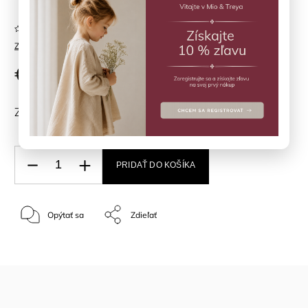
Neohodnotené
Značka:
MINYMO
€24,50
ZVOĽTE VARIANT
PRIDAŤ DO KOŠÍKA
Opýtať sa
Zdieľať