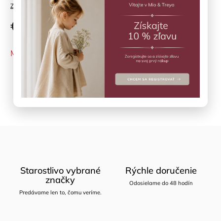
Značka:
DJECO
€15,30
MOMENTÁLNE NEDOSTUPNÉ
Opýtať sa
Zdieľať
Starostlivo vybrané
Rýchle doručenie
značky
Odosielame do 48 hodín
Predávame len to, čomu veríme.