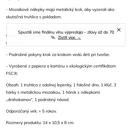
- Mozaikové nálepky majú metalický lesk, aby vyzerali ako
skutočná truhlica s pokladom.
- Praktické: falošné dno sa otvára kľúčom a umožňuje prístup k
Spustili sme finálnu vlnu výpredaja – zľavy až do 70
tajnému úkrytu, kde môžu deti ukryť svoje najcennejšie
%.
Zistiť viac →
tajomstvá.
- Podrobné pokyny krok za krokom vedú deti pri tvorbe.
- Vyrobené z papiera a kartónu s ekologickým certifikátom
FSC®.
Obsah: 1 truhlica z odolnej lepenky, 1 falošné dno, 1 kľúč, 3
hárky s metalickou mozaikou, 1 hárok s nálepkami
„drahokamov“, 1 podrobný návod.
Odporúčaný vek: + 5 rokov.
Rozmery produktu: 14 x 10,5 x 8 cm.