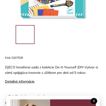
Kód:
DJ07928
DJECO kreatívna sada z kolekcie Do-It-Yourself (DIY-Vytvor si
sám) spájajúca tvorenie s úžitkom pre deti od 5 rokov.
Detailné informácie
Položka bola vypredaná…
X
Neohodnotené