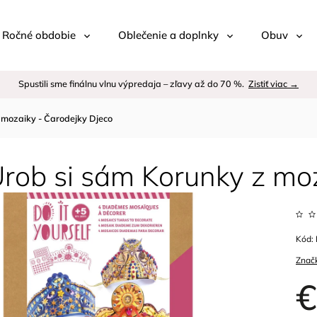
 / Ročné obdobie
Oblečenie a doplnky
Obuv
Spustili sme finálnu vlnu výpredaja – zľavy až do 70 %.
Zistiť viac →
 mozaiky - Čarodejky Djeco
Urob si sám Korunky z moz
Kód:
Znač
€