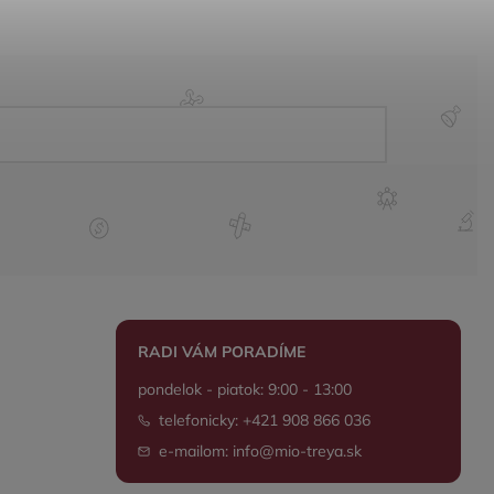
RADI VÁM PORADÍME
pondelok - piatok: 9:00 - 13:00
telefonicky: +421 908 866 036
e-mailom: info@mio-treya.sk