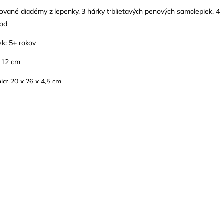
rované diadémy z lepenky, 3 hárky trblietavých penových samolepiek, 4 
vod
k: 5+ rokov
 12 cm
a: 20 x 26 x 4,5 cm