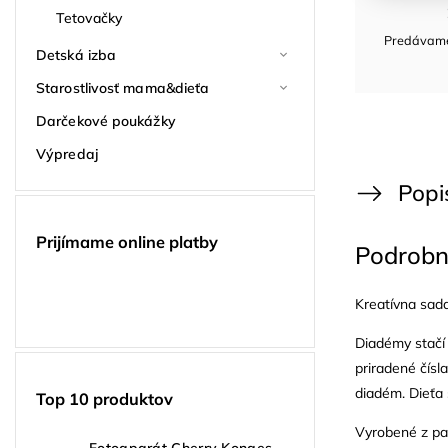
Tetovačky
Predávame 
Detská izba
Starostlivosť mama&dieťa
Darčekové poukážky
Výpredaj
Popi
Prijímame online platby
Podrobn
Kreatívna sad
Diadémy stačí 
priradené čísl
diadém. Dieťa 
Top 10 produktov
Vyrobené z pa