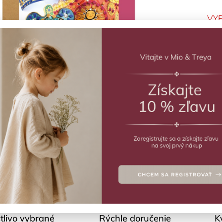
VY
DIY 
Deta
Polo
tlivo vybrané
Rýchle doručenie
K