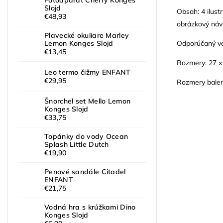
Fotoaparát Cherry Konges
Slojd
Obsah: 4 ilust
€48,93
obrázkový ná
Plavecké okuliare Marley
Odporúčaný ve
Lemon Konges Slojd
€13,45
Rozmery: 27 x
Leo termo čižmy ENFANT
€29,95
Rozmery baleni
Šnorchel set Mello Lemon
Konges Slojd
€33,75
Topánky do vody Ocean
Splash Little Dutch
€19,90
Penové sandále Citadel
ENFANT
€21,75
Vodná hra s krúžkami Dino
Konges Slojd