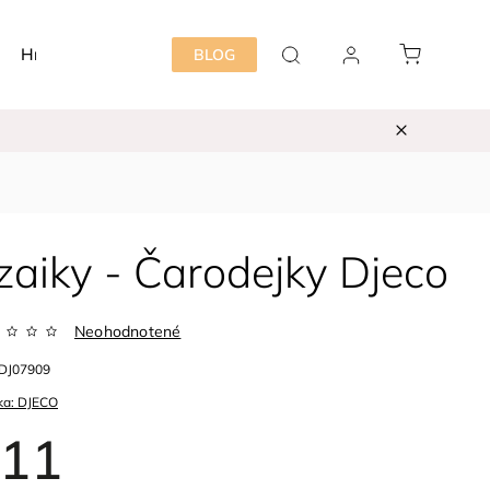
Hračky
Detská izba
Starostlivosť mama&dieť
BLOG
aiky - Čarodejky Djeco
Neohodnotené
DJ07909
ka:
DJECO
11