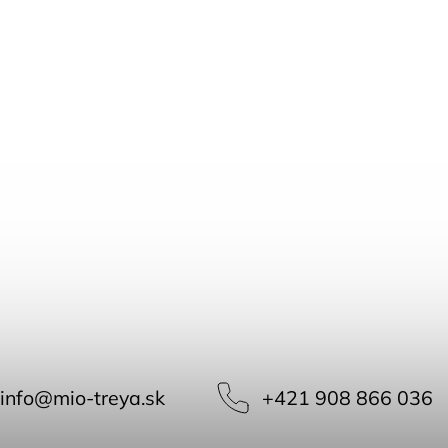
info
@
mio-treya.sk
+421 908 866 036