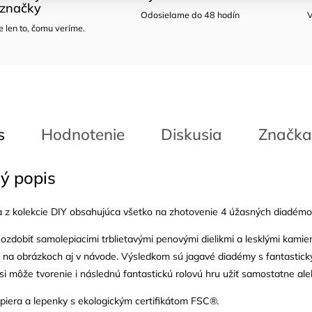
značky
Odosielame do 48 hodín
V
len to, čomu veríme.
s
Hodnotenie
Diskusia
Značka
ý popis
a z kolekcie DIY obsahujúca všetko na zhotovenie 4 úžasných diadémo
ozdobiť samolepiacimi trblietavými penovými dielikmi a lesklými kamien
a na obrázkoch aj v návode. Výsledkom sú jagavé diadémy s fantastick
si môže tvorenie i následnú fantastickú rolovú hru užiť samostatne ale
piera a lepenky s ekologickým certifikátom FSC®.