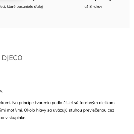
eci, ktoré posuniete ďalej
už 8 rokov
DJECO
v.
kami. Na princípe tvorenia podľa čísiel sú farebným dielikom
ými motívmi. Okolo hlavy sa uväzujú stuhou prevlečenou cez
bo v skupinke.