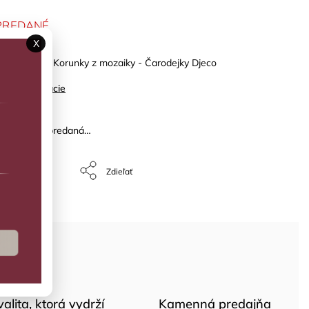
PREDANÉ
X
Urob si sám Korunky z mozaiky - Čarodejky Djeco
ilné informácie
žka bola vypredaná…
Opýtať sa
Zdieľať
valita, ktorá vydrží
Kamenná predajňa