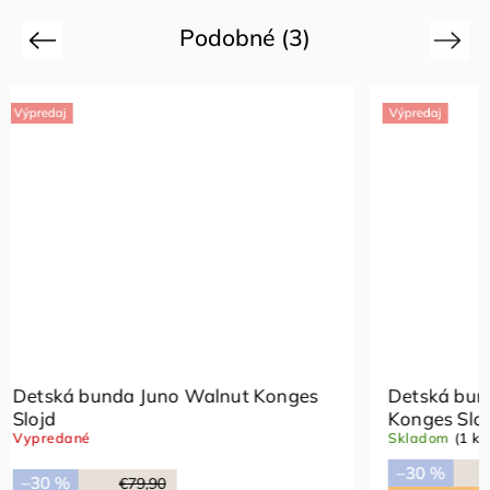
Podobné (3)
Previous
Next
Výpredaj
 Konges
Detská bunda Juno Mon grand citron
Konges Slojd
Skladom
(1 ks)
–30 %
€84,90