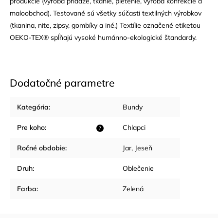
produkcie (výroba priadze, tkanie, pletenie, výroba konfekcie a
maloobchod). Testované sú všetky súčasti textilných výrobkov
(tkanina, nite, zipsy, gombíky a iné.) Textílie označené etiketou
OEKO-TEX® spĺňajú vysoké humánno-ekologické štandardy.
Dodatočné parametre
Kategória
:
Bundy
Pre koho
:
Chlapci
?
Ročné obdobie
:
Jar
,
Jeseň
Druh
:
Oblečenie
Farba
:
Zelená