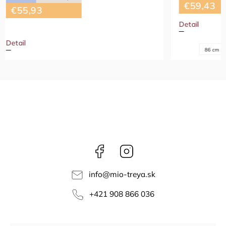
€59,43
Detail
+ ďalšie
86 cm
92 cm
98 cm
Facebook
Instagram
info
@
mio-treya.sk
+421 908 866 036