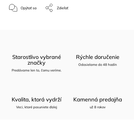
Opýtať sa
Zdieľať
Starostlivo vybrané
Rýchle doručenie
značky
Odosielame do 48 hodín
Predávame len to, čomu veríme.
Kvalita, ktorá vydrží
Kamenná predajňa
Veci, ktoré posuniete ďalej
už 8 rokov