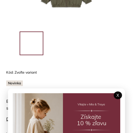
Kód:
Zvoľte variant
Novinka
X
Bombera Juno -nadčasová termo bunda, ktorá patrí medzi
stálice značky Konges Sløjd.
Detailné informácie