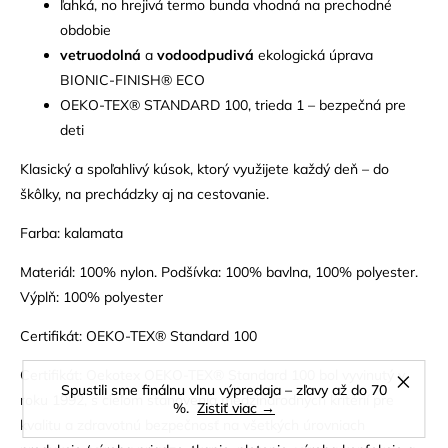
ľahká, no hrejivá termo bunda vhodná na prechodné
obdobie
vetruodolná
a
vodoodpudivá
ekologická úprava
BIONIC-FINISH® ECO
OEKO-TEX® STANDARD 100, trieda 1 – bezpečná pre
deti
Klasický a spoľahlivý kúsok, ktorý využijete každý deň – do
škôlky, na prechádzky aj na cestovanie.
Farba: kalamata
Materiál: 100% nylon. Podšívka: 100% bavlna, 100% polyester.
Výplň: 100% polyester
Certifikát: OEKO-TEX® Standard 100
Certifikát: Oekotex OEKO-TEX® Standard 100 bol vyvinutý v
Spustili sme finálnu vlnu výpredaja – zľavy až do 70
roku 1992, s cieľom stanovenia medzinárodných kritérií pre
%.
Zistiť viac →
kvalitu a zdravotnú bezpečnosť na všetkých úrovniach