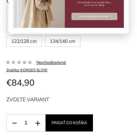
Veľkosť
80 cm
86 cm
92 cm
98 cm
104 cm
110 cm
116 cm
122/128 cm
134/140 cm
Neohodnotené
Značka:
KONGES SLOJD
€84,90
ZVOĽTE VARIANT
PRIDAŤ DO KOŠÍKA