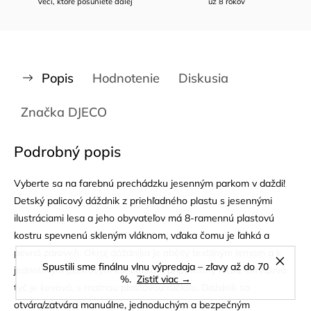
Veci, ktoré posuniete ďalej
už 8 rokov
Popis
Hodnotenie
Diskusia
Značka
DJECO
Podrobný popis
Vyberte sa na farebnú prechádzku jesenným parkom v daždi!
Detský palicový dáždnik z priehľadného plastu s jesennými
ilustráciami lesa a jeho obyvateľov má 8-ramennú plastovú
kostru spevnenú skleným vláknom, vďaka čomu je ľahká a
pevná zároveň. Okraj dáždnika je obšitý textilným lemom a k
Spustili sme finálnu vlnu výpredaja – zľavy až do 70
jednotlivým plastovým koncovkám pripevnený niťou. Stredová
%.
Zistiť viac →
tyč je kovová, s matnou plastovou rúčkou. Dáždnik sa
otvára/zatvára manuálne, jednoduchým a bezpečným