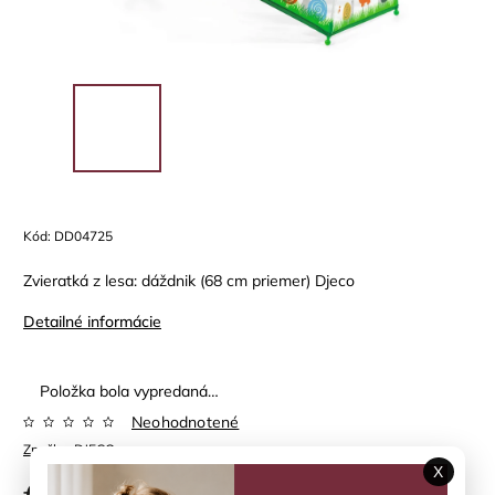
Kód:
DD04725
Zvieratká z lesa: dáždnik (68 cm priemer) Djeco
Detailné informácie
Položka bola vypredaná…
Neohodnotené
Značka:
DJECO
X
€9,90