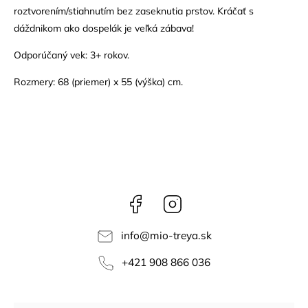
roztvorením/stiahnutím bez zaseknutia prstov. Kráčať s
dáždnikom ako dospelák je veľká zábava!
Odporúčaný vek: 3+ rokov.
Rozmery: 68 (priemer) x 55 (výška) cm.
Facebook
Instagram
info
@
mio-treya.sk
+421 908 866 036