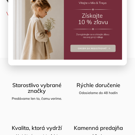
VYPREDANÉ
Opýtať sa
Zdieľať
Starostlivo vybrané
Rýchle doručenie
značky
Odosielame do 48 hodín
Predávame len to, čomu veríme.
Kvalita, ktorá vydrží
Kamenná predajňa