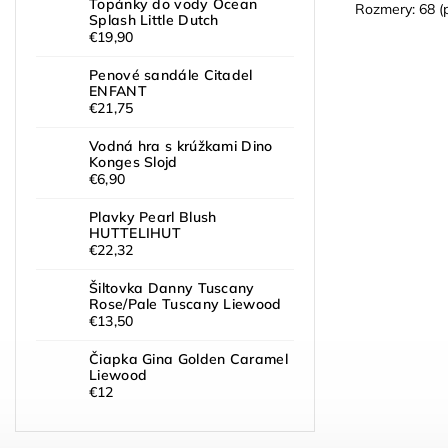
Topánky do vody Ocean
Rozmery: 68 (p
Splash Little Dutch
€19,90
Penové sandále Citadel
ENFANT
€21,75
Vodná hra s krúžkami Dino
Konges Slojd
€6,90
Plavky Pearl Blush
HUTTELIHUT
€22,32
Šiltovka Danny Tuscany
Rose/Pale Tuscany Liewood
€13,50
Čiapka Gina Golden Caramel
Liewood
€12