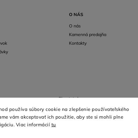
O NÁS
O nás
Kamenná predajňa
ávok
Kontakty
ávky
Shoptet.sk
hod používa súbory cookie na zlepšenie používateľského
me vám akceptovať ich použitie, aby ste si mohli plne
Copyright 2026
mio-treya.sk
. Všetky práva vyhradené.
igáciu. Viac informácií
tu
Upraviť nastavenie cookies
Grafický návrh vytvořil a nakódoval
Shoptak.cz