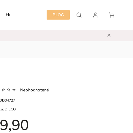
Hračky
Detská izba
Starostlivosť mama&dieť
BLOG
Neohodnotené
DD04727
ka:
DJECO
9,90