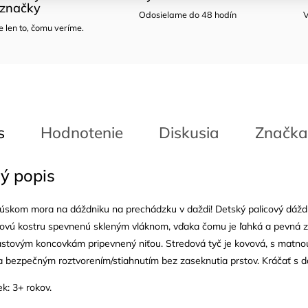
značky
Odosielame do 48 hodín
V
len to, čomu veríme.
s
Hodnotenie
Diskusia
Značka
ý popis
úskom mora na dáždniku na prechádzku v daždi! Detský palicový dáždn
ovú kostru spevnenú skleným vláknom, vďaka čomu je ľahká a pevná zá
astovým koncovkám pripevnený niťou. Stredová tyč je kovová, s matno
 bezpečným roztvorením/stiahnutím bez zaseknutia prstov. Kráčať s d
k: 3+ rokov.