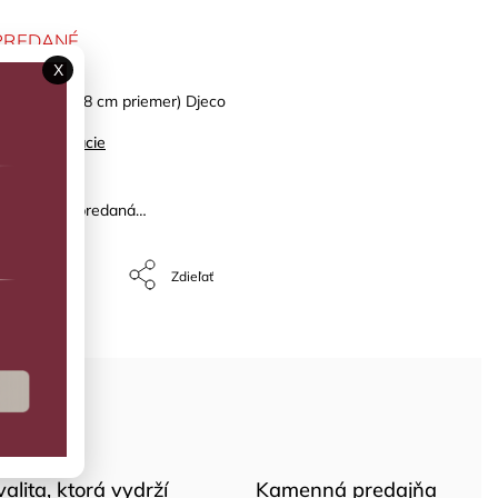
PREDANÉ
X
: dáždnik (68 cm priemer) Djeco
ilné informácie
žka bola vypredaná…
Opýtať sa
Zdieľať
valita, ktorá vydrží
Kamenná predajňa