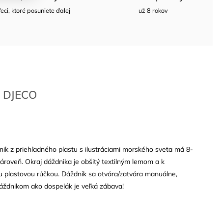
eci, ktoré posuniete ďalej
už 8 rokov
DJECO
ik z priehľadného plastu s ilustráciami morského sveta má 8-
roveň. Okraj dáždnika je obšitý textilným lemom a k
u plastovou rúčkou. Dáždnik sa otvára/zatvára manuálne,
áždnikom ako dospelák je veľká zábava!