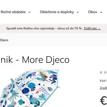
 / Ročné obdobie
Oblečenie a doplnky
Obuv
Spustili sme finálnu vlnu výpredaja – zľavy až do 70 %.
Zistiť viac →
 Djeco
nik - More Djeco
Kód:
Znač
€