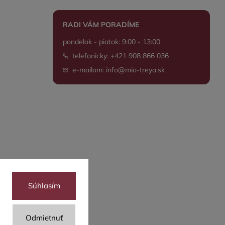
RADI VÁM PORADÍME
pondelok - piatok: 9:00 - 13:00
telefonicky: +421 908 866 036
e-mailom: info@mio-treya.sk
Súhlasím
Odmietnuť