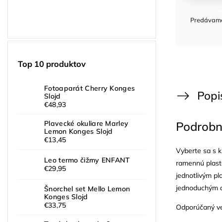
Predávame 
Top 10 produktov
Fotoaparát Cherry Konges
Popi
Slojd
€48,93
Podrobn
Plavecké okuliare Marley
Lemon Konges Slojd
€13,45
Vyberte sa s k
Leo termo čižmy ENFANT
ramennú plast
€29,95
jednotlivým pl
jednoduchým a
Šnorchel set Mello Lemon
Konges Slojd
€33,75
Odporúčaný ve