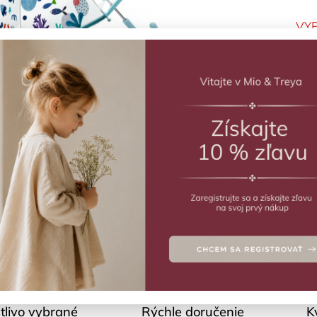
VY
More
Deta
Polo
tlivo vybrané
Rýchle doručenie
K