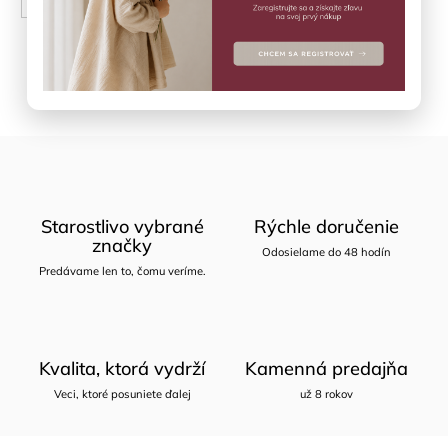
Opýtať sa
Zdieľať
Starostlivo vybrané
Rýchle doručenie
značky
Odosielame do 48 hodín
Predávame len to, čomu veríme.
Kvalita, ktorá vydrží
Kamenná predajňa
Veci, ktoré posuniete ďalej
už 8 rokov