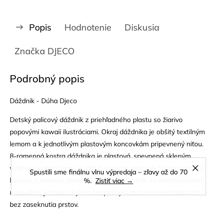
Popis
Hodnotenie
Diskusia
Značka
DJECO
Podrobný popis
Dáždnik - Dúha Djeco
Detský palicový dáždnik z priehľadného plastu so žiarivo
popovými kawaii ilustráciami. Okraj dáždnika je obšitý textilným
lemom a k jednotlivým plastovým koncovkám pripevnený niťou.
8-ramenná kostra dáždnika je plastová, spevnená skleným
vláknom, vďaka čomu je ľahká a pevná zároveň. Stredová tyč je
Spustili sme finálnu vlnu výpredaja – zľavy až do 70
kovová, s matnou plastovou rúčkou. Dáždnik sa otvára/zatvára
%.
Zistiť viac →
manuálne, jednoduchým a bezpečným roztvorením/stiahnutím
bez zaseknutia prstov.