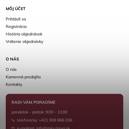
MÔJ ÚČET
Prihlásiť sa
Registrácia
História objednávok
Vrátenie objednávky
O NÁS
O nás
Kamenná predajňa
Kontakty
RADI VÁM PORADÍME
pondelok - piatok: 9:00 - 13:00
telefonicky: +421 908 866 036
e-mailom: info@mio-treya.sk