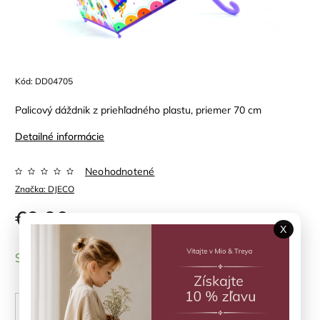
Kód:
DD04705
Palicový dáždnik z priehľadného plastu, priemer 70 cm
Detailné informácie
Neohodnotené
Značka:
DJECO
€9,90
X
SKLADOM
(1 ks)
PRIDAŤ DO KOŠÍKA