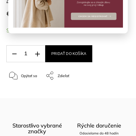
Značka:
KONGES SLOJD
€22,90
SKLADOM
(>3 ks)
PRIDAŤ DO KOŠÍKA
Opýtať sa
Zdieľať
Starostlivo vybrané
Rýchle doručenie
značky
Odosielame do 48 hodín