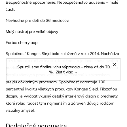
Bezpečnostné upozornenie: Nebezpečenstvo udusenia – malé
časti.
Nevhodné pre deti do 36 mesiacov.
Malý nástroj pre veľké objavy
Farba: cherry aop
Spoločnosť Konges Sløjd bola založená v roku 2014. Nachádza
sa v Kodani a ručí za kvalitu, funkčnosť a jednoduchosť svojich
Spustili sme finálnu vlnu výpredaja – zľavy až do 70
produktov. Najvyššia pozornosť je venovaná každému malému
%.
Zistiť viac →
detailu všetkých produktov. Než sa dostanú k zákazníkom,
prejdú dôkladným procesom. Spoločnosť garantuje 100
percentnú kvalitu všetkých produktov Konges Sløjd. Filozofiou
dizajnu je vyrábať vkusný detský interiérový dizajn a predmety,
ktoré robia radosť tým najmenším a zároveň dávajú rodičom
vizuálny zmysel.
Dodatočné parametre