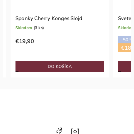
Sponky Cherry Konges Slojd
Svetelná
Skladom
(3 ks)
Skladom
(
–50 %
€19,90
€18,7
DO KOŠÍKA
Facebook
Instagram