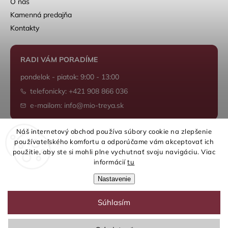
O nás
Kamenná predajňa
Kontakty
RADI VÁM PORADÍME
pondelok - piatok: 9:00 - 13:00
telefonicky: +421 908 866 036
e-mailom: info@mio-treya.sk
Náš internetový obchod používa súbory cookie na zlepšenie
používateľského komfortu a odporúčame vám akceptovať ich
Shoptet.sk
použitie, aby ste si mohli plne vychutnať svoju navigáciu. Viac
informácií
tu
Nastavenie
Súhlasím
Copyright 2026
mio-treya.sk
. Všetky práva vyhradené.
Upraviť nastavenie cookies