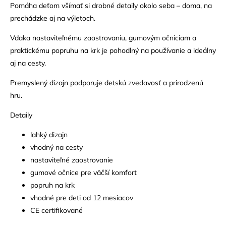
Pomáha deťom všímať si drobné detaily okolo seba – doma, na
prechádzke aj na výletoch.
Vďaka nastaviteľnému zaostrovaniu, gumovým očniciam a
praktickému popruhu na krk je pohodlný na používanie a ideálny
aj na cesty.
Premyslený dizajn podporuje detskú zvedavosť a prirodzenú
hru.
Detaily
ľahký dizajn
vhodný na cesty
nastaviteľné zaostrovanie
gumové očnice pre väčší komfort
popruh na krk
vhodné pre deti od 12 mesiacov
CE certifikované