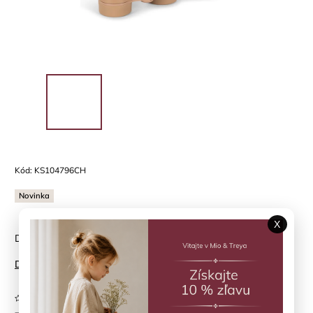
Kód:
KS104796CH
Novinka
X
Detský ďalekohľad pre malé objavy
Detailné informácie
Neohodnotené