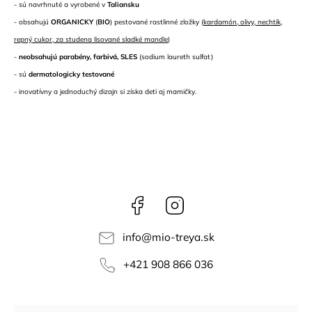
- sú navrhnuté a vyrobené v
Taliansku
- obsahujú
ORGANICKY
(
BIO
) pestované rastlinné zložky (
kardamón, olivy, nechtík,
repný cukor, za studena lisované sladké mandle
)
-
neobsahujú parabény, farbivá, SLES
(sodium laureth sulfat)
- sú
dermatologicky testované
- inovatívny a jednoduchý dizajn si získa deti aj mamičky.
Facebook
Instagram
info
@
mio-treya.sk
+421 908 866 036