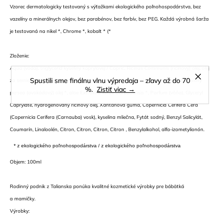
Vzorec dermatologicky testovaný s výťažkami ekologického poľnohospodárstva, bez
vazelíny a minerálnych olejov, bez parabénov, bez farbív, bez PEG. Každá výrobná šarža
je testovaná na nikel *, Chrome *, kobalt * (*
Zloženie:
Aqua (voda), triglycerid kyseliny kaprylovej / Capric, Ricinus Communis (ricínový) olej, olej
Spustili sme finálnu vlnu výpredaja – zľavy až do 70
zo semien, glycerylstearát, cetearylalkohol, glycerín, oryzový sativový olej, veľmi jemný
%.
Zistiť viac →
persea (avokádový) olej *, aloe Extrakt z listov Barbadensis *, Parfum (vôňa), Glyceryl
Caprylate, hydrogenovaný ricínový olej, Xantánová guma, Copernicia Cerifera Cera
(Copernicia Cerifera (Carnauba) vosk), kyselina mliečna, Fytát sodný, Benzyl Salicylát,
Coumarín, Linaloolén, Citron, Citron, Citron, Citron , Benzylalkohol, alfa-izometylionón.
* z ekologického poľnohospodárstva / z ekologického poľnohospodárstva
Objem: 100ml
Rodinný podnik z Talianska ponúka kvalitné kozmetické výrobky pre bábätká
a mamičky.
Výrobky: