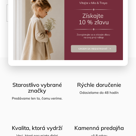
PRIDAŤ DO KOŠÍKA
Opýtať sa
Zdieľať
Starostlivo vybrané
Rýchle doručenie
značky
Odosielame do 48 hodín
Predávame len to, čomu veríme.
Kvalita, ktorá vydrží
Kamenná predajňa
Veci, ktoré posuniete ďalej
už 8 rokov