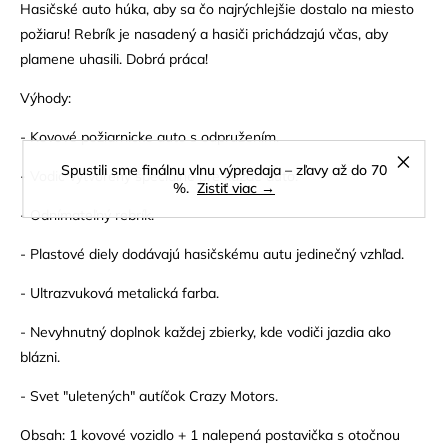
Hasičské auto húka, aby sa čo najrýchlejšie dostalo na miesto
požiaru! Rebrík je nasadený a hasiči prichádzajú včas, aby
plamene uhasili. Dobrá práca!
Výhody:
- Kovové požiarnicke auto s odpružením.
Spustili sme finálnu vlnu výpredaja – zľavy až do 70
- Vodič vytvorený špeciálne pre každé auto.
%.
Zistiť viac →
- Odnímateľný rebrík.
- Plastové diely dodávajú hasičskému autu jedinečný vzhľad.
- Ultrazvuková metalická farba.
- Nevyhnutný doplnok každej zbierky, kde vodiči jazdia ako
blázni.
- Svet "uletených" autíčok Crazy Motors.
Obsah: 1 kovové vozidlo + 1 nalepená postavička s otočnou