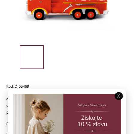
Kód:
DJ05469
X
Z DJECO kolekcie "uletených autíčok" (Crazy Motors) s
odpružením podvozku a špeciálne pre každé auto vyrobenou a
prilepenou figúrkou vodiča, ktorého hlava sa dá otáčať.
Nevyhnutný doplnok každej zbierky pre deti od 3 do 9 rokov.