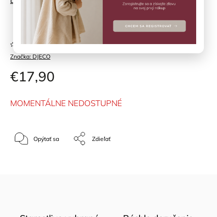
Detailné informácie
Položka bola vypredaná…
Neohodnotené
Značka:
DJECO
€17,90
MOMENTÁLNE NEDOSTUPNÉ
Opýtať sa
Zdieľať