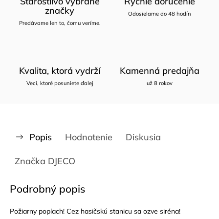
Starostlivo vybrané
Rýchle doručenie
značky
Odosielame do 48 hodín
Predávame len to, čomu veríme.
Kvalita, ktorá vydrží
Kamenná predajňa
Veci, ktoré posuniete ďalej
už 8 rokov
Popis
Hodnotenie
Diskusia
Značka
DJECO
Podrobný popis
Požiarny poplach! Cez hasičskú stanicu sa ozve siréna!