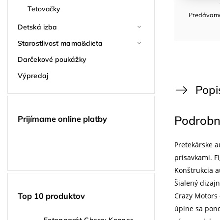
Tetovačky
Predávame 
Detská izba
Starostlivosť mama&dieťa
Darčekové poukážky
Výpredaj
Popi
Podrobn
Prijímame online platby
Pretekárske a
prísavkami. F
Konštrukcia a
Šialený dizaj
Crazy Motors 
Top 10 produktov
úplne sa pono