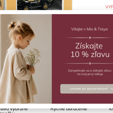
VY
Craz
Deta
Polo
tlivo vybrané
Rýchle doručenie
K