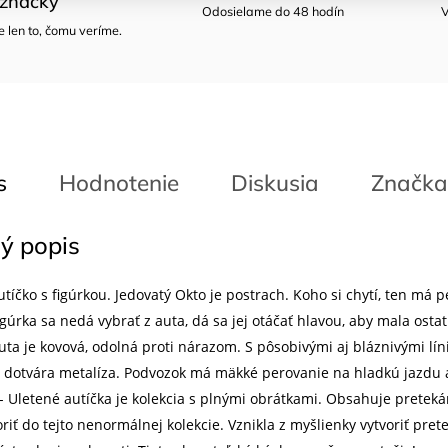
značky
Odosielame do 48 hodín
V
len to, čomu veríme.
s
Hodnotenie
Diskusia
Značka
ý popis
utíčko s figúrkou. Jedovatý Okto je postrach. Koho si chytí, ten má 
igúrka sa nedá vybrať z auta, dá sa jej otáčať hlavou, aby mala os
uta je kovová, odolná proti nárazom. S pôsobivými aj bláznivými lín
n dotvára metalíza. Podvozok má mäkké perovanie na hladkú jazd
- Uletené autíčka je kolekcia s plnými obrátkami. Obsahuje preteká
riť do tejto nenormálnej kolekcie. Vznikla z myšlienky vytvoriť pret