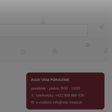
RADI VÁM PORADÍME
pondelok - piatok: 9:00 - 13:00
telefonicky: +421 908 866 036
e-mailom: info@mio-treya.sk