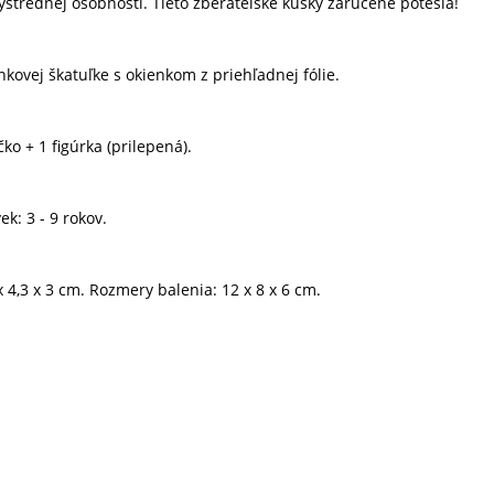
ýstrednej osobnosti. Tieto zberateľské kúsky zaručene potešia!
nkovej škatuľke s okienkom z priehľadnej fólie.
ko + 1 figúrka (prilepená).
k: 3 - 9 rokov.
 4,3 x 3 cm. Rozmery balenia: 12 x 8 x 6 cm.