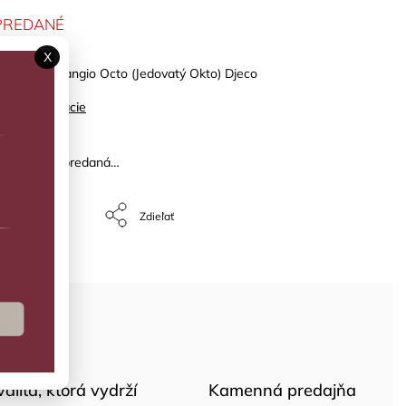
PREDANÉ
X
y Motors: Fangio Octo (Jedovatý Okto) Djeco
ilné informácie
žka bola vypredaná…
Opýtať sa
Zdieľať
valita, ktorá vydrží
Kamenná predajňa