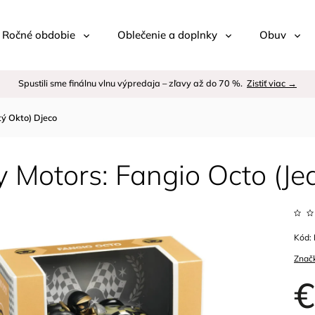
 / Ročné obdobie
Oblečenie a doplnky
Obuv
Spustili sme finálnu vlnu výpredaja – zľavy až do 70 %.
Zistiť viac →
tý Okto) Djeco
 Motors: Fangio Octo (Je
Kód:
Znač
€