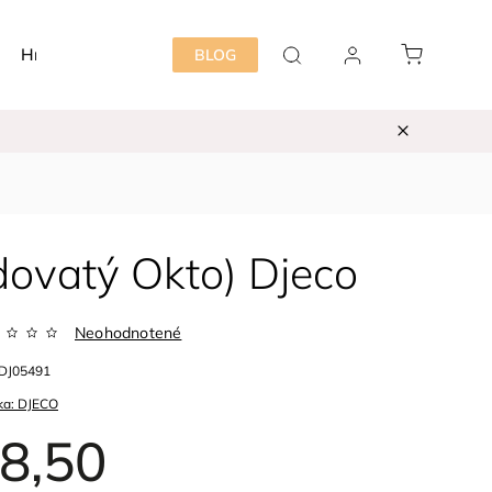
Hračky
Detská izba
Starostlivosť mama&dieť
BLOG
dovatý Okto) Djeco
Neohodnotené
DJ05491
ka:
DJECO
8,50