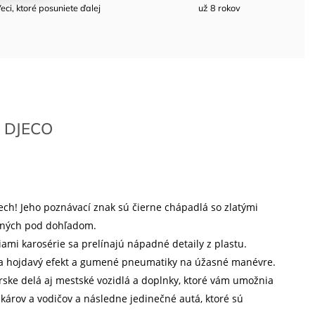
eci, ktoré posuniete ďalej
už 8 rokov
DJECO
pech! Jeho poznávací znak sú čierne chápadlá so zlatými
tatných pod dohľadom.
iami karosérie sa prelínajú nápadné detaily z plastu.
u a hojdavý efekt a gumené pneumatiky na úžasné manévre.
rske delá aj mestské vozidlá a doplnky, ktoré vám umožnia
ekárov a vodičov a následne jedinečné autá, ktoré sú