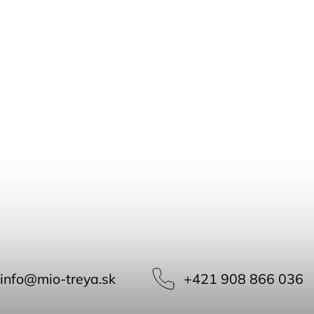
info
@
mio-treya.sk
+421 908 866 036