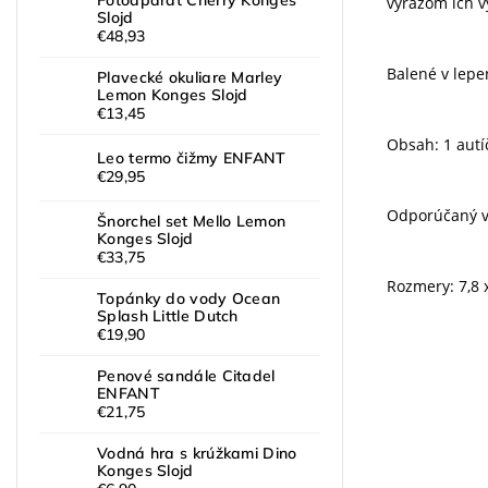
Fotoaparát Cherry Konges
výrazom ich v
Slojd
€48,93
Balené v lepe
Plavecké okuliare Marley
Lemon Konges Slojd
€13,45
Obsah: 1 autíč
Leo termo čižmy ENFANT
€29,95
Odporúčaný ve
Šnorchel set Mello Lemon
Konges Slojd
€33,75
Rozmery: 7,8 x
Topánky do vody Ocean
Splash Little Dutch
€19,90
Penové sandále Citadel
ENFANT
€21,75
Vodná hra s krúžkami Dino
Konges Slojd