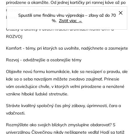
prirodzene a okamžite. Od jednej kartičky pri rannej káve až po
rozhovory do skorého rána. Lebo ľudské príbehy sú inšpiráciou,
Spustili sme finálnu vlnu výpredaja – zľavy až do 70
ktorej stojí za to načúvať.
%.
Zistiť viac →
Otázky a aktivity v dvoch hracích úrovniach KOMFORT a
ROZVOJ
Komfort - témy, pri ktorých sa uvoľníte, nadýchnete a zasmejete
Rozvoj - odvážnejšie a osobnejšie témy
Objavíte novú formu komunikácie, kde sa nesúperí o pravdu, ale
kde sa o seba navzájom môžete zvedavo zaujímať. Prinesie
vám osviežujúce chvíle, v ktorých veľmi prirodzene a nenútené
vznikne hlboké ľudské stretnutie.
Strávte kvalitný spoločný čas plný zábavy, úprimnosti, čara a
vďačnosti.
Rozmýšľate ako svojich blízkych zmysluplne obdarovať? S
univerzálnou Človečinou nikdy nešliapnete vedľa! Hodí sa totiž