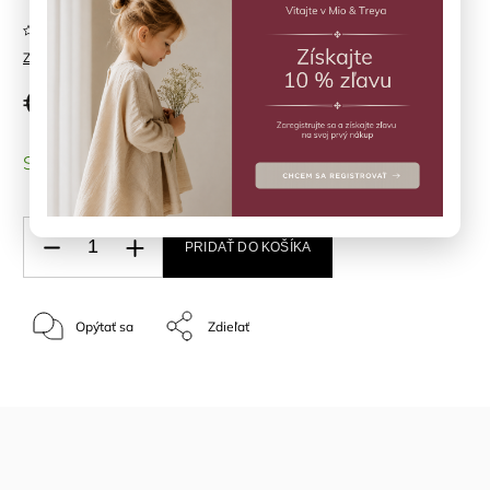
Neohodnotené
Značka:
čLOVEčina
€29,90
SKLADOM
(1 ks)
PRIDAŤ DO KOŠÍKA
Opýtať sa
Zdieľať