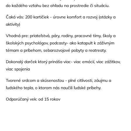
do každého vzťahu bez ohľadu na prostredie či situáciu.
Čaká vás: 200 kartičiek - úrovne komfort a rozvoj (otázky a
aktivity)
Vhodná pre: priateľstvá, páry, rodiny, pracovné tímy, školy a
školských psychológov, podcasty- ako katapult k záživným
témam a príbehom, sebarozvojové pobyty a reatreaty.
Dokonalý darček ktorý prináša viac- viac emócií, viac zážitkov,
viac spojenia
Tvorené srdcom a skúsenosťou - plné citlivosti, záujmu a
ľudského tepla, o ktorom nás naučili ľudské príbehy.
Odporúčaný vek: od 15 rokov