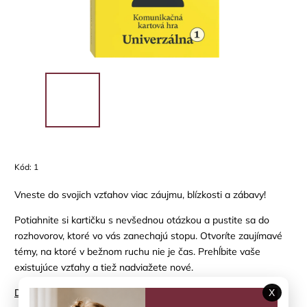
Kód:
1
Vneste do svojich vzťahov viac záujmu, blízkosti a zábavy!
Potiahnite si kartičku s nevšednou otázkou a pustite sa do
rozhovorov, ktoré vo vás zanechajú stopu. Otvoríte zaujímavé
témy, na ktoré v bežnom ruchu nie je čas. Prehĺbite vaše
existujúce vzťahy a tiež nadviažete nové.
Detailné informácie
X