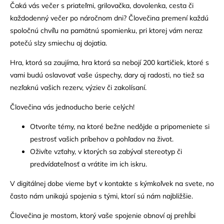
Čaká vás večer s priateľmi, grilovačka, dovolenka, cesta či
každodenný večer po náročnom dni? Človečina premení každú
spoločnú chvíľu na pamätnú spomienku, pri ktorej vám neraz
potečú slzy smiechu aj dojatia.
Hra, ktorá sa zaujíma, hra ktorá sa nebojí 200 kartičiek, ktoré s
vami budú oslavovať vaše úspechy, dary aj radosti, no tiež sa
nezľaknú vašich rezerv, výziev či zakolísaní.
Človečina vás jednoducho berie celých!
Otvoríte témy, na ktoré bežne nedôjde a pripomeniete si
pestrosť vašich príbehov a pohľadov na život.
Oživíte vzťahy, v ktorých sa zabýval stereotyp či
predvídateľnosť a vrátite im ich iskru.
V digitálnej dobe vieme byť v kontakte s kýmkoľvek na svete, no
často nám unikajú spojenia s tými, ktorí sú nám najbližšie.
Človečina je mostom, ktorý vaše spojenie obnoví aj prehĺbi