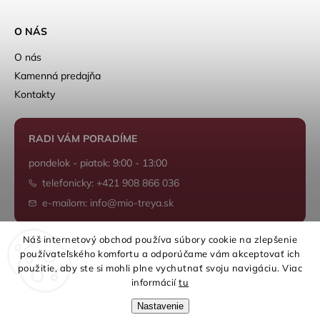
O NÁS
O nás
Kamenná predajňa
Kontakty
RADI VÁM PORADÍME
pondelok - piatok: 9:00 - 13:00
telefonicky: +421 908 866 036
e-mailom: info@mio-treya.sk
Náš internetový obchod používa súbory cookie na zlepšenie
používateľského komfortu a odporúčame vám akceptovať ich
Shoptet.sk
použitie, aby ste si mohli plne vychutnať svoju navigáciu. Viac
informácií
tu
Nastavenie