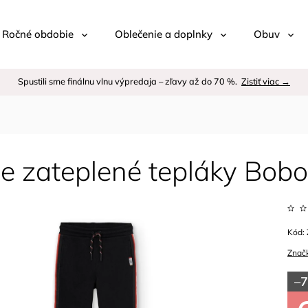
 / Ročné obdobie
Oblečenie a doplnky
Obuv
Spustili sme finálnu vlnu výpredaja – zľavy až do 70 %.
Zistiť viac →
e zateplené tepláky Bobol
Kód:
Znač
–