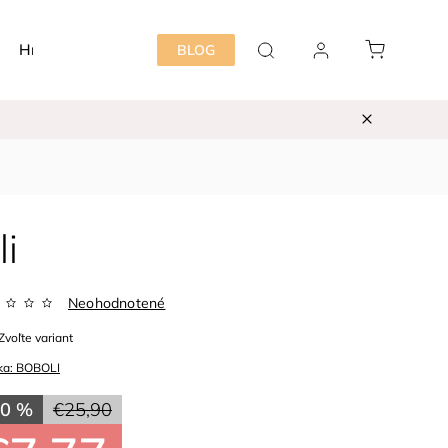
Hračky
Detská izba
Starostlivosť mama&dieť
BLOG
i
Neohodnotené
Zvoľte variant
ka:
BOBOLI
70 %
€25,90