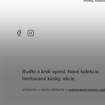
vitality, rado
Facebook
Instagram
Vložením e-mailu súhlasíte s
podmienkami ochrany oso