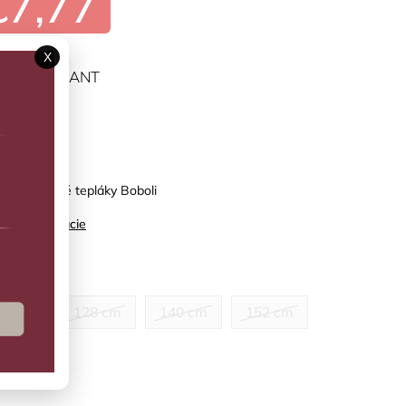
€7,77
X
ĽTE VARIANT
predaj
ne zateplené tepláky Boboli
ilné informácie
kosť
22 cm
128 cm
140 cm
152 cm
62 cm