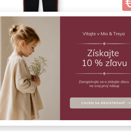
ZVO
Vý
Čier
Deta
Veľ
1
1