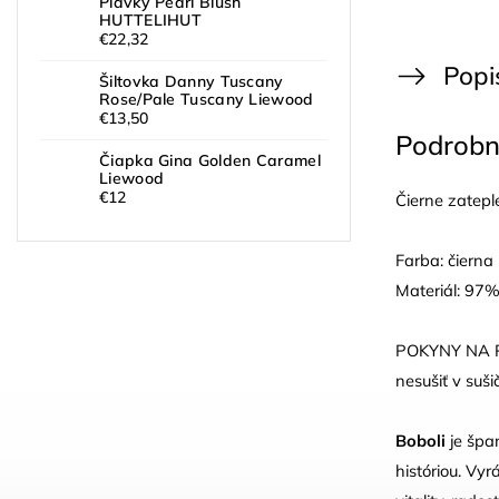
Plavky Pearl Blush
HUTTELIHUT
€22,32
Popi
Šiltovka Danny Tuscany
Rose/Pale Tuscany Liewood
€13,50
Podrobn
Čiapka Gina Golden Caramel
Liewood
€12
Čierne zatepl
Farba: čierna
Materiál: 97%
POKYNY NA PRA
nesušiť v suši
Boboli
je špa
históriou. Vyr