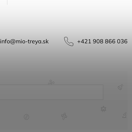
info
@
mio-treya.sk
+421 908 866 036