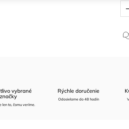
tlivo vybrané
Rýchle doručenie
K
značky
Odosielame do 48 hodín
V
len to, čomu veríme.