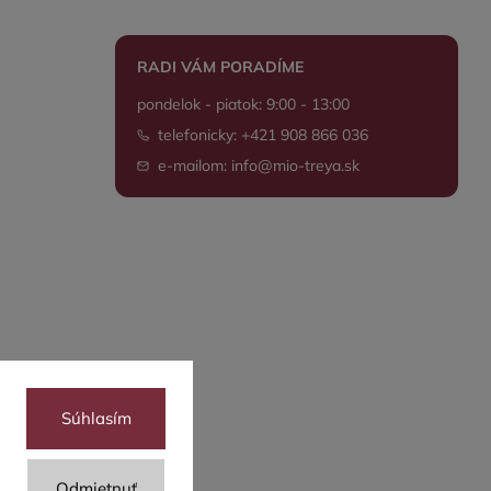
RADI VÁM PORADÍME
pondelok - piatok: 9:00 - 13:00
telefonicky: +421 908 866 036
e-mailom: info@mio-treya.sk
Súhlasím
Odmietnuť