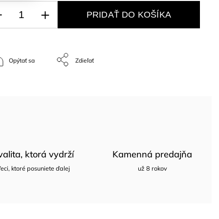
PRIDAŤ DO KOŠÍKA
Opýtať sa
Zdieľať
valita, ktorá vydrží
Kamenná predajňa
eci, ktoré posuniete ďalej
už 8 rokov