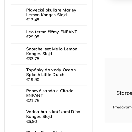
Plavecké okuliare Marley
Lemon Konges Slojd
€13,45
Leo termo čižmy ENFANT
€29,95
Šnorchel set Mello Lemon
Konges Slojd
€33,75
Topánky do vody Ocean
Splash Little Dutch
€19,90
Penové sandále Citadel
Staros
ENFANT
€21,75
Predávame 
Vodná hra s krúžkami Dino
Konges Slojd
€6,90