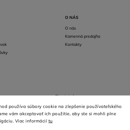
O NÁS
O nás
Kamenná predajňa
ávok
Kontakty
ávky
Shoptet.sk
hod používa súbory cookie na zlepšenie používateľského
me vám akceptovať ich použitie, aby ste si mohli plne
Copyright 2026
mio-treya.sk
. Všetky práva vyhradené.
igáciu. Viac informácií
tu
Upraviť nastavenie cookies