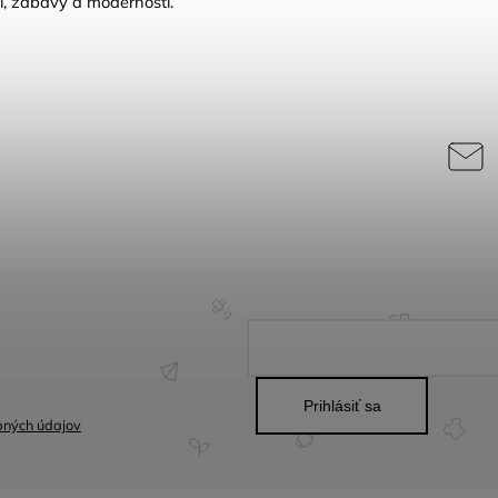
sti, zábavy a modernosti.
Prihlásiť sa
bných údajov