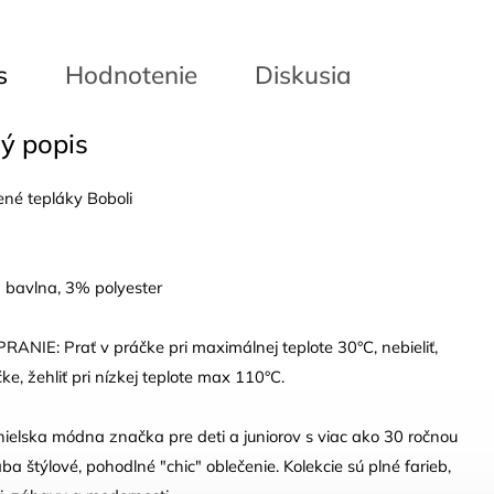
s
Hodnotenie
Diskusia
ý popis
ené tepláky Boboli
 bavlna, 3% polyester
NIE: Prať v práčke pri maximálnej teplote 30°C, nebieliť,
čke, žehliť pri nízkej teplote max 110°C.
nielska módna značka pre deti a juniorov s viac ako 30 ročnou
ába štýlové, pohodlné "chic" oblečenie. Kolekcie sú plné farieb,