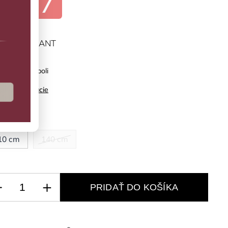
€5,97
ĽTE VARIANT
ne tričko Boboli
ilné informácie
kosť
10 cm
140 cm
PRIDAŤ DO KOŠÍKA