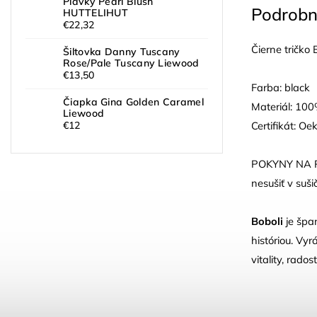
Plavky Pearl Blush
Podrobn
HUTTELIHUT
€22,32
Čierne tričko 
Šiltovka Danny Tuscany
Rose/Pale Tuscany Liewood
€13,50
Farba: black
Čiapka Gina Golden Caramel
Materiál: 10
Liewood
Certifikát: Oe
€12
POKYNY NA PRA
nesušiť v suši
Boboli
je špa
históriou. Vyr
vitality, rado