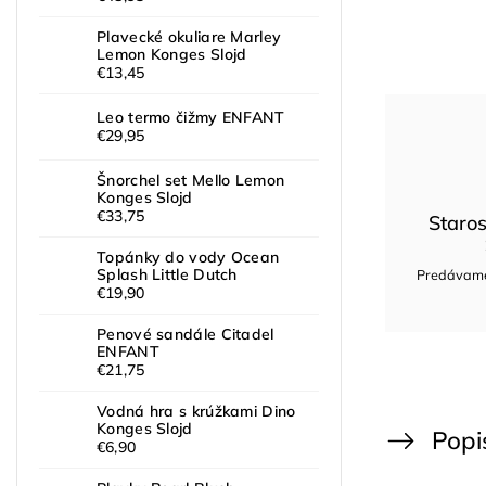
Plavecké okuliare Marley
Lemon Konges Slojd
€13,45
Leo termo čižmy ENFANT
€29,95
Šnorchel set Mello Lemon
Konges Slojd
€33,75
Staros
Topánky do vody Ocean
Splash Little Dutch
Predávame 
€19,90
Penové sandále Citadel
ENFANT
€21,75
Vodná hra s krúžkami Dino
Konges Slojd
Popi
€6,90