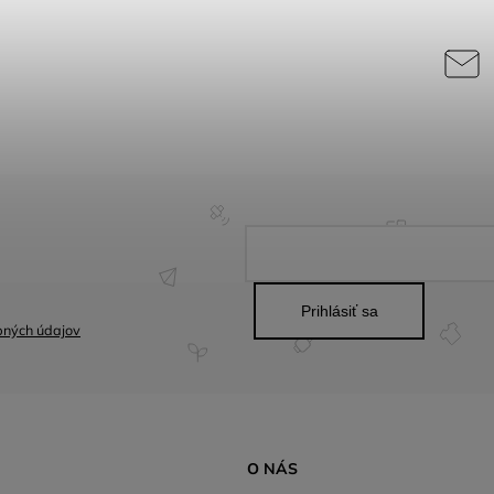
Prihlásiť sa
bných údajov
O NÁS