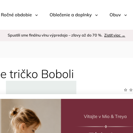
 / Ročné obdobie
Oblečenie a doplnky
Obuv
Spustili sme finálnu vlnu výpredaja – zľavy až do 70 %.
Zistiť viac →
e tričko Boboli
Kód:
Znač
–