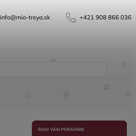
info
@
mio-treya.sk
+421 908 866 036
RADI VÁM PORADÍME