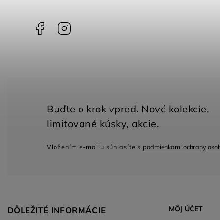
Facebook
Instagram
Vložením e-mailu súhlasíte s
podmienkami ochrany oso
MÔJ ÚČET
DÔLEŽITÉ INFORMÁCIE