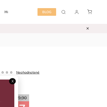
Hračky
Detská izba
Starostlivosť mama&dieť
BLOG
Neohodnotené
Zvoľte variant
X
ka:
BOBOLI
70 %
€19,90