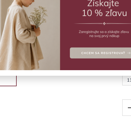
ZVO
Čier
Deta
Veľ
1