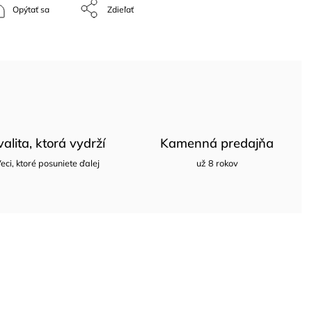
Opýtať sa
Zdieľať
valita, ktorá vydrží
Kamenná predajňa
eci, ktoré posuniete ďalej
už 8 rokov