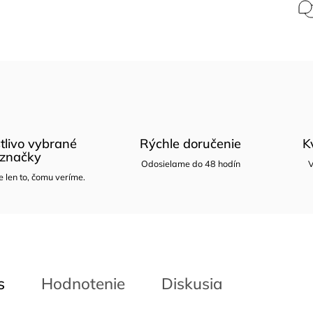
tlivo vybrané
Rýchle doručenie
K
značky
Odosielame do 48 hodín
V
len to, čomu veríme.
s
Hodnotenie
Diskusia