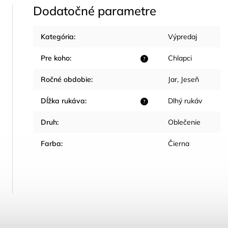
Dodatočné parametre
Kategória
:
Výpredaj
Pre koho
:
Chlapci
?
Ročné obdobie
:
Jar
,
Jeseň
Dĺžka rukáva
:
Dlhý rukáv
?
Druh
:
Oblečenie
Farba
:
Čierna