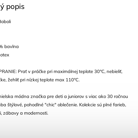
ý popis
Boboli
0% bavlna
kotex
NIE: Prať v práčke pri maximálnej teplote 30°C, nebieliť,
čke, žehliť pri nízkej teplote max 110°C.
nielska módna značka pre deti a juniorov s viac ako 30 ročnou
ába štýlové, pohodlné "chic" oblečenie. Kolekcie sú plné farieb,
sti, zábavy a modernosti.