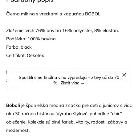
Čierna mikina s vreckami a kapucňou BOBOLI
Zloženie: vrch:76% bavlna 16% polyester, 8% elastan.
Podšívka: 100% bavlna
Farba: black
Certifikát: Oekotex
POKYNY NA PRANIE: Prať v práčke pri maximálnej teplote
Spustili sme finálnu vlnu výpredaja – zľavy až do 70
30°C, nebieliť, nesušiť v sušičke, žehliť pri nízkej teplote max
%.
Zistiť viac →
110°C.
Boboli
je španielska módna značka pre deti a juniorov s viac
ako 30 ročnou históriou. Vyrába štýlové, pohodlné "chic"
oblečenie. Kolekcie sú plné farieb, vitality, radosti, zábavy a
modernosti.