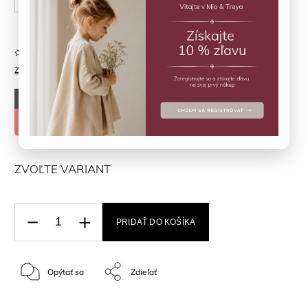
Neohodnotené
Značka:
BOBOLI
–70 %
€35,90
€10,77
ZVOĽTE VARIANT
PRIDAŤ DO KOŠÍKA
Opýtať sa
Zdieľať