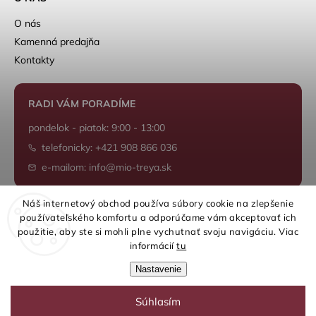
O nás
Kamenná predajňa
Kontakty
RADI VÁM PORADÍME
pondelok - piatok: 9:00 - 13:00
telefonicky: +421 908 866 036
e-mailom: info@mio-treya.sk
Náš internetový obchod používa súbory cookie na zlepšenie
používateľského komfortu a odporúčame vám akceptovať ich
Shoptet.sk
použitie, aby ste si mohli plne vychutnať svoju navigáciu. Viac
informácií
tu
Nastavenie
Súhlasím
Copyright 2026
mio-treya.sk
. Všetky práva vyhradené.