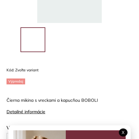
Kód:
Zvoľte variant
Výpredaj
Čierna mikina s vreckami a kapucňou BOBOLI
Detailné informácie
Veľkosť
X
110 cm
116 cm
128 cm