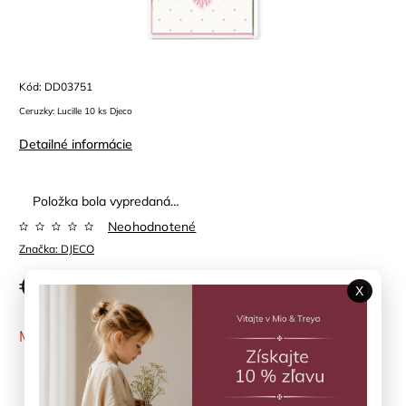
Kód:
DD03751
Ceruzky: Lucille 10 ks Djeco
Detailné informácie
Položka bola vypredaná…
Neohodnotené
Značka:
DJECO
€8,90
X
MOMENTÁLNE NEDOSTUPNÉ
Opýtať sa
Zdieľať