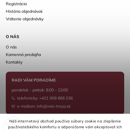
Registrácia
História objednávok
Vrátenie objednávky
O NÁS
O nás
Kamenná predajňa
Kontakty
RADI VÁM PORADÍME
pondelok - piatok: 9:00 - 13:00
telefonicky: +421 908 866 036
e-mailom: info@mio-treya.sk
Náš internetový obchod používa súbory cookie na zlepšenie
používateľského komfortu a odporúčame vám akceptovať ich