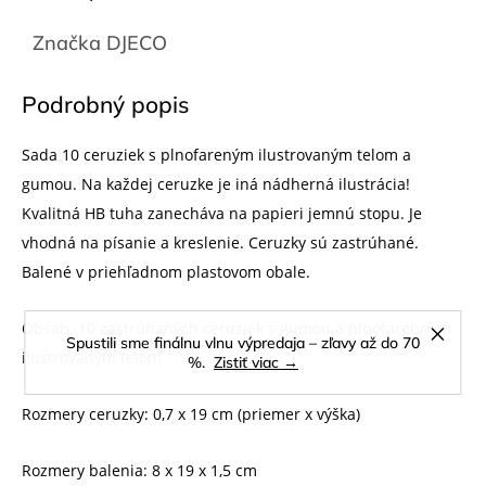
Značka
DJECO
Podrobný popis
Sada 10 ceruziek s plnofareným ilustrovaným telom a
gumou. Na každej ceruzke je iná nádherná ilustrácia!
Kvalitná HB tuha zanecháva na papieri jemnú stopu. Je
vhodná na písanie a kreslenie. Ceruzky sú zastrúhané.
Balené v priehľadnom plastovom obale.
Obsah: 10 zastrúhaných ceruziek s gumou a plnofarebným
Spustili sme finálnu vlnu výpredaja – zľavy až do 70
ilustrovaným telom
%.
Zistiť viac →
Rozmery ceruzky: 0,7 x 19 cm (priemer x výška)
Rozmery balenia: 8 x 19 x 1,5 cm