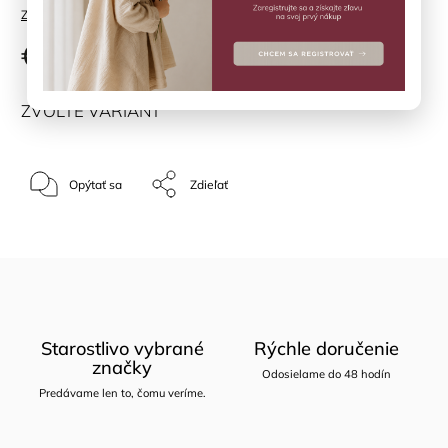
Značka:
KONGES SLOJD
€37,50
ZVOĽTE VARIANT
Opýtať sa
Zdieľať
Starostlivo vybrané
Rýchle doručenie
značky
Odosielame do 48 hodín
Predávame len to, čomu veríme.