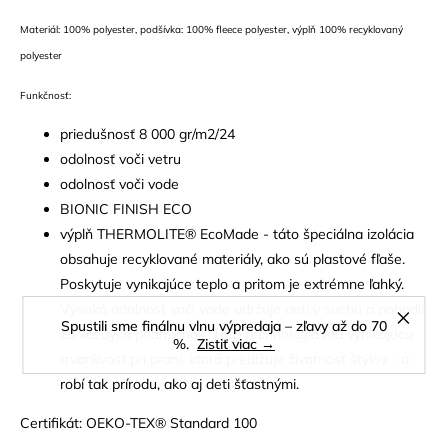
Materiál: 100% polyester, podšívka: 100% fleece polyester, výplň 100% recyklovaný
polyester
Funkčnosť:
priedušnosť 8 000 gr/m2/24
odolnosť voči vetru
odolnosť voči vode
BIONIC FINISH ECO
výplň THERMOLITE® EcoMade - táto špeciálna izolácia
obsahuje recyklované materiály, ako sú plastové fľaše.
Poskytuje vynikajúce teplo a pritom je extrémne ľahký.
Vysoká odolnosť voči vode udržuje deti v suchu a pohodlí
Spustili sme finálnu vlnu výpredaja – zľavy až do 70
za každých podmienok. Táto technológia má vynikajúcu
%.
Zistiť viac →
trvanlivosť pri praní, ktorá predlžuje životnosť štýlov - a
robí tak prírodu, ako aj deti šťastnými.
Certifikát: OEKO-TEX® Standard 100