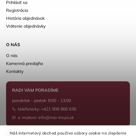
Prihlásiť sa
Registrácia
História objednávok
Vrátenie objednávky
O NÁS
O nás
Kamenná predajňa
Kontakty
RADI VÁM PORADÍME
pondelok - piatok: 9:00 - 13:00
telefonicky: +421 908 866 036
e-mailom: info@mio-treya.sk
Náš internetový obchod používa súbory cookie na zlepšenie