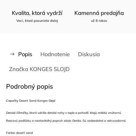
Kvalita, ktorá vydrží
Kamenná predajňa
Veci, ktoré posuniete ďalej
už 8 rokov
Popis
Hodnotenie
Diskusia
Značka
KONGES SLOJD
Podrobný popis
Capačky Desert Sand Konges Sløjd
Detské čižmičky, ktoré udržia detské nohy v teple a pohodlí. Majú mäkkú vnútornú
fleecovú podšívku a nastaviteľný popruh okolo členka. Sú vodeodolné a vetruvzdorné.
Farba: desert sand