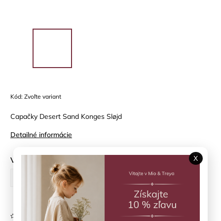
Kód:
Zvoľte variant
Capačky Desert Sand Konges Sløjd
Detailné informácie
X
Veľkosť topánky
?
6-9 M
12-18 M
Neohodnotené