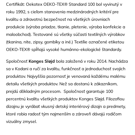
Certifikát: Oekotex OEKO-TEX® Standard 100 bol vyvinutý v
roku 1992, s cieľom stanovenia medzinárodných kritérií pre
kvalitu a zdravotnú bezpečnosť na všetkých úrovniach
produkcie (výroba priadze, tkanie, pletenie, výroba konfekcie a
maloobchod). Testované sú všetky súčasti textilných výrobkov
(tkanina, nite, zipsy, gombíky a iné.) Textílie označené etiketou
OEKO-TEX® spĺňajú vysoké humánno-ekologické štandardy.
Spoločnosť
Konges Sløjd
bola založená v roku 2014. Nachádza
sa v Kodani a ručí za kvalitu, funkčnosť a jednoduchosť svojich
produktov. Najvyššia pozornosť je venovaná každému malému
detailu všetkých produktov. Než sa dostanú k zákazníkom,
prejdú dôkladným procesom. Spoločnosť garantuje 100
percentnú kvalitu všetkých produktov Konges Sløjd. Filozofiou
dizajnu je vyrábať vkusný detský interiérový dizajn a predmety,
ktoré robia radosť tým najmenším a zároveň dávajú rodičom
vizuálny zmysel.