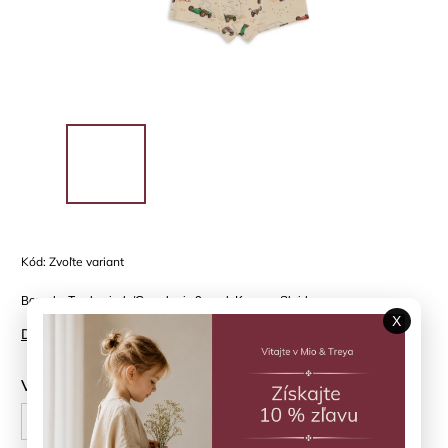
Kód:
Zvoľte variant
Boxerky Tradewinds/Grand prix 2-pack Konges Sløjd
X
Detailné informácie
Veľkosť
86 cm
92 cm
104 cm
110/116 cm