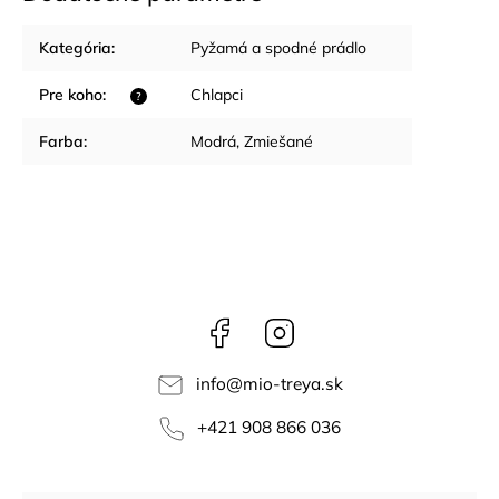
Kategória
:
Pyžamá a spodné prádlo
Pre koho
:
Chlapci
?
Farba
:
Modrá
,
Zmiešané
Facebook
Instagram
info
@
mio-treya.sk
+421 908 866 036