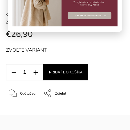
Neohodnotené
Značka:
KONGES SLOJD
€26,90
ZVOĽTE VARIANT
PRIDAŤ DO KOŠÍKA
Opýtať sa
Zdieľať