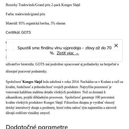
Boxerky Tradewinds/Grand prix 2-pack Konges Sløjd
Farba: tradewinds/grand prix
Materiál: 95% organická bavlna, 5% elastan
Certifikát: GOTS
GOTS - Global Organic Textile Standard je najprísnejší medzinárodný biotextilný
Spustili sme finálnu vlnu výpredaja – zľavy až do 70
certifikát. Zaručuje ekologickú čistotu výroby aj konečného výrobku, pričom chrámi
%.
Zistiť viac →
životné prostredie, zdravie ľudí zamestnaných vo výrobe a v neposlednom rade aj
užívateľov biotextilu. GOTS má podrobne spracované aj požiadavky na bezpečné a
dôstojné pracovné podmienky.
Spoločnosť
Konges Sløjd
bola založená v roku 2014. Nachádza sa v Kodani a ručí za
kvalitu, funkčnosť a jednoduchosť svojich produktov. Najvyššia pozornosť je
venovaná každému malému detailu všetkých produktov. Než sa dostanú k
zákazníkom, prejdú dôkladným procesom. Spoločnosť garantuje 100 percentnú
kvalitu všetkých produktov Konges Sløjd. Filozofiou dizajnu je vyrábať vkusný
detský interiérový dizajn a predmety, ktoré robia radosť tým najmenším a zároveň
dávajú rodičom vizuálny zmysel.
Dodatočné parametre