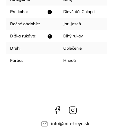
Pre koho
:
Dievčatá
,
Chlapci
?
Ročné obdobie
:
Jar
,
Jeseň
Dĺžka rukáva
:
Dlhý rukáv
?
Druh
:
Oblečenie
Farba
:
Hnedá
Facebook
Instagram
info
@
mio-treya.sk