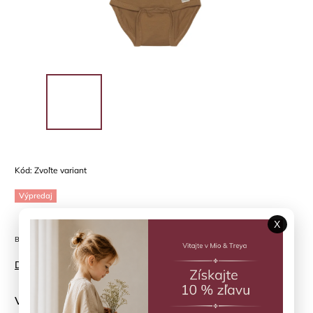
Kód:
Zvoľte variant
Výpredaj
X
Body "DAD # 1" Tobacco Brown Minymo
Detailné informácie
Veľkosť