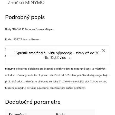
Značka
MINYMO
Podrobný popis
Body "DAD # 1" Tobacco Brown Minymo
Farba: 2327 Tobacco Brown
Zloženie: 95% organická bavlna, 5% elastan
Spustili sme finálnu vlnu výpredaja – zľavy až do 70
Certifikát: GOTS
%.
Zistiť viac →
Minymo
je kvalitné oblečenie pre šťastné a aktívne deti za rozumné ceny vo všetkých
ohľadoch. Pre najmenších chlapcov a dievčatá od 0-2 rokov ponúka sladký, elegantný a
praktický odev. U dievčat a chlapcov vo veku 2-12 rokov je oblečko viac ženské a cool,
funkčné a módne. Stručne povedané, oblečenie pre každú príležitosť.
Dodatočné parametre
Kategória
:
Body