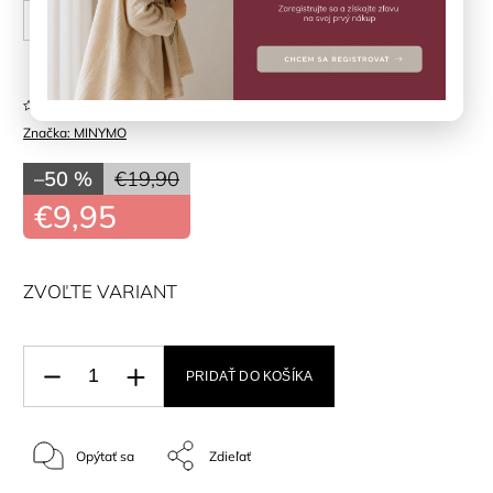
56 cm
62 cm
68 cm
74 cm
Neohodnotené
Značka:
MINYMO
–50 %
€19,90
€9,95
ZVOĽTE VARIANT
PRIDAŤ DO KOŠÍKA
Opýtať sa
Zdieľať