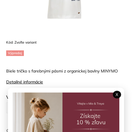
Kód:
Zvoľte variant
Výpredaj
Biele tričko s farebnými pásmi z organickej bavlny MINYMO
Detailné informácie
X
Veľkosť
122 cm
140 cm
146 cm
Neohodnotené