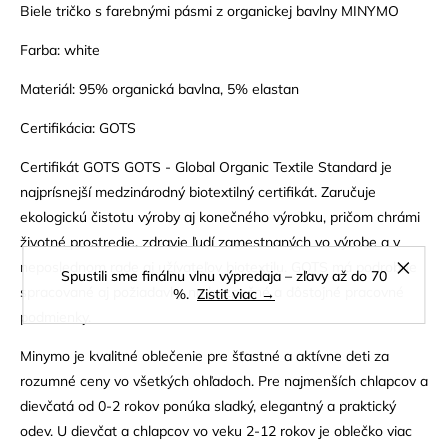
Biele tričko s farebnými pásmi z organickej bavlny MINYMO
Farba: white
Materiál: 95% organická bavlna, 5% elastan
Certifikácia: GOTS
Certifikát GOTS GOTS - Global Organic Textile Standard je
najprísnejší medzinárodný biotextilný certifikát. Zaručuje
ekologickú čistotu výroby aj konečného výrobku, pričom chrámi
životné prostredie, zdravie ľudí zamestnaných vo výrobe a v
neposlednom rade aj užívateľov biotextilu. GOTS má podrobne
Spustili sme finálnu vlnu výpredaja – zľavy až do 70
spracované aj požiadavky na bezpečné a dôstojné pracovné
%.
Zistiť viac →
podmienky.
Minymo je kvalitné oblečenie pre šťastné a aktívne deti za
rozumné ceny vo všetkých ohľadoch. Pre najmenších chlapcov a
dievčatá od 0-2 rokov ponúka sladký, elegantný a praktický
odev. U dievčat a chlapcov vo veku 2-12 rokov je oblečko viac