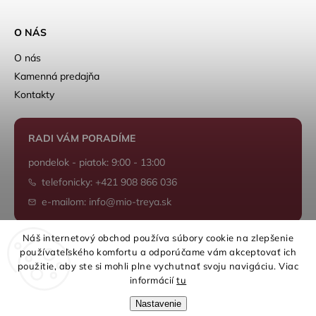
O NÁS
O nás
Kamenná predajňa
Kontakty
RADI VÁM PORADÍME
pondelok - piatok: 9:00 - 13:00
telefonicky: +421 908 866 036
e-mailom: info@mio-treya.sk
Náš internetový obchod používa súbory cookie na zlepšenie
používateľského komfortu a odporúčame vám akceptovať ich
Shoptet.sk
použitie, aby ste si mohli plne vychutnať svoju navigáciu. Viac
informácií
tu
Nastavenie