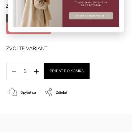
Značka:
MINYMO
–50 %
€19,90
€9,95
ZVOĽTE VARIANT
PRIDAŤ DO KOŠÍKA
Opýtať sa
Zdieľať