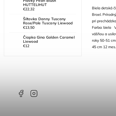
Plavky Pearl Blush
HUTTELIHUT
Biela detská 
€22,32
Broel. Prírodn
Šiltovka Danny Tuscany
pri prechádzk
Rose/Pale Tuscany Liewood
Farba: biela V
€13,50
vášňou a usil
Čiapka Gina Golden Caramel
roky 50-51 cm
Liewood
€12
45 cm 12 mes.
Facebook
Instagram