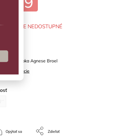
€1,29
MENTÁLNE NEDOSTUPNÉ
predaj
a detská čiapka Agnese Broel
ilné informácie
kosť
1
Opýtať sa
Zdieľať