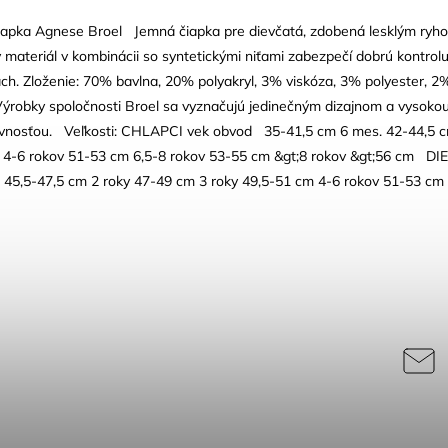
čiapka Agnese Broel Jemná čiapka pre dievčatá, zdobená lesklým ryho
ý materiál v kombinácii so syntetickými niťami zabezpečí dobrú kontrolu 
ach. Zloženie: 70% bavlna, 20% polyakryl, 3% viskóza, 3% polyester,
ýrobky spoločnosti Broel sa vyznačujú jedinečným dizajnom a vysokou
ovnosťou. Veľkosti: CHLAPCI vek obvod 35-41,5 cm 6 mes. 42-44,5 c
 4-6 rokov 51-53 cm 6,5-8 rokov 53-55 cm &gt;8 rokov &gt;56 cm D
 45,5-47,5 cm 2 roky 47-49 cm 3 roky 49,5-51 cm 4-6 rokov 51-53 cm 