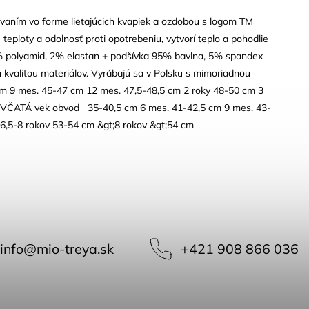
vaním vo forme lietajúcich kvapiek a ozdobou s logom TM
teploty a odolnosť proti opotrebeniu, vytvorí teplo a pohodlie
 2% polyamid, 2% elastan + podšívka 95% bavlna, 5% spandex
 kvalitou materiálov. Vyrábajú sa v Poľsku s mimoriadnou
m 9 mes. 45-47 cm 12 mes. 47,5-48,5 cm 2 roky 48-50 cm 3
IEVČATÁ vek obvod 35-40,5 cm 6 mes. 41-42,5 cm 9 mes. 43-
6,5-8 rokov 53-54 cm &gt;8 rokov &gt;54 cm
info
@
mio-treya.sk
+421 908 866 036