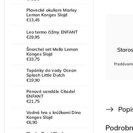
Plavecké okuliare Marley
Lemon Konges Slojd
€13,45
Leo termo čižmy ENFANT
€29,95
Staros
Šnorchel set Mello Lemon
Konges Slojd
€33,75
Predávame 
Topánky do vody Ocean
Splash Little Dutch
€19,90
Penové sandále Citadel
ENFANT
€21,75
Popi
Vodná hra s krúžkami Dino
Konges Slojd
€6,90
Podrobn