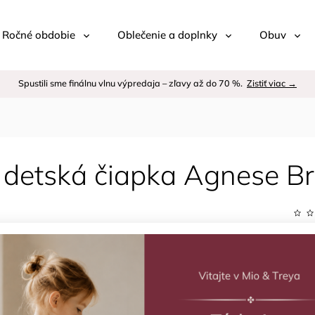
 / Ročné obdobie
Oblečenie a doplnky
Obuv
Spustili sme finálnu vlnu výpredaja – zľavy až do 70 %.
Zistiť viac →
 detská čiapka Agnese Br
Kód:
Znač
–