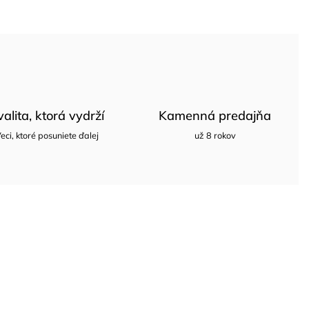
valita, ktorá vydrží
Kamenná predajňa
eci, ktoré posuniete ďalej
už 8 rokov