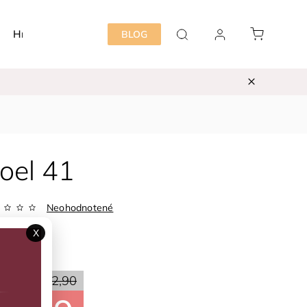
Hračky
Detská izba
Starostlivosť mama&dieť
BLOG
oel 41
Neohodnotené
AGNESEB-41
X
ka:
BROEL
90 %
€12,90