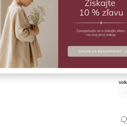
MO
Vý
Biel
Deta
Veľ
4