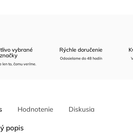
tlivo vybrané
Rýchle doručenie
K
značky
Odosielame do 48 hodín
V
len to, čomu veríme.
s
Hodnotenie
Diskusia
ý popis