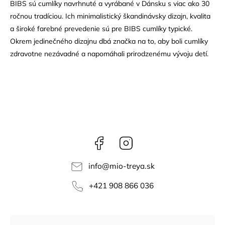
BIBS sú cumlíky navrhnuté a vyrábané v Dánsku s viac ako 30
ročnou tradíciou. Ich minimalistický škandinávsky dizajn, kvalita
a široké farebné prevedenie sú pre BIBS cumlíky typické.
Okrem jedinečného dizajnu dbá značka na to, aby boli cumlíky
zdravotne nezávadné a napomáhali prirodzenému vývoju detí.
Facebook
Instagram
info
@
mio-treya.sk
+421 908 866 036