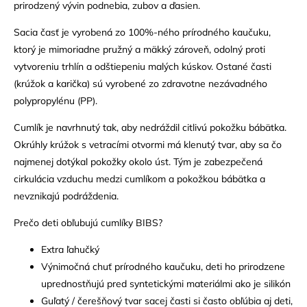
prirodzený vývin podnebia, zubov a ďasien.
Sacia časť je vyrobená zo 100%-ného prírodného kaučuku,
ktorý je mimoriadne pružný a mäkký zároveň, odolný proti
vytvoreniu trhlín a odštiepeniu malých kúskov. Ostané časti
(krúžok a karička) sú vyrobené zo zdravotne nezávadného
polypropylénu (PP).
Cumlík je navrhnutý tak, aby nedráždil citlivú pokožku bábätka.
Okrúhly krúžok s vetracími otvormi má klenutý tvar, aby sa čo
najmenej dotýkal pokožky okolo úst. Tým je zabezpečená
cirkulácia vzduchu medzi cumlíkom a pokožkou bábätka a
nevznikajú podráždenia.
Prečo deti obľubujú cumlíky BIBS?
Extra ľahučký
Výnimočná chuť prírodného kaučuku, deti ho prirodzene
uprednostňujú pred syntetickými materiálmi ako je silikón
Guľatý / čerešňový tvar sacej časti si často obľúbia aj deti,