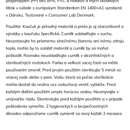
polypropylén (PP) bez BPA, PVC a ftalátov a iných škodlivých
látok v súlade s európskym štandardom EN 1400+A1 vyrobené
v Dánsku. Testované v Consumer Lab Denmark.
Použitie: Kaučuk je prírodný materiál a preto je aj starostlivosť o
výrobky z kaučuku špecifická. Cumlík uskladňujte v suchu.
Nevystavujte ho priamemu slnečnému žiareniu ani inému zdroju
tepla, mohlo by to oslabiť materiál a cumlík by sa mohol
poškodiť. Rovnako neuskladňujte cumlík v dezinfekčných a
sterilizačných roztokoch. Farba a veľkosť sacej časti sa môže
používaním zmeniť. Pred prvým použitím sterilizujte 5 minút vo
vriacej vode alebo v pare. Vodu, ktorá sa počas sterilizácie
mohla dostať do vnútra cez vzduchový ventil, vytlačte. Pred
každým ďalším použitím umyte horúcou vodou. Neumývajte v
umývačke riadu. Skontrolujte pred každým použitím a v prípade
poškodenia vymeňte. Z hygienických a bezpečnostných
dôvodov odporúčame cumlík vymeniť za nový každé 2 mesiace.