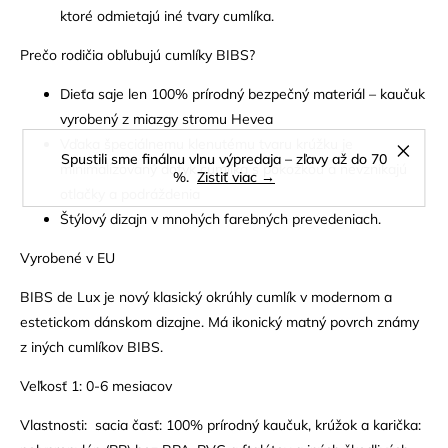
ktoré odmietajú iné tvary cumlíka.
Prečo rodičia obľubujú cumlíky BIBS?
Dieťa saje len 100% prírodný bezpečný materiál – kaučuk
vyrobený z miazgy stromu Hevea
Vďaka špeciálnemu klenutému tvaru krúžku je
Spustili sme finálnu vlnu výpredaja – zľavy až do 70
minimalizovaný dotyk cumlíka s pokožkou a nevznikajú
%.
Zistiť viac →
otlačky a podráždenia
Štýlový dizajn v mnohých farebných prevedeniach.
Vyrobené v EU
BIBS de Lux je nový klasický okrúhly cumlík v modernom a
estetickom dánskom dizajne. Má ikonický matný povrch známy
z iných cumlíkov BIBS.
Veľkosť 1: 0-6 mesiacov
Vlastnosti: sacia časť: 100% prírodný kaučuk, krúžok a karička: