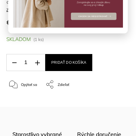
Neohodnotené
Značka:
BIBS
€11,90
SKLADOM
(1 ks)
PRIDAŤ DO KOŠÍKA
Opýtať sa
Zdieľať
Starostlivo vybrané
Rýchle doručenie