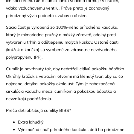
ich sací reflex. Dieťa cumlík ľahko stláča a formuje v ústach,
vďaka vzduchovému ventilu. Práve preto je zachovaný
prirodzený vývin podnebia, zubov a ďasien.
Sacia časť je vyrobená zo 100%-ného prírodného kaučuku,
ktorý je mimoriadne pružný a mäkký zároveň, odolný proti
vytvoreniu trhlín a odštiepeniu malých kúskov. Ostané časti
(krúžok a karička) sú vyrobené zo zdravotne nezávadného
polypropylénu (PP).
Cumlík je navrhnutý tak, aby nedráždil citlivú pokožku bábätka.
Okrúhly krúžok s vetracími otvormi má klenutý tvar, aby sa čo
najmenej dotýkal pokožky okolo úst. Tým je zabezpečená
cirkulácia vzduchu medzi cumlíkom a pokožkou bábätka a
nevznikajú podráždenia.
Prečo deti obľubujú cumlíky BIBS?
Extra ľahučký
Výnimočná chuť prírodného kaučuku, deti ho prirodzene