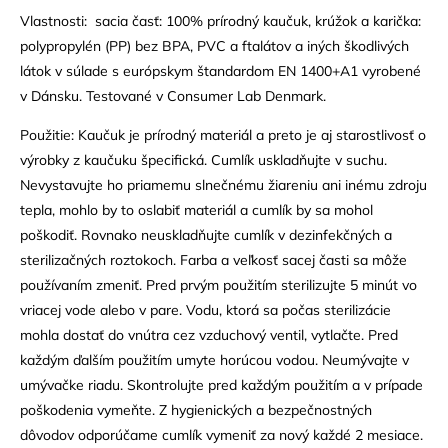
Vlastnosti: sacia časť: 100% prírodný kaučuk, krúžok a karička:
polypropylén (PP) bez BPA, PVC a ftalátov a iných škodlivých
látok v súlade s európskym štandardom EN 1400+A1 vyrobené
v Dánsku. Testované v Consumer Lab Denmark.
Použitie: Kaučuk je prírodný materiál a preto je aj starostlivosť o
výrobky z kaučuku špecifická. Cumlík uskladňujte v suchu.
Nevystavujte ho priamemu slnečnému žiareniu ani inému zdroju
tepla, mohlo by to oslabiť materiál a cumlík by sa mohol
poškodiť. Rovnako neuskladňujte cumlík v dezinfekčných a
sterilizačných roztokoch. Farba a veľkosť sacej časti sa môže
používaním zmeniť. Pred prvým použitím sterilizujte 5 minút vo
vriacej vode alebo v pare. Vodu, ktorá sa počas sterilizácie
mohla dostať do vnútra cez vzduchový ventil, vytlačte. Pred
každým ďalším použitím umyte horúcou vodou. Neumývajte v
umývačke riadu. Skontrolujte pred každým použitím a v prípade
poškodenia vymeňte. Z hygienických a bezpečnostných
dôvodov odporúčame cumlík vymeniť za nový každé 2 mesiace.