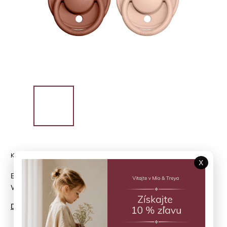
Kód:
190211
X
BIBS De Lux cumlíky z prírodného kaučuku - 2ks - veľkosť 2 -
Woodchuck/Blush
Detailné informácie