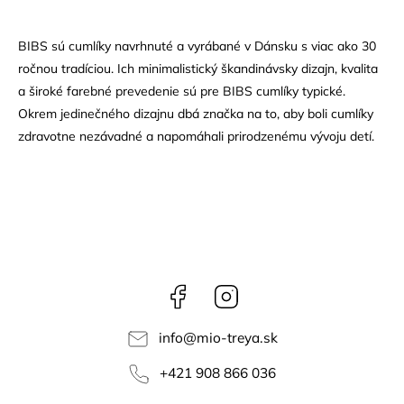
BIBS sú cumlíky navrhnuté a vyrábané v Dánsku s viac ako 30
ročnou tradíciou. Ich minimalistický škandinávsky dizajn, kvalita
a široké farebné prevedenie sú pre BIBS cumlíky typické.
Okrem jedinečného dizajnu dbá značka na to, aby boli cumlíky
zdravotne nezávadné a napomáhali prirodzenému vývoju detí.
Facebook
Instagram
info
@
mio-treya.sk
+421 908 866 036