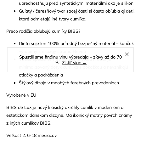
uprednostňujú pred syntetickými materiálmi ako je silikón
Guľatý / čerešňový tvar sacej časti si často obľúbia aj deti,
ktoré odmietajú iné tvary cumlíka.
Prečo rodičia obľubujú cumlíky BIBS?
Dieťa saje len 100% prírodný bezpečný materiál – kaučuk
vyrobený z miazgy stromu Hevea
Spustili sme finálnu vlnu výpredaja – zľavy až do 70
Vďaka špeciálnemu klenutému tvaru krúžku je
%.
Zistiť viac →
minimalizovaný dotyk cumlíka s pokožkou a nevznikajú
otlačky a podráždenia
Štýlový dizajn v mnohých farebných prevedeniach.
Vyrobené v EU
BIBS de Lux je nový klasický okrúhly cumlík v modernom a
estetickom dánskom dizajne. Má ikonický matný povrch známy
z iných cumlíkov BIBS.
Veľkosť 2: 6-18 mesiacov