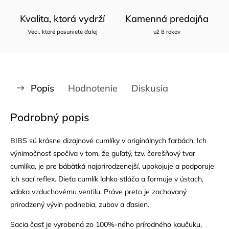
Kvalita, ktorá vydrží
Kamenná predajňa
Veci, ktoré posuniete ďalej
už 8 rokov
Popis
Hodnotenie
Diskusia
Podrobný popis
BIBS sú krásne dizajnové cumlíky v originálnych farbách. Ich
výnimočnosť spočíva v tom, že guľatý, tzv. čerešňový tvar
cumlíka, je pre bábätká najprirodzenejší, upokojuje a podporuje
ich sací reflex. Dieťa cumlík ľahko stláča a formuje v ústach,
vďaka vzduchovému ventilu. Práve preto je zachovaný
prirodzený vývin podnebia, zubov a ďasien.
Sacia časť je vyrobená zo 100%-ného prírodného kaučuku,