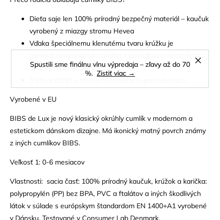
Dieťa saje len 100% prírodný bezpečný materiál – kaučuk
vyrobený z miazgy stromu Hevea
Vďaka špeciálnemu klenutému tvaru krúžku je
minimalizovaný dotyk cumlíka s pokožkou a nevznikajú
Spustili sme finálnu vlnu výpredaja – zľavy až do 70
otlačky a podráždenia
%.
Zistiť viac →
Štýlový dizajn v mnohých farebných prevedeniach.
Vyrobené v EU
BIBS de Lux je nový klasický okrúhly cumlík v modernom a
estetickom dánskom dizajne. Má ikonický matný povrch známy
z iných cumlíkov BIBS.
Veľkosť 1: 0-6 mesiacov
Vlastnosti: sacia časť: 100% prírodný kaučuk, krúžok a karička:
polypropylén (PP) bez BPA, PVC a ftalátov a iných škodlivých
látok v súlade s európskym štandardom EN 1400+A1 vyrobené
v Dánsku. Testované v Consumer Lab Denmark.