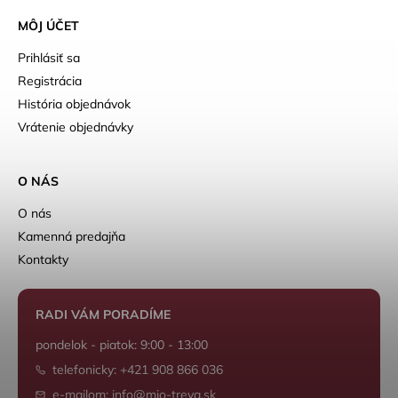
MÔJ ÚČET
Prihlásiť sa
Registrácia
História objednávok
Vrátenie objednávky
O NÁS
O nás
Kamenná predajňa
Kontakty
RADI VÁM PORADÍME
pondelok - piatok: 9:00 - 13:00
telefonicky: +421 908 866 036
e-mailom: info@mio-treya.sk