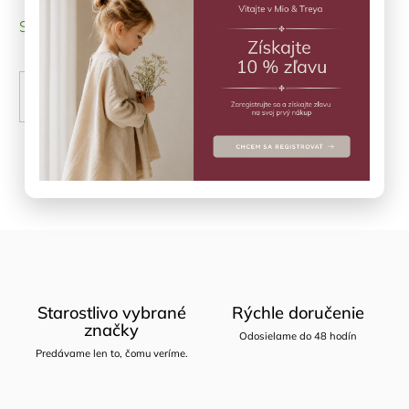
SKLADOM
(1 ks)
PRIDAŤ DO KOŠÍKA
Opýtať sa
Zdieľať
Starostlivo vybrané
Rýchle doručenie
značky
Odosielame do 48 hodín
Predávame len to, čomu veríme.