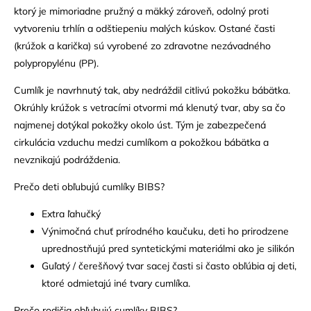
ktorý je mimoriadne pružný a mäkký zároveň, odolný proti
vytvoreniu trhlín a odštiepeniu malých kúskov. Ostané časti
(krúžok a karička) sú vyrobené zo zdravotne nezávadného
polypropylénu (PP).
Cumlík je navrhnutý tak, aby nedráždil citlivú pokožku bábätka.
Okrúhly krúžok s vetracími otvormi má klenutý tvar, aby sa čo
najmenej dotýkal pokožky okolo úst. Tým je zabezpečená
cirkulácia vzduchu medzi cumlíkom a pokožkou bábätka a
nevznikajú podráždenia.
Prečo deti obľubujú cumlíky BIBS?
Extra ľahučký
Výnimočná chuť prírodného kaučuku, deti ho prirodzene
uprednostňujú pred syntetickými materiálmi ako je silikón
Guľatý / čerešňový tvar sacej časti si často obľúbia aj deti,
ktoré odmietajú iné tvary cumlíka.
Prečo rodičia obľubujú cumlíky BIBS?