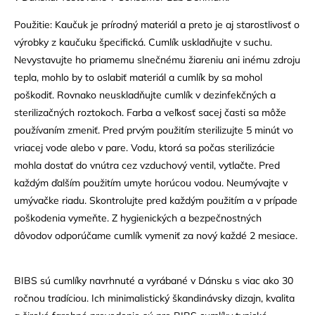
Použitie: Kaučuk je prírodný materiál a preto je aj starostlivosť o
výrobky z kaučuku špecifická. Cumlík uskladňujte v suchu.
Nevystavujte ho priamemu slnečnému žiareniu ani inému zdroju
tepla, mohlo by to oslabiť materiál a cumlík by sa mohol
poškodiť. Rovnako neuskladňujte cumlík v dezinfekčných a
sterilizačných roztokoch. Farba a veľkosť sacej časti sa môže
používaním zmeniť. Pred prvým použitím sterilizujte 5 minút vo
vriacej vode alebo v pare. Vodu, ktorá sa počas sterilizácie
mohla dostať do vnútra cez vzduchový ventil, vytlačte. Pred
každým ďalším použitím umyte horúcou vodou. Neumývajte v
umývačke riadu. Skontrolujte pred každým použitím a v prípade
poškodenia vymeňte. Z hygienických a bezpečnostných
dôvodov odporúčame cumlík vymeniť za nový každé 2 mesiace.
BIBS sú cumlíky navrhnuté a vyrábané v Dánsku s viac ako 30
ročnou tradíciou. Ich minimalistický škandinávsky dizajn, kvalita