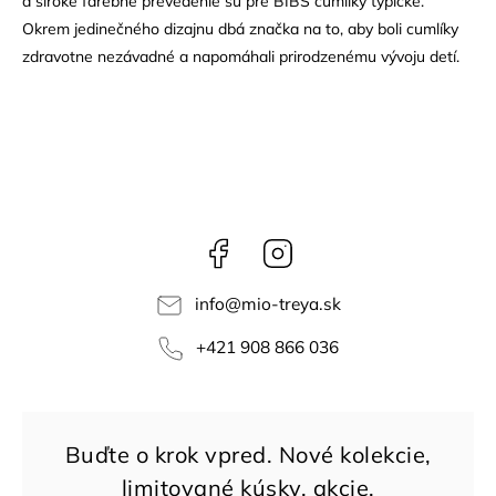
a široké farebné prevedenie sú pre BIBS cumlíky typické.
Okrem jedinečného dizajnu dbá značka na to, aby boli cumlíky
zdravotne nezávadné a napomáhali prirodzenému vývoju detí.
Facebook
Instagram
info
@
mio-treya.sk
+421 908 866 036