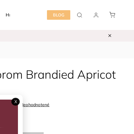
Hračky
Detská izba
Starostlivosť mama&dieť
BLOG
rom Brandied Apricot
X
Neohodnotené
Zvoľte variant
ka:
CeLaVi