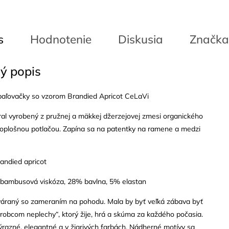
s
Hodnotenie
Diskusia
Značka
ý popis
ľovačky so vzorom Brandied Apricot CeLaVi
al vyrobený z pružnej a mäkkej džerzejovej zmesi organického
oplošnou potlačou. Zapína sa na patentky na ramene a medzi
andied apricot
 bambusová viskóza, 28% bavlna, 5% elastan
váraný so zameraním na pohodu. Mala by byť veľká zábava byť
obcom neplechy“, ktorý žije, hrá a skúma za každého počasia.
ýrazné, elegantné a v žiarivých farbách. Nádherné motívy sa