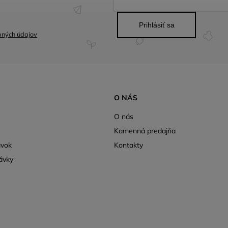
Prihlásiť sa
bných údajov
O NÁS
O nás
Kamenná predajňa
ávok
Kontakty
ávky