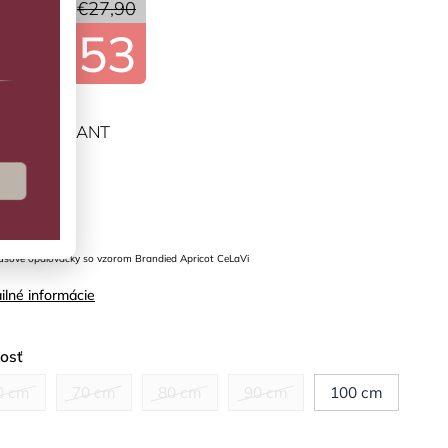
30 %
€27,90
€19,53
ĽTE VARIANT
predaj
sové opaľovačky so vzorom Brandied Apricot CeLaVi
ilné informácie
kosť
0 cm
70 cm
80 cm
90 cm
100 cm