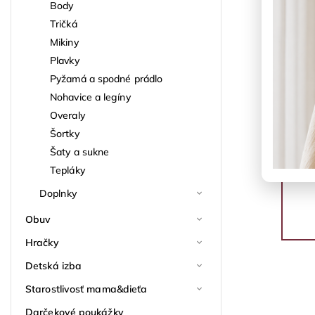
Body
Tričká
Mikiny
Plavky
Pyžamá a spodné prádlo
Nohavice a legíny
Overaly
Šortky
Šaty a sukne
Tepláky
Doplnky
Obuv
Hračky
Detská izba
Starostlivosť mama&dieťa
Darčekové poukážky