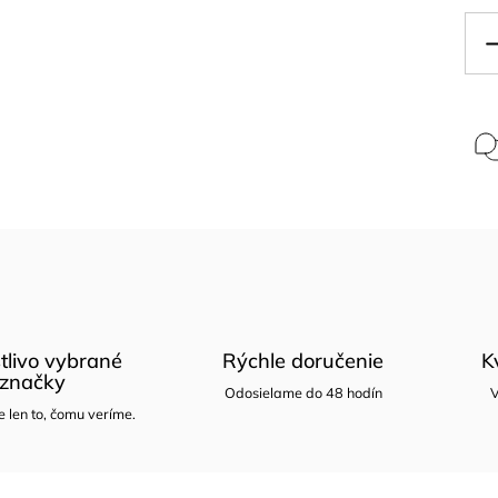
tlivo vybrané
Rýchle doručenie
K
značky
Odosielame do 48 hodín
V
len to, čomu veríme.