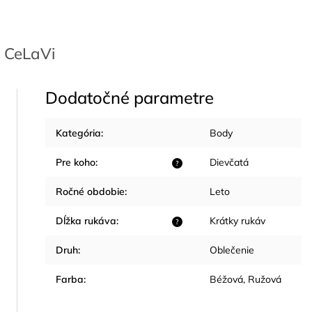
CeLaVi
Dodatočné parametre
Kategória
:
Body
Pre koho
:
Dievčatá
?
Ročné obdobie
:
Leto
Dĺžka rukáva
:
Krátky rukáv
?
Druh
:
Oblečenie
Farba
:
Béžová
,
Ružová