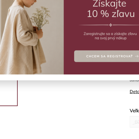
–
ZVO
Vý
Bambu
Deta
Veľ
6