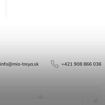
info
@
mio-treya.sk
+421 908 866 036