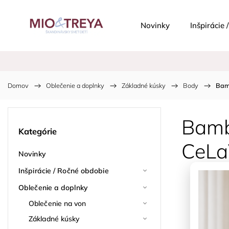
Novinky
Inšpirácie
Domov
/
Oblečenie a doplnky
/
Základné kúsky
/
Body
/
Bam
Bamb
Kategórie
CeLa
Novinky
Inšpirácie / Ročné obdobie
Oblečenie a doplnky
Oblečenie na von
Základné kúsky