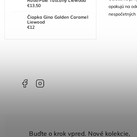
Rose/Pale Tuscany Liewood
€13,50
opakujú na od
nespočetných 
Čiapka Gina Golden Caramel
Liewood
€12
Facebook
Instagram