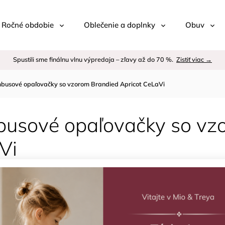
 / Ročné obdobie
Oblečenie a doplnky
Obuv
Spustili sme finálnu vlnu výpredaja – zľavy až do 70 %.
Zistiť viac →
busové opaľovačky so vzorom Brandied Apricot CeLaVi
usové opaľovačky so vzo
Vi
Kód:
Znač