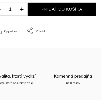
PRIDAŤ DO KOŠÍKA
Opýtať sa
Zdieľať
valita, ktorá vydrží
Kamenná predajňa
eci, ktoré posuniete ďalej
už 8 rokov