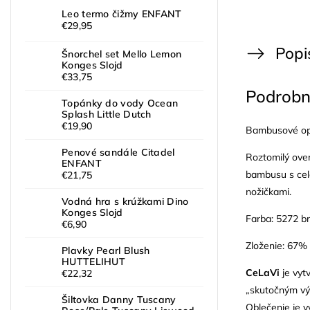
Leo termo čižmy ENFANT
€29,95
Popi
Šnorchel set Mello Lemon
Konges Slojd
€33,75
Podrobn
Topánky do vody Ocean
Splash Little Dutch
€19,90
Bambusové opa
Penové sandále Citadel
Roztomilý over
ENFANT
bambusu s cel
€21,75
nožičkami.
Vodná hra s krúžkami Dino
Konges Slojd
Farba: 5272 br
€6,90
Zloženie: 67%
Plavky Pearl Blush
HUTTELIHUT
CeLaVi
je vyt
€22,32
„skutočným výr
Šiltovka Danny Tuscany
Oblečenie je v